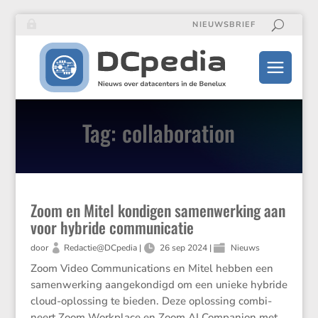
NIEUWSBRIEF
Tag: collaboration
Zoom en Mitel kondigen samenwerking aan
voor hybride communicatie
door
Redactie@DCpedia
|
26 sep 2024
|
Nieuws
Zoom Video Commu­ni­ca­tions en Mitel hebben een
samen­wer­king aange­kon­digd om een unieke hybride
cloud-oplos­sing te bieden. Deze oplos­sing combi­
neert Zoom Workplace en Zoom AI Compa­nion met