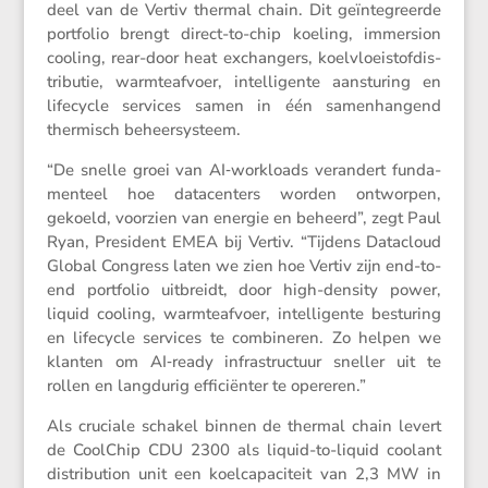
deel van de Vertiv thermal chain. Dit geïnte­greerde
portfolio brengt direct-to-chip koeling, immersion
cooling, rear-door heat exchan­gers, koelvloei­stof­dis­
tri­butie, warmte­af­voer, intel­li­gente aanstu­ring en
lifecycle services samen in één samen­han­gend
thermisch beheersysteem.
“De snelle groei van AI‑workloads veran­dert funda­
men­teel hoe datacen­ters worden ontworpen,
gekoeld, voorzien van energie en beheerd”, zegt Paul
Ryan, Presi­dent EMEA bij Vertiv. “Tijdens Datacloud
Global Congress laten we zien hoe Vertiv zijn end-to-
end portfolio uitbreidt, door high-density power,
liquid cooling, warmte­af­voer, intel­li­gente bestu­ring
en lifecycle services te combi­neren. Zo helpen we
klanten om AI‑ready infra­struc­tuur sneller uit te
rollen en langdurig effici­ënter te opereren.”
Als cruciale schakel binnen de thermal chain levert
de CoolChip CDU 2300 als liquid-to-liquid coolant
distri­bu­tion unit een koelca­pa­ci­teit van 2,3 MW in