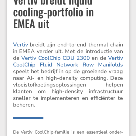
cooling‑portfolio in
EMEA uit
Vertiv
breidt zijn end-to-end thermal chain
in EMEA verder uit. Met de intro­ductie van
de
Vertiv CoolChip CDU 2300
en de
Vertiv
CoolChip Fluid Network Row Manifolds
speelt het bedrijf in op de groei­ende vraag
naar AI- en high-density compu­ting. Deze
vloei­stof­koe­lings­op­los­singen helpen
klanten om high-density infra­struc­tuur
sneller te imple­men­teren en effici­ënter te
beheren.
De Vertiv CoolChip‑familie is een essen­tieel onder­