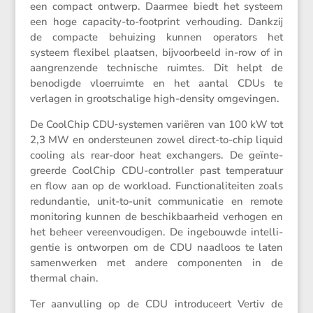
een compact ontwerp. Daarmee biedt het systeem
een hoge capacity-to-footprint verhou­ding. Dankzij
de compacte behui­zing kunnen opera­tors het
systeem flexibel plaatsen, bijvoor­beeld in-row of in
aangren­zende techni­sche ruimtes. Dit helpt de
benodigde vloer­ruimte en het aantal CDUs te
verlagen in groot­scha­lige high-density omgevingen.
De CoolChip CDU‑systemen variëren van 100 kW tot
2,3 MW en onder­steunen zowel direct-to-chip liquid
cooling als rear-door heat exchan­gers. De geïnte­
greerde CoolChip CDU-controller past tempe­ra­tuur
en flow aan op de workload. Functi­o­na­li­teiten zoals
redun­dantie, unit-to-unit commu­ni­catie en remote
monito­ring kunnen de beschik­baar­heid verhogen en
het beheer vereen­vou­digen. De ingebouwde intel­li­
gentie is ontworpen om de CDU naadloos te laten
samen­werken met andere compo­nenten in de
thermal chain.
Ter aanvul­ling op de CDU intro­du­ceert Vertiv de