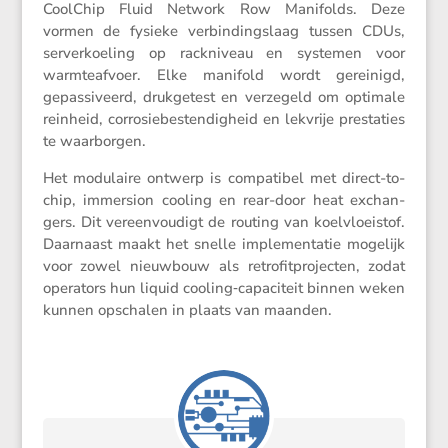
CoolChip Fluid Network Row Manifolds. Deze
vormen de fysieke verbin­dings­laag tussen CDUs,
server­koe­ling op rackni­veau en systemen voor
warmte­af­voer. Elke manifold wordt gerei­nigd,
gepas­si­veerd, drukge­test en verze­geld om optimale
reinheid, corro­sie­be­sten­dig­heid en lekvrije presta­ties
te waarborgen.
Het modulaire ontwerp is compa­tibel met direct-to-
chip, immersion cooling en rear-door heat exchan­
gers. Dit vereen­vou­digt de routing van koelvloei­stof.
Daarnaast maakt het snelle imple­men­tatie mogelijk
voor zowel nieuw­bouw als retro­fit­pro­jecten, zodat
opera­tors hun liquid cooling‑capaciteit binnen weken
kunnen opschalen in plaats van maanden.