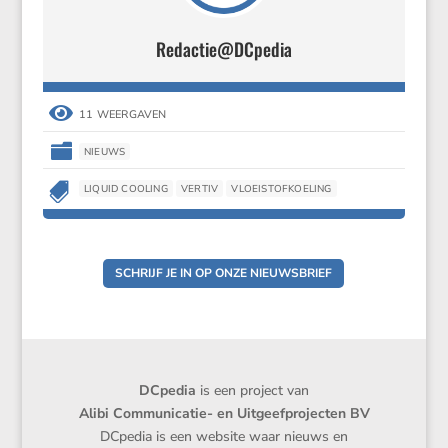
Redactie@DCpedia

11 WEERGAVEN

NIEUWS

LIQUID COOLING
VERTIV
VLOEISTOFKOELING
SCHRIJF JE IN OP ONZE NIEUWSBRIEF
DCpedia
is een project van
Alibi Communicatie- en Uitgeefprojecten BV
DCpedia is een website waar nieuws en