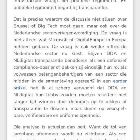
infra­struc­tuur vraagt om publieke legiti­mi­teit. En
publieke legiti­mi­teit begint bij transparantie.
Dat is precies waarom de discussie niet alleen over
Brussel of Big Tech moet gaan, maar ook over de
Neder­landse sector­ver­te­gen­woor­di­ging. De vraag is
niet alleen wat Micro­soft of Digita­lEu­rope in Europa
hebben gedaan. De vraag is ook welke reflex de
Neder­landse sector nu kiest. Blijven DDA en
NLdigital trans­pa­rantie benaderen als een defen­sief
compli­ance-dossier of pakken zij einde­lijk hun rol als
volwassen belan­gen­be­har­ti­gers van een sector die
midden in de samen­le­ving opereert? In een
eerder
artikel
heb ik al scherp verwoord dat DDA en
NLdigital hun lobby zouden moeten resetten: niet
langer tijd winnen door defini­ties op te rekken of
trans­pa­rantie te doseren, maar sturen op voorspel­
bare, verifi­eer­bare en uniforme openheid.
Die analyse is actueler dan ooit. Want de tol van
jaren­lang afremmen wordt nu zicht­baar. Als een