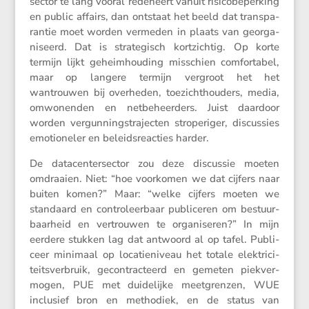
sector te lang vooral redeneert vanuit risico­be­per­king
en public affairs, dan ontstaat het beeld dat trans­pa­
rantie moet worden vermeden in plaats van georga­
ni­seerd. Dat is strate­gisch kortzichtig. Op korte
termijn lijkt geheim­hou­ding misschien comfor­tabel,
maar op langere termijn vergroot het het
wantrouwen bij overheden, toezicht­hou­ders, media,
omwonenden en netbe­heer­ders. Juist daardoor
worden vergun­ningstra­jecten strope­riger, discus­sies
emoti­o­neler en beleids­re­ac­ties harder.
De datacen­ter­sector zou deze discussie moeten
omdraaien. Niet: “hoe voorkomen we dat cijfers naar
buiten komen?” Maar: “welke cijfers moeten we
standaard en contro­leer­baar publi­ceren om bestuur­
baar­heid en vertrouwen te organi­seren?” In mijn
eerdere stukken lag dat antwoord al op tafel. Publi­
ceer minimaal op locatie­ni­veau het totale elektri­ci­
teits­ver­bruik, gecon­trac­teerd en gemeten piekver­
mogen, PUE met duide­lijke meetgrenzen, WUE
inclu­sief bron en metho­diek, en de status van