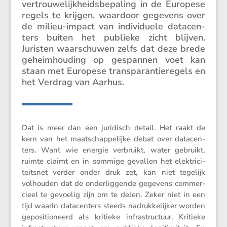
vertrou­we­lijk­heids­be­pa­ling in de Europese
regels te krijgen, waardoor gegevens over
de milieu-impact van indivi­duele datacen­
ters buiten het publieke zicht blijven.
Juristen waarschuwen zelfs dat deze brede
geheim­hou­ding op gespannen voet kan
staan met Europese trans­pa­ran­tie­re­gels en
het Verdrag van Aarhus.
Dat is meer dan een juridisch detail. Het raakt de
kern van het maatschap­pe­lijke debat over datacen­
ters. Want wie energie verbruikt, water gebruikt,
ruimte claimt en in sommige gevallen het elektri­ci­
teitsnet verder onder druk zet, kan niet tegelijk
volhouden dat de onder­lig­gende gegevens commer­
cieel te gevoelig zijn om te delen. Zeker niet in een
tijd waarin datacen­ters steeds nadruk­ke­lijker worden
geposi­ti­o­neerd als kritieke infra­struc­tuur. Kritieke