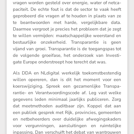
vragen worden gesteld over energie, water of netca­
pa­ci­teit. De echte fout is dat de sector te vaak heeft
gepro­beerd die vragen af te houden in plaats van ze
te beant­woorden met harde, verge­lijk­bare data.
Daarmee vergroot je precies het probleem dat je zegt
te willen vermijden: maatschap­pe­lijke weerstand en
bestuur­lijke onzeker­heid. Trans­pa­rantie is geen
vijand van groei. Trans­pa­rantie is de toegangspas tot
de volgende groei­fase, het onder­zoek van Inves­ti­
gate Europe onder­streept hoe terecht dat was.
Als DDA en NLdigital werke­lijk toekomst­be­stendig
willen opereren, dan is dit het moment voor een
koers­wij­zi­ging. Spreek een gezamen­lijke Trans­pa­
rantie- en Verant­woor­dings­code af. Leg vast welke
gegevens leden minimaal jaarlijks publi­ceren. Zorg
dat meetme­thoden audit­baar zijn. Koppel dat aan
een publiek gesprek met Rijk, provin­cies, gemeenten
en netbe­heer­ders over duide­lijke afwegings­ka­ders
voor vergun­ningen, aanslui­tingen en ruimte­lijke
inpas­sing. Dan verschuift het debat van wantrouwen