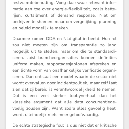
restwarm­te­be­nut­ting. Voeg daar waar relevant infor­
matie aan toe over energie-flexi­bi­li­teit, zoals batte­
rijen, curtail­ment of demand response. Niet om
bedrijven te shamen, maar om verge­lij­king, planning
en beleid mogelijk te maken.
Daarmee komen DDA en NLdigital in beeld. Hun rol
zou niet moeten zijn om trans­pa­rantie zo lang
mogelijk uit te stellen, maar om die te standaar­di­
seren. Juist branche­or­ga­ni­sa­ties kunnen defini­ties
uniform maken, rappor­ta­ge­sja­blonen afspreken en
een lichte vorm van onafhan­ke­lijke verifi­catie organi­
seren. Dan ontstaat een model waarin de sector niet
wordt overvallen door incident­po­li­tiek, maar zelf laat
zien dat zij bereid is verant­woor­de­lijk­heid te nemen.
Dat is een veel sterker lobby­ver­haal dan het
klassieke argument dat alle data concur­ren­tie­ge­
voelig zouden zijn. Want zodra alles gevoelig heet,
wordt uitein­de­lijk niets meer geloofwaardig.
De echte strate­gi­sche fout is dus niet dat er kriti­sche