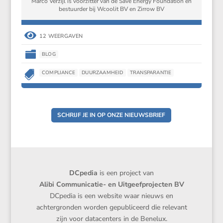
Marco Verzijl is voorzitter van de Save Energy Foundation en
bestuurder bij Wcoolit BV en Zirrow BV

12 WEERGAVEN

BLOG

COMPLIANCE
DUURZAAMHEID
TRANSPARANTIE
SCHRIJF JE IN OP ONZE NIEUWSBRIEF
DCpedia
is een project van
Alibi Communicatie- en Uitgeefprojecten BV
DCpedia is een website waar nieuws en
achtergronden worden gepubliceerd die relevant
zijn voor datacenters in de Benelux.