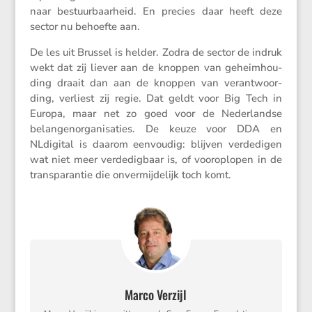
naar bestuur­baar­heid. En precies daar heeft deze
sector nu behoefte aan.
De les uit Brussel is helder. Zodra de sector de indruk
wekt dat zij liever aan de knoppen van geheim­hou­
ding draait dan aan de knoppen van verant­woor­
ding, verliest zij regie. Dat geldt voor Big Tech in
Europa, maar net zo goed voor de Neder­landse
belan­gen­or­ga­ni­sa­ties. De keuze voor DDA en
NLdigital is daarom eenvoudig: blijven verde­digen
wat niet meer verde­dig­baar is, of voorop­lopen in de
trans­pa­rantie die onver­mij­de­lijk toch komt.
Marco Verzijl