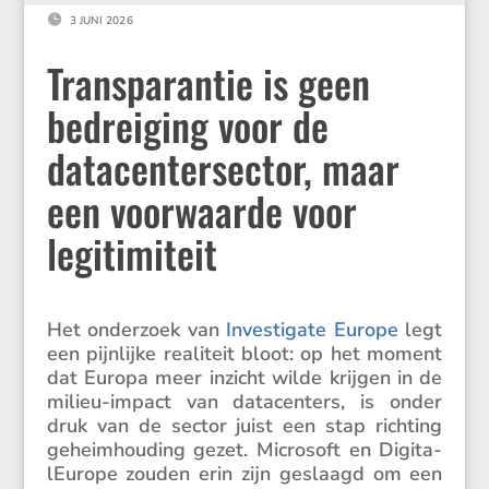

3 JUNI 2026
Transparantie is geen
bedreiging voor de
datacentersector, maar
een voorwaarde voor
legitimiteit
Het onder­zoek van
Inves­ti­gate Europe
legt
een pijnlijke reali­teit bloot: op het moment
dat Europa meer inzicht wilde krijgen in de
milieu-impact van datacen­ters, is onder
druk van de sector juist een stap richting
geheim­hou­ding gezet. Micro­soft en Digita­
lEu­rope zouden erin zijn geslaagd om een