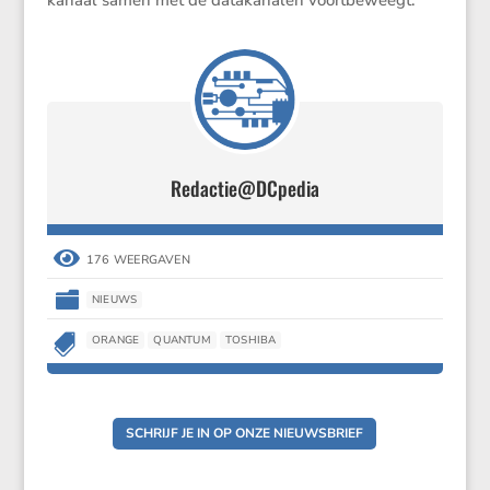
Redactie@DCpedia

176 WEERGAVEN

NIEUWS

ORANGE
QUANTUM
TOSHIBA
SCHRIJF JE IN OP ONZE NIEUWSBRIEF