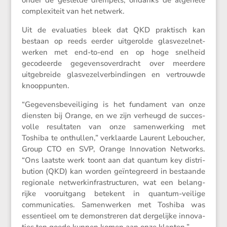
complexi­teit van het netwerk.
Uit de evalu­a­ties bleek dat QKD praktisch kan
bestaan op reeds eerder uitge­rolde glasve­zel­net­
werken met end-to-end en op hoge snelheid
gecodeerde gegevens­over­dracht over meerdere
uitge­breide glasve­zel­ver­bin­dingen en vertrouwde
knooppunten.
“Gegevens­be­vei­li­ging is het funda­ment van onze
diensten bij Orange, en we zijn verheugd de succes­
volle resul­taten van onze samen­wer­king met
Toshiba te onthullen,” verklaarde Laurent Lebou­cher,
Group CTO en SVP, Orange Innova­tion Networks.
“Ons laatste werk toont aan dat quantum key distri­
bu­tion (QKD) kan worden geïnte­greerd in bestaande
regio­nale netwer­k­in­fra­struc­turen, wat een belang­
rijke vooruit­gang betekent in quantum-veilige
commu­ni­ca­ties. Samen­werken met Toshiba was
essen­tieel om te demon­streren dat derge­lijke innova­
ties ten goede kunnen komen aan onze klanten.”