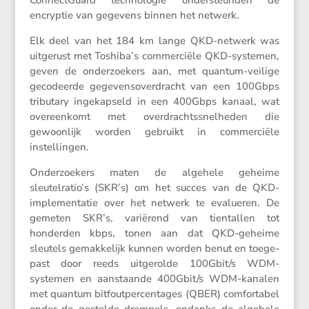
encryptie van gegevens binnen het netwerk.
Elk deel van het 184 km lange QKD-netwerk was
uitge­rust met Toshiba’s commer­ciële QKD-systemen,
geven de onder­zoe­kers aan, met quantum-veilige
gecodeerde gegevens­over­dracht van een 100Gbps
tribu­tary ingekap­seld in een 400Gbps kanaal, wat
overeen­komt met overdrachts­snel­heden die
gewoon­lijk worden gebruikt in commer­ciële
instellingen.
Onder­zoe­kers maten de algehele geheime
sleutelratio’s (SKR’s) om het succes van de QKD-
imple­men­tatie over het netwerk te evalu­eren. De
gemeten SKR’s, varië­rend van tientallen tot
honderden kbps, tonen aan dat QKD-geheime
sleutels gemak­ke­lijk kunnen worden benut en toege­
past door reeds uitge­rolde 100Gbit/​s WDM-
systemen en aanstaande 400Gbit/​s WDM-kanalen
met quantum bitfout­per­cen­tages (QBER) comfor­tabel
onder de gestelde drempels, ondanks de algehele