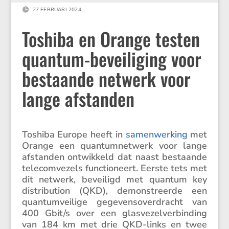

27 FEBRUARI 2024
Toshiba en Orange testen
quantum-beveiliging voor
bestaande netwerk voor
lange afstanden
Toshiba Europe heeft in
samen­wer­king
met
Orange een quantum­net­werk voor lange
afstanden ontwik­keld dat naast bestaande
telecom­ve­zels functi­o­neert. Eerste tets met
dit netwerk, bevei­ligd met quantum key
distri­bu­tion (QKD), demon­streerde een
quantum­vei­lige gegevens­over­dracht van
400 Gbit/​s over een glasve­zel­ver­bin­ding
van 184 km met drie QKD-links en twee