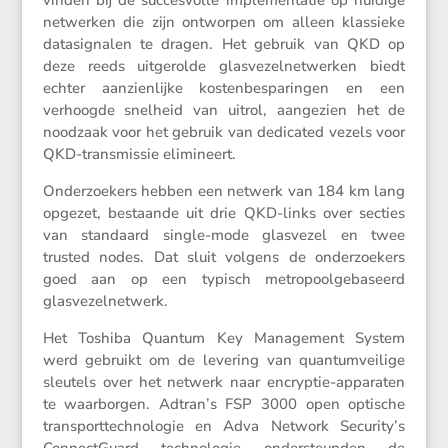
netwerken die zijn ontworpen om alleen klassieke
datasig­nalen te dragen. Het gebruik van QKD op
deze reeds uitge­rolde glasve­zel­net­werken biedt
echter aanzien­lijke kosten­be­spa­ringen en een
verhoogde snelheid van uitrol, aange­zien het de
noodzaak voor het gebruik van dedicated vezels voor
QKD-trans­missie elimineert.
Onder­zoe­kers hebben een netwerk van 184 km lang
opgezet, bestaande uit drie QKD-links over secties
van standaard single-mode glasvezel en twee
trusted nodes. Dat sluit volgens de onder­zoe­kers
goed aan op een typisch metro­pool­ge­ba­seerd
glasvezelnetwerk.
Het Toshiba Quantum Key Manage­ment System
werd gebruikt om de levering van quantum­vei­lige
sleutels over het netwerk naar encryptie-apparaten
te waarborgen. Adtran’s FSP 3000 open optische
trans­port­tech­no­logie en Adva Network Security’s
Connect­Guard techno­logie onder­steunden de