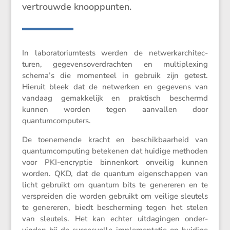
vertrouwde knooppunten.
In labora­to­ri­um­tests werden de netwerk­ar­chi­tec­
turen, gegevens­over­drachten en multi­plexing
schema’s die momen­teel in gebruik zijn getest.
Hieruit bleek dat de netwerken en gegevens van
vandaag gemak­ke­lijk en praktisch beschermd
kunnen worden tegen aanvallen door
quantumcomputers.
De toene­mende kracht en beschik­baar­heid van
quantum­com­pu­ting betekenen dat huidige methoden
voor PKI-encryptie binnen­kort onveilig kunnen
worden. QKD, dat de quantum eigen­schappen van
licht gebruikt om quantum bits te genereren en te
verspreiden die worden gebruikt om veilige sleutels
te genereren, biedt bescher­ming tegen het stelen
van sleutels. Het kan echter uitda­gingen onder­
vinden bij de succes­volle imple­men­tatie op huidige