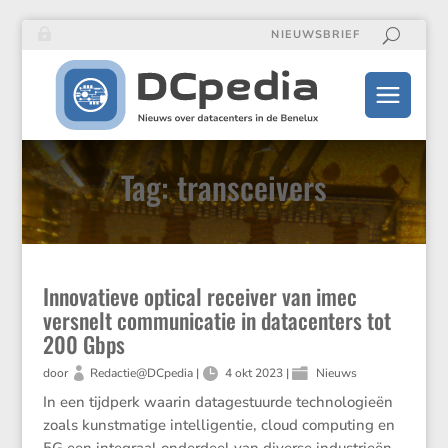
NIEUWSBRIEF
Tag: transceivers
Innovatieve optical receiver van imec
versnelt communicatie in datacenters tot
200 Gbps
door
Redactie@DCpedia
|
4 okt 2023
|
Nieuws
In een tijdperk waarin datage­stuurde techno­lo­gieën
zoals kunst­ma­tige intel­li­gentie, cloud compu­ting en