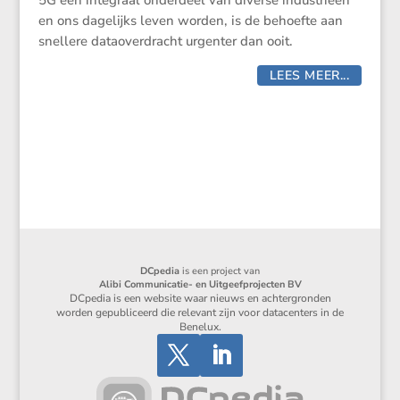
5G een integraal onder­deel van diverse industrieën
en ons dagelijks leven worden, is de behoefte aan
snellere dataover­dracht urgenter dan ooit.
LEES MEER...
DCpedia
is een project van
Alibi Communicatie- en Uitgeefprojecten BV
DCpedia is een website waar nieuws en achtergronden
worden gepubliceerd die relevant zijn voor datacenters in de
Benelux.