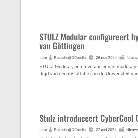
STULZ Modular configureert h
van Göttingen
door
Redactie@DCpedia
|
26 nov 2024
|
Nieuw
STULZ Modular, een leveran­cier van modulaire d
digd van een instal­latie aan de Univer­si­teit 
Stulz introduceert CyberCool 
door
Redactie@DCpedia
|
27 mei 2024
|
Nieuw