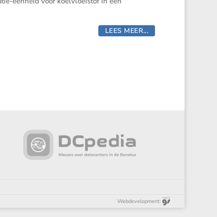
tie-eenheid voor koelvloei­stof in een
LEES MEER...
Webdevelopment: