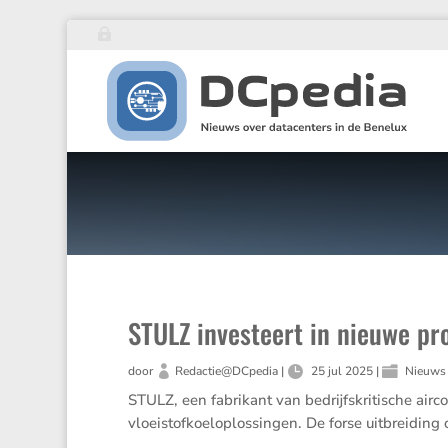
STULZ investeert in nieuwe pro
door
Redactie@DCpedia
|
25 jul 2025
|
Nieuws
STULZ, een fabri­kant van bedrijfs­kri­ti­sche airco
vloei­stof­koel­o­p­los­singen. De forse uitbrei­din