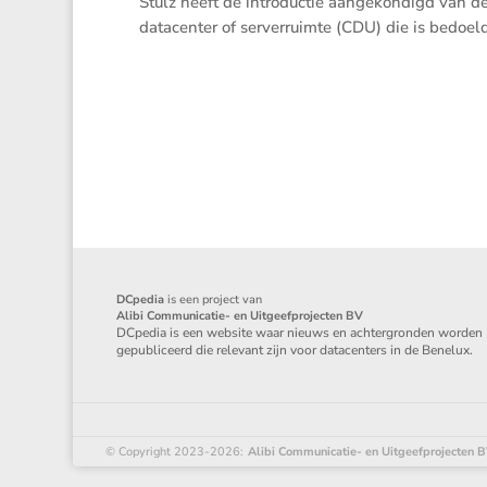
Stulz heeft de intro­ductie aange­kon­digd van 
datacenter of server­ruimte (CDU) die is bedoeld om
DCpedia
is een project van
Alibi Communicatie- en Uitgeefprojecten BV
DCpedia is een website waar nieuws en achtergronden worden
gepubliceerd die relevant zijn voor datacenters in de Benelux.
© Copyright 2023-2026:
Alibi Communicatie- en Uitgeefprojecten 