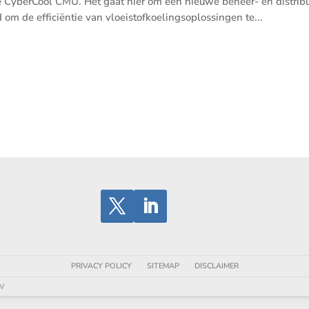
de Cyber­Cool CMU. Het gaat hier om een nieuwe beheer- en distri­bu
 de effici­ëntie van vloei­stof­koe­lings­op­los­singen te...
PRIVACY POLICY
SITEMAP
DISCLAIMER
BV