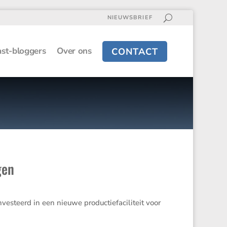
NIEUWSBRIEF
st-bloggers
Over ons
CONTACT
gen
es­teerd in een nieuwe produc­tie­fa­ci­li­teit voor