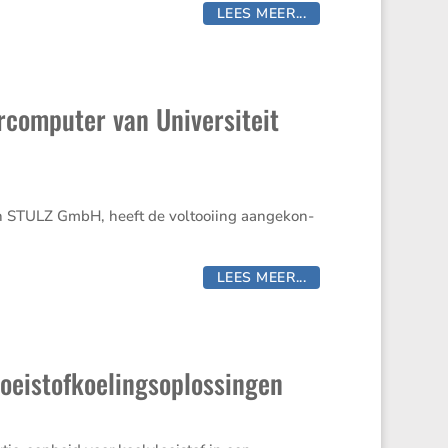
LEES MEER...
rcomputer van Universiteit
 van STULZ GmbH, heeft de voltooiing aange­kon­
LEES MEER...
loeistofkoelingsoplossingen