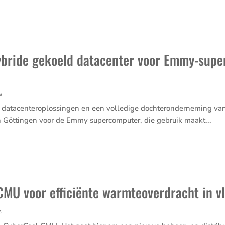
ybride gekoeld datacenter voor Emmy-supe
s
atacen­ter­op­los­singen en een volle­dige dochter­on­der­ne­ming
van Göttingen voor de Emmy super­com­puter, die gebruik maakt...
CMU voor efficiënte warmteoverdracht in v
s