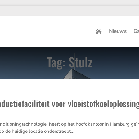
Nieuws
Ga
Tag: Stulz
ductiefaciliteit voor vloeistofkoeloplossin
n­di­ti­o­ning­tech­no­logie, heeft op het hoofd­kan­toor in Hamburg geïnv
g op de huidige locatie onder­streept...