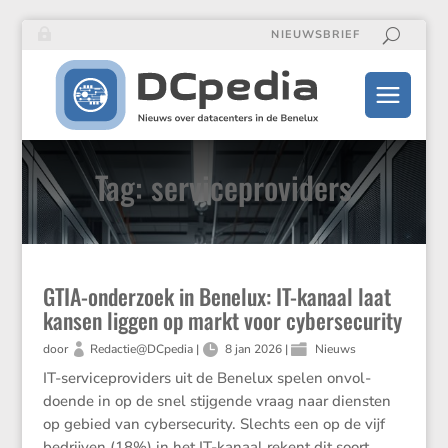
NIEUWSBRIEF
Tag: serviceproviders
GTIA-onderzoek in Benelux: IT-kanaal laat
kansen liggen op markt voor cybersecurity
door
Redactie@DCpedia
|
8 jan 2026
|
Nieuws
IT-servi­ce­pro­vi­ders uit de Benelux spelen onvol­
doende in op de snel stijgende vraag naar diensten
op gebied van cyber­se­cu­rity. Slechts een op de vijf
bedrijven (18%) in het IT-kanaal rekent dit soort