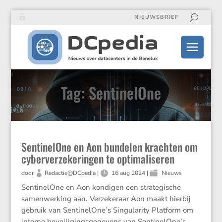
NIEUWSBRIEF
Tag: SentinelOne
SentinelOne en Aon bundelen krachten om
cyberverzekeringen te optimaliseren
door
Redactie@DCpedia
|
16 aug 2024
|
Nieuws
Senti­ne­lOne en Aon kondigen een strate­gi­sche
samen­wer­king aan. Verze­ke­raar Aon maakt hierbij
gebruik van SentinelOne’s Singu­la­rity Platform om
interne bevei­li­gings­ge­ge­vens van SentinelOne’s