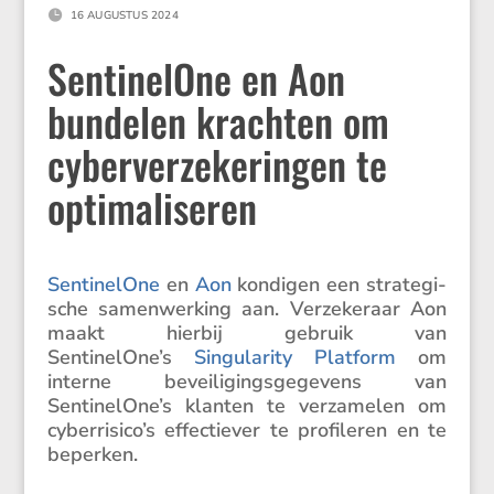

16 AUGUSTUS 2024
SentinelOne en Aon
bundelen krachten om
cyberverzekeringen te
optimaliseren
Senti­ne­lOne
en
Aon
kondigen een strate­gi­
sche samen­wer­king aan. Verze­ke­raar Aon
maakt hierbij gebruik van
SentinelOne’s
Singu­la­rity Platform
om
interne bevei­li­gings­ge­ge­vens van
SentinelOne’s klanten te verza­melen om
cyberrisico’s effec­tiever te profi­leren en te
beperken.