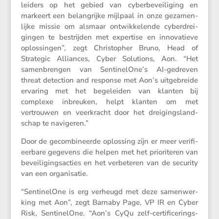
leiders op het gebied van cyber­be­vei­li­ging en
markeert een belang­rijke mijlpaal in onze gezamen­
lijke missie om alsmaar ontwik­ke­lende cyber­drei­
gingen te bestrijden met exper­tise en innova­tieve
oplos­singen”, zegt Chris­topher Bruno, Head of
Strategic Alliances, Cyber Solutions, Aon. “Het
samen­brengen van SentinelOne’s AI-gedreven
threat detec­tion and response met Aon’s uitge­breide
ervaring met het begeleiden van klanten bij
complexe inbreuken, helpt klanten om met
vertrouwen en veerkracht door het dreigings­land­
schap te navigeren.”
Door de gecom­bi­neerde oplos­sing zijn er meer verifi­
eer­bare gegevens die helpen met het priori­teren van
bevei­li­gings­ac­ties en het verbe­teren van de security
van een organisatie.
“Senti­ne­lOne is erg verheugd met deze samen­wer­
king met Aon”, zegt Barnaby Page, VP IR en Cyber
Risk, Senti­ne­lOne. “Aon’s CyQu zelf-certi­fi­ce­rings­