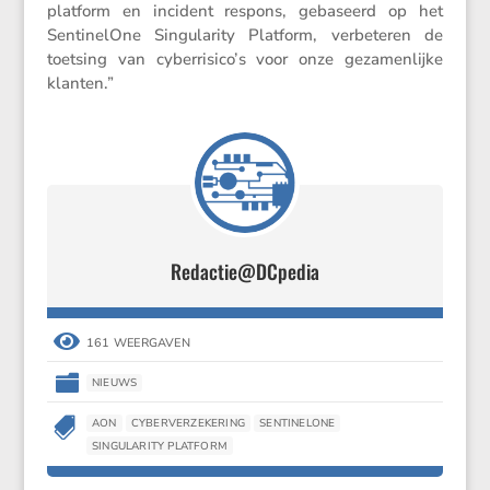
plat­form en incident respons, gebaseerd op het
Senti­ne­lOne Singu­la­rity Platform, verbe­teren de
toetsing van cyberrisico’s voor onze gezamen­lijke
klanten.”
Redactie@DCpedia

161 WEERGAVEN

NIEUWS

AON
CYBERVERZEKERING
SENTINELONE
SINGULARITY PLATFORM