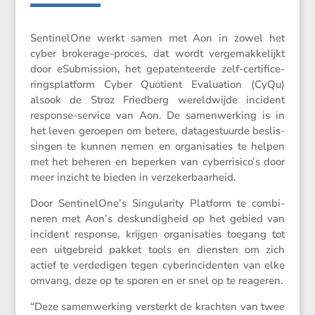
Senti­ne­lOne werkt samen met Aon in zowel het
cyber brokerage-proces, dat wordt verge­mak­ke­lijkt
door eSubmis­sion, het gepaten­teerde zelf-certi­fi­ce­
rings­plat­form Cyber Quotient Evalu­a­tion (CyQu)
alsook de Stroz Fried­berg wereld­wijde incident
response-service van Aon. De samen­wer­king is in
het leven geroepen om betere, datage­stuurde beslis­
singen te kunnen nemen en organi­sa­ties te helpen
met het beheren en beperken van cyberrisico’s door
meer inzicht te bieden in verzekerbaarheid.
Door SentinelOne’s Singu­la­rity Platform te combi­
neren met Aon’s deskun­dig­heid op het gebied van
incident response, krijgen organi­sa­ties toegang tot
een uitge­breid pakket tools en diensten om zich
actief te verde­digen tegen cyberin­ci­denten van elke
omvang, deze op te sporen en er snel op te reageren.
“Deze samen­wer­king versterkt de krachten van twee