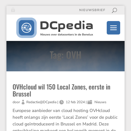
NIEUWSBRIEF
Tag: OVH
OVHcloud wil 150 Local Zones, eerste in
Brussel
door
Redactie@DCpedia
|
12 feb 2024
|
Nieuws
Europese aanbieder van cloud hosting OVHcloud
heeft onlangs zijn eerste ‘Local Zones’ voor de public
cloud geïntro­du­ceerd in Brussel en Madrid. Deze
ontwik­ke­ling markeert een belang­rijk moment in de