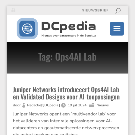
NIEUWSBRIEF
Tag: Ops4AI Lab
Juniper Networks introduceert Ops4AI Lab
en Validated Designs voor AI‑toepassingen
door
Redactie@DCpedia
|
19 jul 2024
|
Nieuws
Juniper Networks opent een ‘multivendor lab’ voor
het valideren van integrale oplossingen voor AI-
datacenters en geautomatiseerde netwerkprocessen
die gebruikmaken van switches,