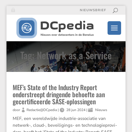
NIEUWSBRIEF
Tag: Network as a Service
MEF’s State of the Industry Report
onderstreept dringende behoefte aan
gecertificeerde SASE-oplossingen
door
Redactie@DCpedia
|
28 jun 2024
|
Nieuws
MEF, een wereld­wijde industrie-associ­atie van
netwerk‑, cloud‑, bevei­li­gings- en techno­lo­gie­pro­vi­