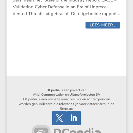
ders, heeft het ‘State of the Industry Report: SASE –
Valida­ting Cyber Defense in an Era of Unpre­ce­
dented Threats’ uitge­bracht. Dit uitge­breide rapport...
LEES MEER...
DCpedia
is een project van
Alibi Communicatie- en Uitgeefprojecten BV
DCpedia is een website waar nieuws en achtergronden
worden gepubliceerd die relevant zijn voor datacenters in de
Benelux.