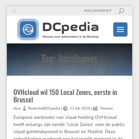
NIEUWSBRIEF
Tag: localzones
OVHcloud wil 150 Local Zones, eerste in
Brussel
door
Redactie@DCpedia
|
12 feb 2024
|
Nieuws
Europese aanbieder van cloud hosting OVHcloud
heeft onlangs zijn eerste ‘Local Zones’ voor de public
cloud geïntro­du­ceerd in Brussel en Madrid. Deze
ontwik­ke­ling markeert een belang­rijk moment in de