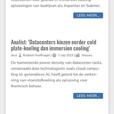
oplos­singen van bedrijven als Asperitas en Submer.
LEES MEER...
Analist: ‘Datacenters kiezen eerder cold
plate-koeling dan immersion cooling’
door
Robbert Hoeffnagel
|
7 sep 2023
|
Nieuws
De toene­mende power density van datacenter-racks,
veroor­zaakt door techno­lo­gieën zoals cloud compu­
ting en genera­tieve AI, heeft geleid tot de verken­
ning van vloei­stof­koe­ling als oplos­sing voor
thermisch beheer.
LEES MEER...