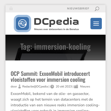
NIEUWSBRIEF
Tag: immersion-koeling
OCP Summit: ExxonMobil introduceert
vloeistoffen voor immersion cooling
door
Redactie@DCpedia
|
20 okt 2023
|
Nieuws
Exxon­Mobil, bekend van de olie- en gassector,
waagt zich op het terrein van datacen­ters met de
intro­ductie van een nieuwe reeks immersion cooling-
vloei­stoffen voor gebruik in immersion cooling-