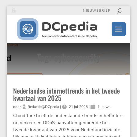
NIEUWSBRIEF
Tag: cyberecurity
Nederlandse internettrends in het tweede
kwartaal van 2025
door
Redactie@DCpedia
|
21 jul 2025
|
Nieuws
Cloud­flare heeft de onder­staande trends in het inter­
net­ver­keer en DDoS-aanvallen gedurende het
tweede kwartaal van 2025 voor Neder­land inzich­te­
lijk gemaakt: Het totale inter­net­ver­keer groeide met