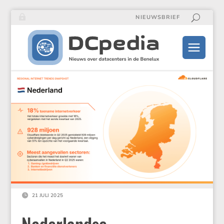
NIEUWSBRIEF

21 JULI 2025
Nederlandse