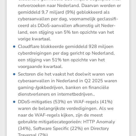
net­ver­zoeken naar Neder­land. Daarvan werden er
gemid­deld 9,7 miljard (9%) geblok­keerd als
cyber­aan­vallen per dag, voorna­me­lijk geclas­si­fi­
ceerd als DDoS-aanvallen afkom­stig uit Neder­
land, een stijging van 5% ten opzichte van het
vorige kwartaal.
Cloud­flare blokkeerde gemid­deld 928 miljoen
cyber­drei­gingen per dag gericht op Neder­land,
een stijging van 51% ten opzichte van het
voorgaande kwartaal.
Sectoren die het vaakst het doelwit waren van
cyber­aan­vallen in Neder­land in Q2 2025 waren
gaming-/gokbe­drijven, banken en finan­ciële
dienst­ver­le­ners en internetbedrijven..
DDoS-mitiga­ties (53%) en WAF-regels (41%)
waren de belang­rijkste verde­di­gingen. Als we
naar de WAF-regels kijken, zijn de meest
gebruikte mitiga­tie­ca­te­go­rieën: HTTP Anomaly
(34%), Software Specific (22%) en Direc­tory
Traversal (7%).