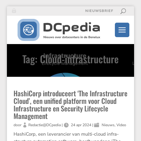
NIEUWSBRIEF
Tag: Cloud-infrastructure
HashiCorp introduceert ‘The Infrastructure
Cloud’, een unified platform voor Cloud
Infrastructure en Security Lifecycle
Management
door
Redactie@DCpedia
|
24 apr 2024
|
Nieuws
,
Video
Hashi­Corp, een leveran­cier van multi-cloud infra­