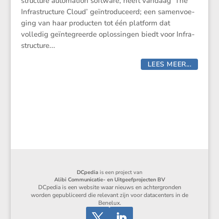
struc­ture automa­tion software, heeft vandaag ‘The
Infra­struc­ture Cloud’ geïntro­du­ceerd; een samen­voe­
ging van haar producten tot één platform dat
volledig geïnte­greerde oplos­singen biedt voor Infra­
struc­ture...
LEES MEER...
DCpedia
is een project van
Alibi Communicatie- en Uitgeefprojecten BV
DCpedia is een website waar nieuws en achtergronden
worden gepubliceerd die relevant zijn voor datacenters in de
Benelux.