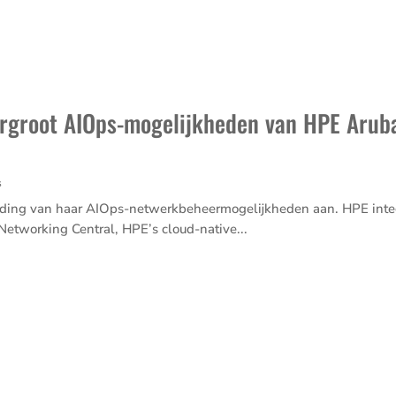
ergroot AIOps-mogelijkheden van HPE Arub
s
­ding van haar AIOps-netwerk­be­heer­mo­ge­lijk­heden aan. HPE integ
twor­king Central, HPE’s cloud-native...