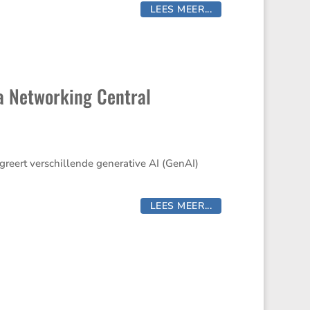
LEES MEER...
a Networking Central
reert verschil­lende genera­tive AI (GenAI)
LEES MEER...