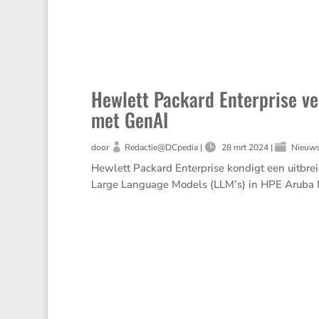
Hewlett Packard Enterprise v
met GenAI
door
Redactie@DCpedia
|
28 mrt 2024
|
Nieuw
Hewlett Packard Enter­prise kondigt een uitbrei
Large Language Models (LLM’s) in HPE Aruba Ne