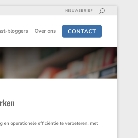
NIEUWSBRIEF
st-bloggers
Over ons
CONTACT
erken
 opera­ti­o­nele effici­ëntie te verbe­teren, met