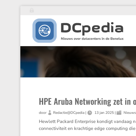
HPE Aruba Networking zet in o
door
Redactie@DCpedia
|
13 jan 2025
|
Nieuw
Hewlett Packard Enter­prise kondigt vandaag nieuw
connec­ti­vi­teit en krach­tige edge compu­ting di