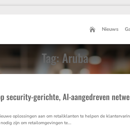
Nieuws
Ga
Tag: Aruba
p security-gerichte, AI-aangedreven netw
s
e oplos­singen aan om retail­klanten te helpen de klant­er­va­ring en
e nodig zijn om retailom­ge­vingen te...