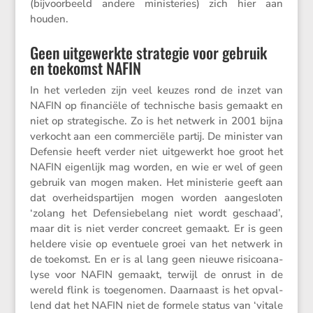
(bijvoor­beeld andere minis­te­ries) zich hier aan
houden.
Geen uitgewerkte strategie voor gebruik
en toekomst NAFIN
In het verleden zijn veel keuzes rond de inzet van
NAFIN op finan­ciële of techni­sche basis gemaakt en
niet op strate­gi­sche. Zo is het netwerk in 2001 bijna
verkocht aan een commer­ciële partij. De minister van
Defensie heeft verder niet uitge­werkt hoe groot het
NAFIN eigen­lijk mag worden, en wie er wel of geen
gebruik van mogen maken. Het minis­terie geeft aan
dat overheids­par­tijen mogen worden aange­sloten
‘zolang het Defen­sie­be­lang niet wordt geschaad’,
maar dit is niet verder concreet gemaakt. Er is geen
heldere visie op eventuele groei van het netwerk in
de toekomst. En er is al lang geen nieuwe risico­ana­
lyse voor NAFIN gemaakt, terwijl de onrust in de
wereld flink is toege­nomen. Daarnaast is het opval­
lend dat het NAFIN niet de formele status van ‘vitale