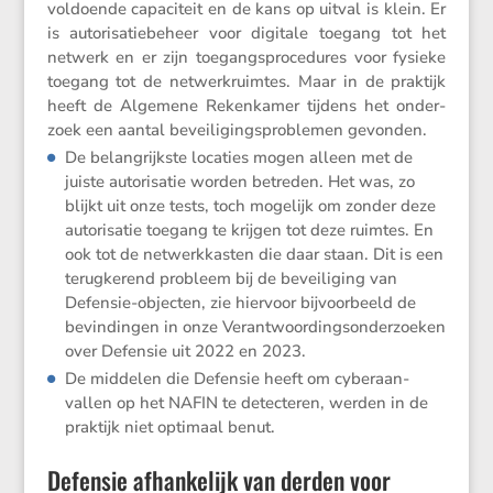
voldoende capaci­teit en de kans op uitval is klein. Er
is autori­sa­tie­be­heer voor digitale toegang tot het
netwerk en er zijn toegangs­pro­ce­dures voor fysieke
toegang tot de netwerk­ruimtes. Maar in de praktijk
heeft de Algemene Reken­kamer tijdens het onder­
zoek een aantal bevei­li­gings­pro­blemen gevonden.
De belang­rijkste locaties mogen alleen met de
juiste autori­satie worden betreden. Het was, zo
blijkt uit onze tests, toch mogelijk om zonder deze
autori­satie toegang te krijgen tot deze ruimtes. En
ook tot de netwerk­kasten die daar staan. Dit is een
terug­ke­rend probleem bij de bevei­li­ging van
Defensie-objecten, zie hiervoor bijvoor­beeld de
bevin­dingen in onze Verant­woor­dings­on­der­zoeken
over Defensie uit 2022 en 2023.
De middelen die Defensie heeft om cyber­aan­
vallen op het NAFIN te detec­teren, werden in de
praktijk niet optimaal benut.
Defensie afhankelijk van derden voor