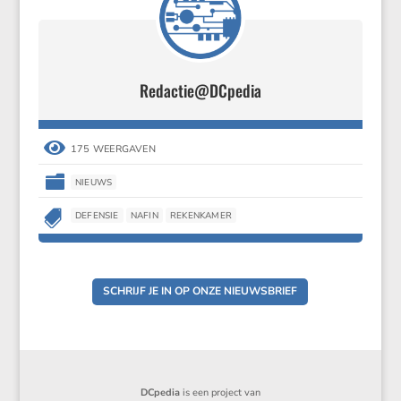
Redactie@DCpedia

175 WEERGAVEN

NIEUWS

DEFENSIE
NAFIN
REKENKAMER
SCHRIJF JE IN OP ONZE NIEUWSBRIEF
DCpedia
is een project van