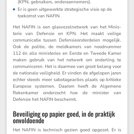
(KPN, gebrui­kers, onderaannemers).
Er is geen uitge­werkte strate­gi­sche visie op de
toekomst van NAFIN.
Het NAFIN is een glasve­zel­net­werk van het Minis­
terie van Defensie en KPN. Het maakt veilige
commu­ni­catie tussen Defen­sie­on­der­delen mogelijk.
Ook de politie, de meldka­mers van noodnummer
112 én alle minis­te­ries en Eerste en Tweede Kamer
maken gebruik van het netwerk om onder­ling te
commu­ni­ceren. Het is daarmee van groot belang voor
de natio­nale veilig­heid. Er vinden de afgelopen jaren
echter steeds meer sabota­ge­ac­ties plaats op kritieke
Europese systemen. Daarom heeft de Algemene
Reken­kamer onder­zocht hoe de minister van
Defensie het NAFIN beschermt.
Beveiliging op papier goed, in de praktijk
onvoldoende
Het NAFIN is technisch gezien goed opgezet. Er is