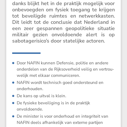
danks blijkt het in de praktijk mogelijk voor
onbevoegden om fysiek toegang te krijgen
tot bevei­ligde ruimtes en netwerk­kasten.
Dit leidt tot de conclusie dat Neder­land in
een zeer gespannen geopo­li­tieke situatie
militair gezien onvol­doende alert is op
sabotagerisico’s door state­lijke actoren.
Door NAFIN kunnen Defensie, politie en andere
onder­delen van de Rijks­over­heid veilig en vertrou­
we­lijk met elkaar communiceren.
NAFIN wordt technisch goed onder­steund en
onderhouden.
De kans op uitval is klein.
De fysieke bevei­li­ging is in de praktijk
onvoldoende.
De minister is voor onder­houd en integri­teit van
NAFIN deels afhan­ke­lijk van externe partijen