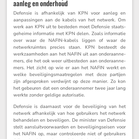
aanleg en onderhoud
Defensie is afhan­ke­lijk van KPN voor aanleg en
aanpas­singen aan de kabels van het netwerk. Om
werk aan KPN uit te besteden moet Defensie staats­
ge­heime infor­matie met KPN delen. Zoals infor­matie
over waar de NAFIN-kabels liggen of waar de
netwerk­ruimtes precies staan. KPN besteedt de
werkzaam­heden aan het NAFIN uit aan onder­aan­ne­
mers, die het ook weer uitbe­steden aan onder­aan­ne­
mers. Het zicht op wie er aan het NAFIN werkt en
welke bevei­li­gings­maat­re­gelen met deze partijen
zijn afgesproken verdwijnt op deze manier. Zo kon
het gebeuren dat een onder­aan­nemer twee jaar lang
werkte zonder geldige autorisatie.
Defensie is daarnaast voor de bevei­li­ging van het
netwerk afhan­ke­lijk van hoe gebrui­kers het netwerk
behan­delen en bevei­ligen. De minister van Defensie
stelt aansluit­voor­waarden en bevei­li­gings­eisen voor
het NAFIN op, maar contro­leerde niet of gebrui­kers