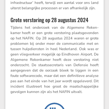
infra­struc­tuur’ heeft, terwijl een aantal voor ons land
uiterst belang­rijke processen er van afhan­ke­lijk zijn.
Grote verstoring op 28 augustus 2024
Tijdens het onder­zoek van de Algemene Reken­
kamer heeft er een grote versto­ring plaats­ge­vonden
op het NAFIN. Op 28 augustus 2024 waren er grote
problemen bij onder meer de commu­ni­catie met en
tussen hulpdien­sten in heel Neder­land. Ook was er
geen vlieg­ver­keer mogelijk op Eindhoven Airport. De
Algemene Reken­kamer heeft deze versto­ring niet
onder­zocht. De staats­se­cre­taris van Defensie heeft
aange­geven dat de oorzaak bleek te liggen in een
foute softwa­re­code, maar dat een defini­tieve analyse
pas aan het einde van het jaar wordt opgele­verd. Dit
incident illustreert hoe groot de maatschap­pe­lijke
gevolgen kunnen zijn als het NAFIN uitvalt.