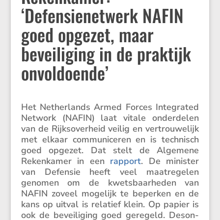
‘Defensienetwerk NAFIN
goed opgezet, maar
beveiliging in de praktijk
onvoldoende’
Het Nether­lands Armed Forces Integrated
Network (NAFIN) laat vitale onder­delen
van de Rijks­over­heid veilig en vertrou­we­lijk
met elkaar commu­ni­ceren en is technisch
goed opgezet. Dat stelt de Algemene
Reken­kamer in een
rapport
. De minister
van Defensie heeft veel maatre­gelen
genomen om de kwets­baar­heden van
NAFIN zoveel mogelijk te beperken en de
kans op uitval is relatief klein. Op papier is
ook de bevei­li­ging goed geregeld. Deson­