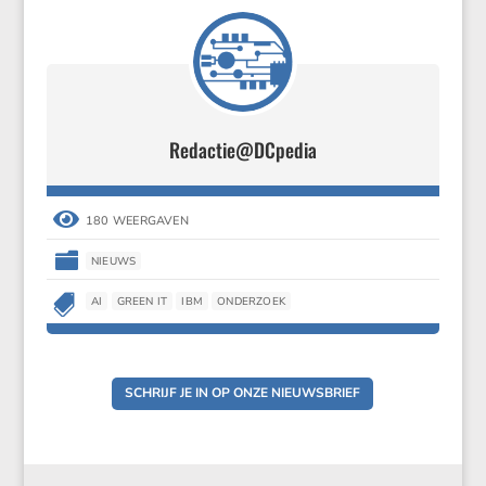
Redactie@DCpedia

180 WEERGAVEN

NIEUWS

AI
GREEN IT
IBM
ONDERZOEK
SCHRIJF JE IN OP ONZE NIEUWSBRIEF