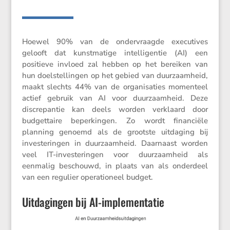
Hoewel 90% van de onder­vraagde execu­tives
gelooft dat kunst­ma­tige intel­li­gentie (AI) een
positieve invloed zal hebben op het bereiken van
hun doelstel­lingen op het gebied van duurzaam­heid,
maakt slechts 44% van de organi­sa­ties momen­teel
actief gebruik van AI voor duurzaam­heid. Deze
discre­pantie kan deels worden verklaard door
budget­taire beper­kingen. Zo wordt finan­ciële
planning genoemd als de grootste uitda­ging bij
inves­te­ringen in duurzaam­heid. Daarnaast worden
veel IT-inves­te­ringen voor duurzaam­heid als
eenmalig beschouwd, in plaats van als onder­deel
van een regulier opera­ti­o­neel budget.
Uitdagingen bij AI-implementatie