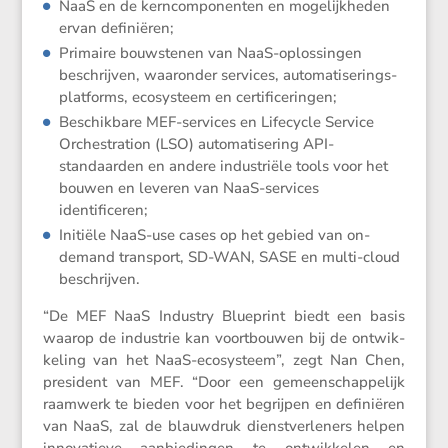
NaaS en de kerncom­po­nenten en mogelijk­heden
ervan definiëren;
Primaire bouwstenen van NaaS-oplos­singen
beschrijven, waaronder services, automa­ti­se­rings­
plat­forms, ecosys­teem en certificeringen;
Beschik­bare MEF-services en Lifecycle Service
Orches­tra­tion (LSO) automa­ti­se­ring API-
standaarden en andere industriële tools voor het
bouwen en leveren van NaaS-services
identificeren;
Initiële NaaS-use cases op het gebied van on-
demand trans­port, SD-WAN, SASE en multi-cloud
beschrijven.
“De MEF NaaS Industry Blueprint biedt een basis
waarop de industrie kan voort­bouwen bij de ontwik­
ke­ling van het NaaS-ecosys­teem”, zegt Nan Chen,
presi­dent van MEF. “Door een gemeen­schap­pe­lijk
raamwerk te bieden voor het begrijpen en defini­ëren
van NaaS, zal de blauw­druk dienst­ver­le­ners helpen
innova­tieve aanbie­dingen te ontwik­kelen en