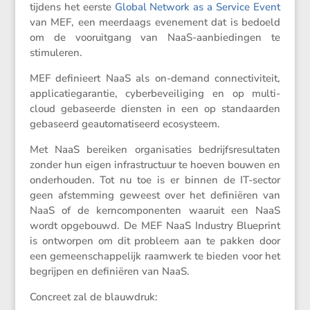
tijdens het eerste
Global Network as a Service Event
van MEF, een meerdaags evene­ment dat is bedoeld
om de vooruit­gang van NaaS-aanbie­dingen te
stimuleren.
MEF defini­eert NaaS als on-demand connec­ti­vi­teit,
appli­ca­tie­ga­rantie, cyber­be­vei­li­ging en op multi-
cloud gebaseerde diensten in een op standaarden
gebaseerd geauto­ma­ti­seerd ecosysteem.
Met NaaS bereiken organi­sa­ties bedrijfs­re­sul­taten
zonder hun eigen infra­struc­tuur te hoeven bouwen en
onder­houden. Tot nu toe is er binnen de IT-sector
geen afstem­ming geweest over het defini­ëren van
NaaS of de kerncom­po­nenten waaruit een NaaS
wordt opgebouwd. De MEF NaaS Industry Blueprint
is ontworpen om dit probleem aan te pakken door
een gemeen­schap­pe­lijk raamwerk te bieden voor het
begrijpen en defini­ëren van NaaS.
Concreet zal de blauwdruk: