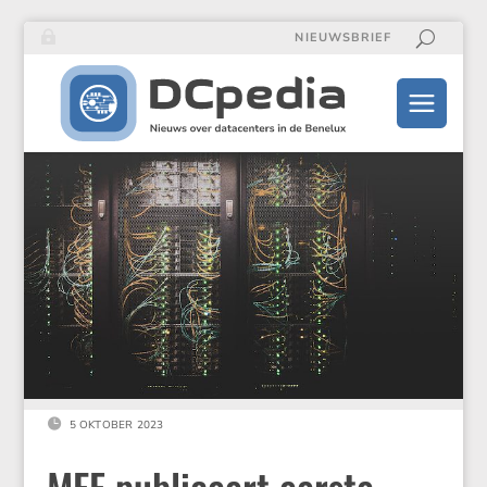
NIEUWSBRIEF

5 OKTOBER 2023
MEF publiceert eerste