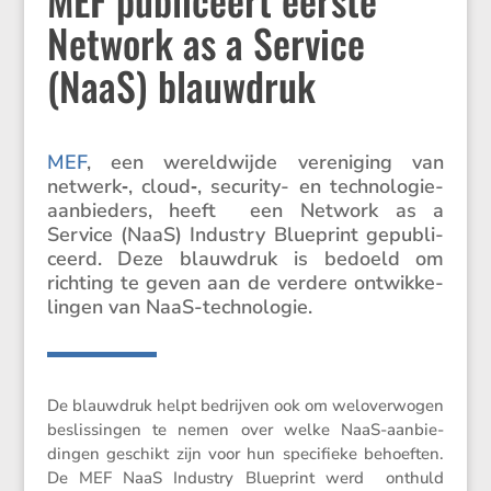
Network as a Service
(NaaS) blauwdruk
MEF
, een wereld­wijde vereni­ging van
netwerk‑, cloud‑, security- en techno­lo­gie­
aan­bie­ders, heeft een Network as a
Service (NaaS) Industry Blueprint gepubli­
ceerd. Deze blauw­druk is bedoeld om
richting te geven aan de verdere ontwik­ke­
lingen van NaaS-technologie.
De blauw­druk helpt bedrijven ook om welover­wogen
beslis­singen te nemen over welke NaaS-aanbie­
dingen geschikt zijn voor hun speci­fieke behoeften.
De MEF NaaS Industry Blueprint werd onthuld