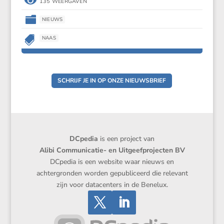

135 WEERGAVEN

NIEUWS

NAAS
SCHRIJF JE IN OP ONZE NIEUWSBRIEF
DCpedia
is een project van
Alibi Communicatie- en Uitgeefprojecten BV
DCpedia is een website waar nieuws en
achtergronden worden gepubliceerd die relevant
zijn voor datacenters in de Benelux.