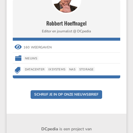
Robbert Hoeffnagel
Editor en journalist @ DCpedia

160 WEERGAVEN

NIEUWS

DATACENTER
IXSYSTEMS
NAS
STORAGE
SCHRIJF JE IN OP ONZE NIEUWSBRIEF
DCpedia
is een project van