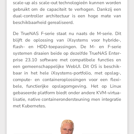
scale-up als scale-out techno­lo­gieën kunnen worden
gebruikt om de capaci­teit te verhogen. Dankzij een
dual-controller archi­tec­tuur is een hoge mate van
beschik­baar­heid gerealiseerd.
De TrueNAS F‑serie staat nu naats de M‑serie. Dit
blijft de oplos­sing van iXsys­tems voor hybride‑,
flash- en HDD-toepas­singen. De M- en F‑serie
systemen draaien beide op dezelfde TrueNAS Enter­
prise 23.10 software met compa­ti­bele functies en
een gemeen­schap­pe­lijke WebUI. Dit OS is beschik­
baar in het hele iXsys­tems-portfolio, met opslag‑,
compute- en contai­ner­op­los­singen voor een flexi­
bele, functie­rijke opslagom­ge­ving. Het op Linux
gebaseerde platform biedt onder andere KVM-virtu­a­
li­satie, native contai­ner­on­der­steu­ning men integratie
met Kubernetes.