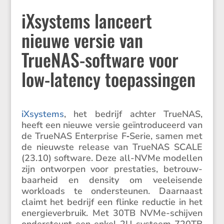
iXsystems lanceert
nieuwe versie van
TrueNAS-software voor
low-latency toepassingen
iXsys­tems
, het bedrijf achter TrueNAS,
heeft een nieuwe versie geïntro­du­ceerd van
de TrueNAS Enter­prise F‑Serie, samen met
de nieuwste release van TrueNAS SCALE
(23.10) software. Deze all-NVMe modellen
zijn ontworpen voor presta­ties, betrouw­
baar­heid en density om veelei­sende
workloads te onder­steunen. Daarnaast
claimt het bedrijf een flinke reductie in het
energie­ver­bruik. Met 30TB NVMe-schijven
onder­steunt een enkel 2U-systeem 720TB