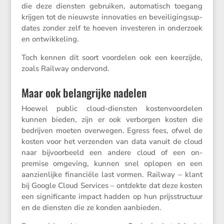
die deze diensten gebruiken, automa­tisch toegang
krijgen tot de nieuwste innova­ties en bevei­li­ging­sup­
dates zonder zelf te hoeven inves­teren in onder­zoek
en ontwikkeling.
Toch kennen dit soort voordelen ook een keerzijde,
zoals Railway ondervond.
Maar ook belangrijke nadelen
Hoewel public cloud-diensten kosten­voor­delen
kunnen bieden, zijn er ook verborgen kosten die
bedrijven moeten overwegen. Egress fees, ofwel de
kosten voor het verzenden van data vanuit de cloud
naar bijvoor­beeld een andere cloud of een on-
premise omgeving, kunnen snel oplopen en een
aanzien­lijke finan­ciële last vormen. Railway – klant
bij Google Cloud Services – ontdekte dat deze kosten
een signi­fi­cante impact hadden op hun prijs­struc­tuur
en de diensten die ze konden aanbieden.