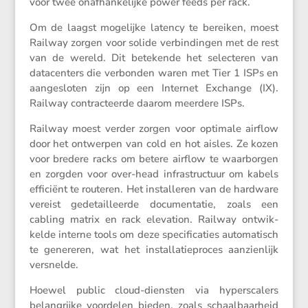
voor twee onafhan­ke­lijke power feeds per rack.
Om de laagst mogelijke latency te bereiken, moest
Railway zorgen voor solide verbin­dingen met de rest
van de wereld. Dit betekende het selec­teren van
datacen­ters die verbonden waren met Tier 1 ISPs en
aange­sloten zijn op een Internet Exchange (IX).
Railway contrac­teerde daarom meerdere ISPs.
Railway moest verder zorgen voor optimale airflow
door het ontwerpen van cold en hot aisles. Ze kozen
voor bredere racks om betere airflow te waarborgen
en zorgden voor over-head infra­struc­tuur om kabels
efficiënt te routeren. Het instal­leren van de hardware
vereist gedetail­leerde documen­tatie, zoals een
cabling matrix en rack eleva­tion. Railway ontwik­
kelde interne tools om deze speci­fi­ca­ties automa­tisch
te genereren, wat het instal­la­tie­proces aanzien­lijk
versnelde.
Hoewel public cloud-diensten via hypers­ca­lers
belang­rijke voordelen bieden, zoals schaal­baar­heid