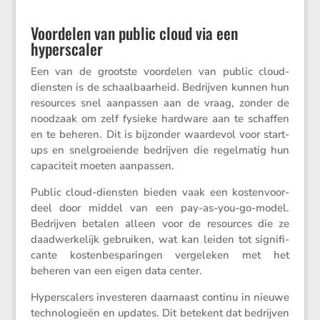
Voordelen van public cloud via een
hyperscaler
Een van de grootste voordelen van public cloud-
diensten is de schaal­baar­heid. Bedrijven kunnen hun
resources snel aanpassen aan de vraag, zonder de
noodzaak om zelf fysieke hardware aan te schaffen
en te beheren. Dit is bijzonder waardevol voor start-
ups en snelgroei­ende bedrijven die regel­matig hun
capaci­teit moeten aanpassen.
Public cloud-diensten bieden vaak een kosten­voor­
deel door middel van een pay-as-you-go-model.
Bedrijven betalen alleen voor de resources die ze
daadwer­ke­lijk gebruiken, wat kan leiden tot signi­fi­
cante kosten­be­spa­ringen verge­leken met het
beheren van een eigen data center.
Hypers­ca­lers inves­teren daarnaast continu in nieuwe
techno­lo­gieën en updates. Dit betekent dat bedrijven