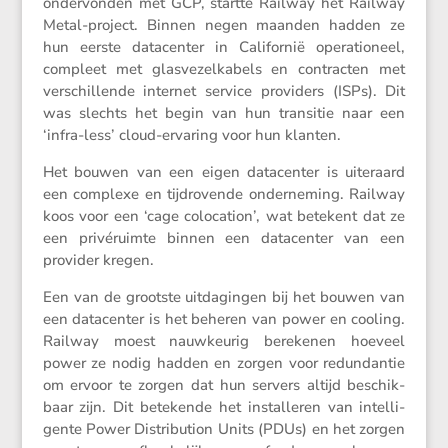
onder­vonden met GCP, startte Railway het Railway
Metal-project. Binnen negen maanden hadden ze
hun eerste datacenter in Californië opera­ti­o­neel,
compleet met glasve­zel­ka­bels en contracten met
verschil­lende internet service provi­ders (ISPs). Dit
was slechts het begin van hun transitie naar een
‘infra-less’ cloud-ervaring voor hun klanten.
Het bouwen van een eigen datacenter is uiter­aard
een complexe en tijdro­vende onder­ne­ming. Railway
koos voor een ‘cage coloca­tion’, wat betekent dat ze
een privé­ruimte binnen een datacenter van een
provider kregen.
Een van de grootste uitda­gingen bij het bouwen van
een datacenter is het beheren van power en cooling.
Railway moest nauwkeurig berekenen hoeveel
power ze nodig hadden en zorgen voor redun­dantie
om ervoor te zorgen dat hun servers altijd beschik­
baar zijn. Dit betekende het instal­leren van intel­li­
gente Power Distri­bu­tion Units (PDUs) en het zorgen