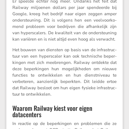
Er speelde echter nog meer. Ondanks het feit dat
Railway miljoenen dollars per jaar spendeerde bij
Google, kreeg het bedrijf naar eigen zeggen amper
onder­steu­ning. Dit is volgens hen een veelvoor­ko­
mend probleem voor bedrijven die afhan­ke­lijk zijn
van hypers­ca­lers. De kwali­teit van de onder­steu­ning
kan variëren en is niet altijd even hoog als verwacht.
Het bouwen van diensten op basis van de infra­struc­
tuur van een hypers­caler kan ook techni­sche beper­
kingen met zich meebrengen. Railway ontdekte dat
deze beper­kingen hun mogelijk­heden om nieuwe
functies te ontwik­kelen en hun dienst­ni­veau te
verbe­teren, aanzien­lijk beperkten. Dit leidde ertoe
dat Railway besloot om hun eigen fysieke infra­struc­
tuur te ontwikkelen.
Waarom Railway kiest voor eigen
datacenters
In reactie op de beper­kingen en problemen die ze