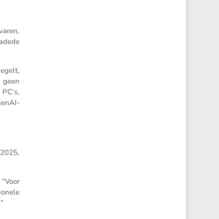
varen,
a­dede
­gelt,
g geen
 PC’s,
GenAI-
n 2025,
 “Voor
­o­nele
”