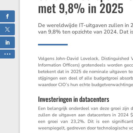
met 9,8% in 2025
De wereld­wijde IT-uitgaven zullen in 
van 9,8% ten opzichte van 2024. Dat is
Volgens John-David Lovelock, Distin­guished V
Infor­ma­tion Officers) groten­deels worden geco
betekent dat in 2025 de nominale uitgaven ten 
stij­gingen een deel of alle budget­groei absor
waardoor CIO’s hun echte budget­ver­wach­ting
Investeringen in datacenters
Een belang­rijk onder­deel van deze groei zijn 
zullen de uitgaven aan datacen­ters in 2024
een groei van 23,2%. Dit is een signi­fi­cante
weerspie­gelt, gedreven door techno­lo­gi­sche v