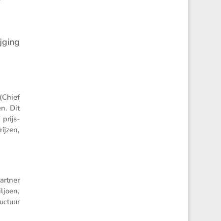
jging
(Chief
en. Dit
prijs­
ijzen,
artner
ljoen,
c­tuur