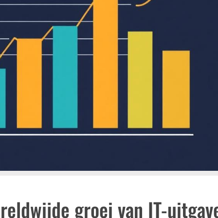
reldwijde groei van IT-uitgav