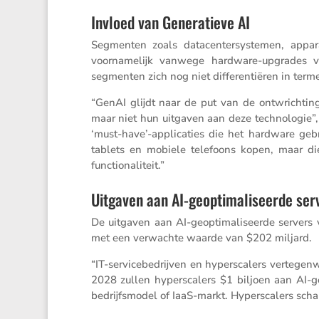
Invloed van Generatieve AI
Segmenten zoals datacen­ter­sys­temen, appar
voorna­me­lijk vanwege hardware-upgrades v
segmenten zich nog niet diffe­ren­ti­ëren in terme
“GenAI glijdt naar de put van de ontwrich­ti
maar niet hun uitgaven aan deze techno­logie”
‘must-have’-applicaties die het hardware gebr
tablets en mobiele telefoons kopen, maar d
functionaliteit.”
Uitgaven aan AI-geoptimaliseerde ser
De uitgaven aan AI-geopti­ma­li­seerde servers v
met een verwachte waarde van $202 miljard.
“IT-servi­ce­be­drijven en hypers­ca­lers verte
2028 zullen hypers­ca­lers $1 biljoen aan AI-geo
bedrijfs­model of IaaS-markt. Hypers­ca­lers sc