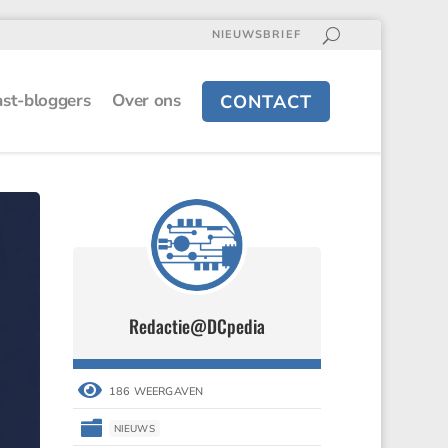
NIEUWSBRIEF
st-bloggers
Over ons
CONTACT
Redactie@DCpedia
Redactie@DCpedia


186 WEERGAVEN
186 WEERGAVEN


NIEUWS
NIEUWS