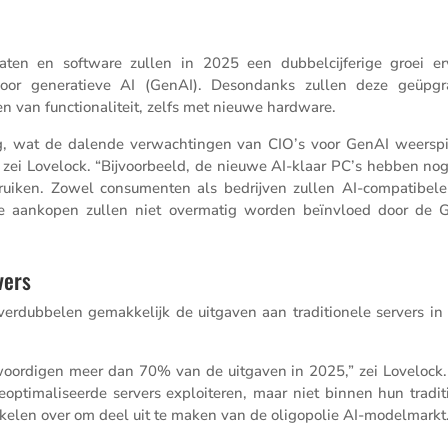
aten en software zullen in 2025 een dubbel­cij­fe­rige groei er
oor genera­tieve AI (GenAI). Deson­danks zullen deze geüpgr
n van functi­o­na­li­teit, zelfs met nieuwe hardware.
ng, wat de dalende verwach­tingen van CIO’s voor GenAI weerspie
, zei Lovelock. “Bijvoor­beeld, de nieuwe AI-klaar PC’s hebben no
uiken. Zowel consu­menten als bedrijven zullen AI-compa­ti­bele
ie aankopen zullen niet overmatig worden beïnvloed door de 
vers
erdub­belen gemak­ke­lijk de uitgaven aan tradi­ti­o­nele servers i
­gen­woor­digen meer dan 70% van de uitgaven in 2025,” zei Lovelock.
pti­ma­li­seerde servers exploi­teren, maar niet binnen hun tradi­ti
hakelen over om deel uit te maken van de oligo­polie AI-modelmarkt.