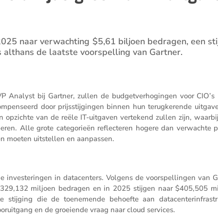
2025 naar verwach­ting $5,61 biljoen bedragen, een sti
 althans de laatste voorspel­ling van Gartner.
P Analyst bij Gartner, zullen de budget­ver­ho­gingen voor CIO’s 
m­pen­seerd door prijs­stij­gingen binnen hun terug­ke­rende uitgav
opzichte van de reële IT-uitgaven verte­kend zullen zijn, waarbij 
­beren. Alle grote catego­rieën reflec­teren hogere dan verwachte pr
en moeten uitstellen en aanpassen.
de inves­te­ringen in datacen­ters. Volgens de voorspel­lingen van G
 $329,132 miljoen bedragen en in 2025 stijgen naar $405,505 mi
 stijging die de toene­mende behoefte aan datacen­ter­in­fra­stru
ooruit­gang en de groei­ende vraag naar cloud services.