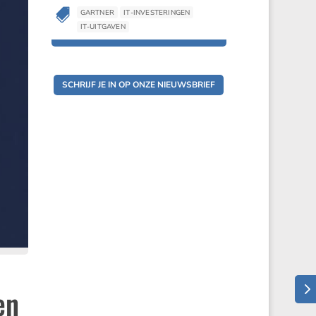

GARTNER
IT-INVESTERINGEN

GARTNER
IT-INVESTERINGEN
IT-UITGAVEN
IT-UITGAVEN
SCHRIJF JE IN OP ONZE NIEUWSBRIEF
en