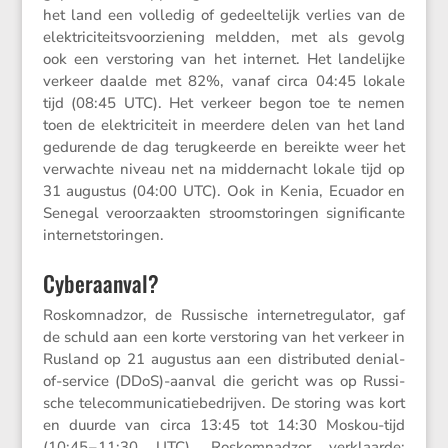
het land een volledig of gedeel­te­lijk verlies van de
elektri­ci­teits­voor­zie­ning meldden, met als gevolg
ook een versto­ring van het internet. Het lande­lijke
verkeer daalde met 82%, vanaf circa 04:45 lokale
tijd (08:45 UTC). Het verkeer begon toe te nemen
toen de elektri­ci­teit in meerdere delen van het land
gedurende de dag terug­keerde en bereikte weer het
verwachte niveau net na midder­nacht lokale tijd op
31 augustus (04:00 UTC). Ook in Kenia, Ecuador en
Senegal veroor­zaakten stroom­sto­ringen signi­fi­cante
internetstoringen.
Cyberaanval?
Roskom­nadzor, de Russi­sche inter­net­re­gu­lator, gaf
de schuld aan een korte versto­ring van het verkeer in
Rusland op 21 augustus aan een distri­buted denial-
of-service (DDoS)-aanval die gericht was op Russi­
sche telecom­mu­ni­ca­tie­be­drijven. De storing was kort
en duurde van circa 13:45 tot 14:30 Moskou-tijd
(10:45 – 11:30 UTC). Roskom­nadzor verklaarde: