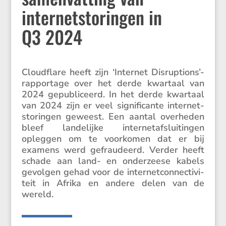
internetstoringen in
Q3 2024
Cloud­flare heeft zijn ‘Internet Disruptions’-
rapportage over het derde kwartaal van
2024 gepubli­ceerd. In het derde kwartaal
van 2024 zijn er veel signi­fi­cante inter­net­
sto­ringen geweest. Een aantal overheden
bleef lande­lijke inter­net­af­slui­tingen
opleggen om te voorkomen dat er bij
examens werd gefrau­deerd. Verder heeft
schade aan land- en onder­zeese kabels
gevolgen gehad voor de inter­net­con­nec­ti­vi­
teit in Afrika en andere delen van de
wereld.