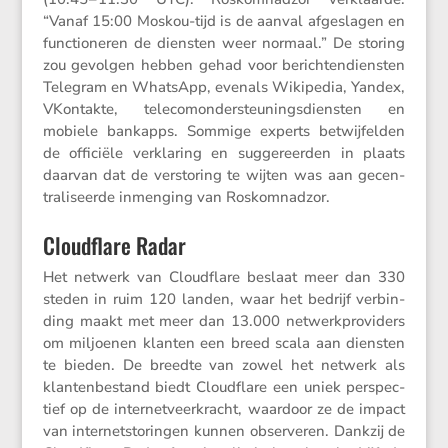
“Vanaf 15:00 Moskou-tijd is de aanval afgeslagen en
functi­o­neren de diensten weer normaal.” De storing
zou gevolgen hebben gehad voor berich­ten­dien­sten
Telegram en WhatsApp, evenals Wikipedia, Yandex,
VKontakte, teleco­mon­der­steu­nings­dien­sten en
mobiele bankapps. Sommige experts betwij­felden
de officiële verkla­ring en sugge­reerden in plaats
daarvan dat de versto­ring te wijten was aan gecen­
tra­li­seerde inmen­ging van Roskomnadzor.
Cloudflare Radar
Het netwerk van Cloud­flare beslaat meer dan 330
steden in ruim 120 landen, waar het bedrijf verbin­
ding maakt met meer dan 13.000 netwerk­pro­vi­ders
om miljoenen klanten een breed scala aan diensten
te bieden. De breedte van zowel het netwerk als
klanten­be­stand biedt Cloud­flare een uniek perspec­
tief op de inter­net­veer­kracht, waardoor ze de impact
van inter­net­sto­ringen kunnen obser­veren. Dankzij de