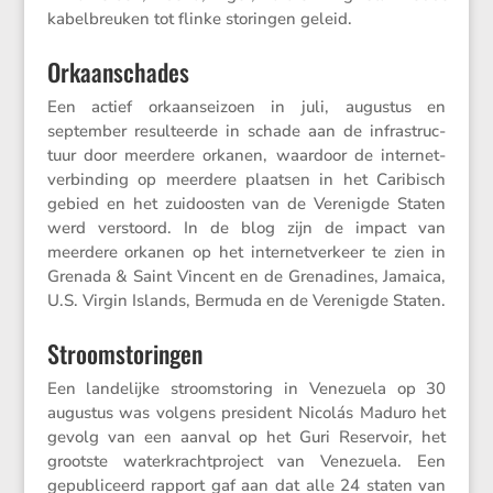
kabel­breuken tot flinke storingen geleid.
Orkaanschades
Een actief orkaan­sei­zoen in juli, augustus en
september resul­teerde in schade aan de infra­struc­
tuur door meerdere orkanen, waardoor de inter­net­
ver­bin­ding op meerdere plaatsen in het Caribisch
gebied en het zuidoosten van de Verenigde Staten
werd verstoord. In de blog zijn de impact van
meerdere orkanen op het inter­net­ver­keer te zien in
Grenada & Saint Vincent en de Grena­dines, Jamaica,
U.S. Virgin Islands, Bermuda en de Verenigde Staten.
Stroomstoringen
Een lande­lijke stroom­sto­ring in Venezuela op 30
augustus was volgens presi­dent Nicolás Maduro het
gevolg van een aanval op het Guri Reser­voir, het
grootste water­kracht­pro­ject van Venezuela. Een
gepubli­ceerd rapport gaf aan dat alle 24 staten van