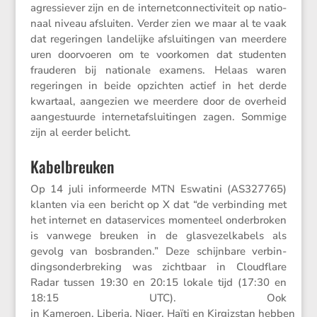
agres­siever zijn en de inter­net­con­nec­ti­vi­teit op natio­
naal niveau afsluiten. Verder zien we maar al te vaak
dat regeringen lande­lijke afslui­tingen van meerdere
uren doorvoeren om te voorkomen dat studenten
frauderen bij natio­nale examens. Helaas waren
regeringen in beide opzichten actief in het derde
kwartaal, aange­zien we meerdere door de overheid
aange­stuurde inter­net­af­slui­tingen zagen. Sommige
zijn al eerder belicht.
Kabelbreuken
Op 14 juli infor­meerde MTN Eswatini (AS327765)
klanten via een bericht op X dat “de verbin­ding met
het internet en dataser­vices momen­teel onder­broken
is vanwege breuken in de glasve­zel­ka­bels als
gevolg van bosbranden.” Deze schijn­bare verbin­
dings­on­der­bre­king was zicht­baar in Cloud­flare
Radar tussen 19:30 en 20:15 lokale tijd (17:30 en
18:15 UTC). Ook
in Kameroen, Liberia, Niger, Haïti en Kirgizstan hebben