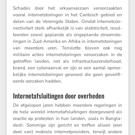
Schades door het orkaan­sei­zoen veroor­zaakten
vooral inter­net­sto­ringen in het Caribisch gebied en
delen van de Verenigde Staten. Omdat inter­net­con­
nec­ti­vi­teit sterk afhan­ke­lijk is van elektri­ci­teit, resul­
teerden zowel geplande als ongeplande stroom­sto­
ringen in Zuid-Amerika en Afrika in inter­net­sto­ringen
van meerdere uren. Tenslotte bleven ook nog
militaire acties inter­net­sto­ringen veroor­zaken in de
getroffen landen, net als infra­struc­tuur­on­der­houd,
brand, een cyber­aanval en zijn er een aantal opmer­
ke­lijke inter­net­sto­ringen geweest die geen geveri­fi­
eerde oorzaken hadden.
Internetafsluitingen door overheden
De afgelopen jaren hebben meerdere regeringen in
de hele wereld inter­net­af­slui­tingen doorge­voerd als
reactie op protesten in hun landen, zoals in Bangla­
desh. Sommige zijn gericht en treffen alleen (een
deel van) mobiele inter­net­pro­vi­ders, terwijl andere