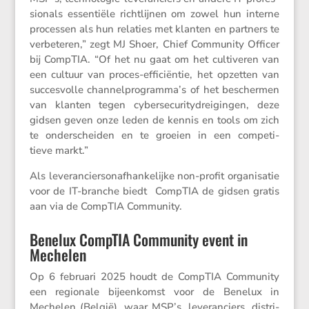
si­o­nals essen­tiële richt­lijnen om zowel hun interne
processen als hun relaties met klanten en partners te
verbe­teren,” zegt MJ Shoer, Chief Commu­nity Officer
bij CompTIA. “Of het nu gaat om het culti­veren van
een cultuur van proces-effici­ëntie, het opzetten van
succes­volle channelprogramma’s of het beschermen
van klanten tegen cyber­se­cu­ri­ty­drei­gingen, deze
gidsen geven onze leden de kennis en tools om zich
te onder­scheiden en te groeien in een compe­ti­
tieve markt.”
Als leveran­ciers­on­af­han­ke­lijke non-profit organi­satie
voor de IT-branche biedt CompTIA de gidsen gratis
aan via de CompTIA Commu­nity.
Benelux CompTIA Community event in
Mechelen
Op 6 februari 2025 houdt de CompTIA Commu­nity
een regio­nale bijeen­komst voor de Benelux in
Mechelen (België), waar MSP’s, leveran­ciers, distri­