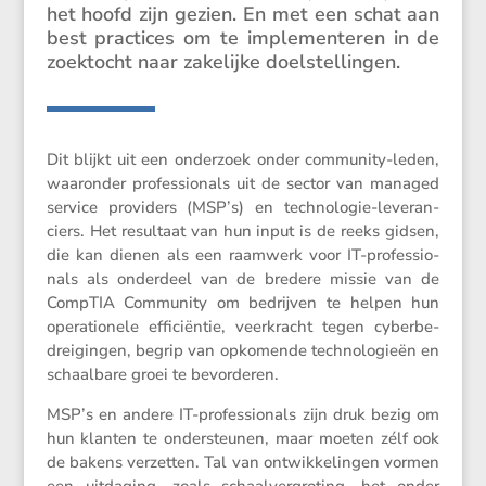
het hoofd zijn gezien. En met een schat aan
best practices om te imple­men­teren in de
zoektocht naar zakelijke doelstellingen.
Dit blijkt uit een onder­zoek onder commu­nity-leden,
waaronder profes­si­o­nals uit de sector van managed
service provi­ders (MSP’s) en techno­logie-leveran­
ciers. Het resul­taat van hun input is de reeks gidsen,
die kan dienen als een raamwerk voor IT-profes­si­o­
nals als onder­deel van de bredere missie van de
CompTIA Commu­nity om bedrijven te helpen hun
opera­ti­o­nele effici­ëntie, veerkracht tegen cyber­be­
drei­gingen, begrip van opkomende techno­lo­gieën en
schaal­bare groei te bevorderen.
MSP’s en andere IT-profes­si­o­nals zijn druk bezig om
hun klanten te onder­steunen, maar moeten zélf ook
de bakens verzetten. Tal van ontwik­ke­lingen vormen
een uitda­ging, zoals schaal­ver­gro­ting, het onder