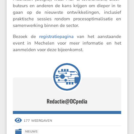
bu­teurs en anderen de kans krijgen om dieper in te
gaan op de nieuwste ontwik­ke­lingen, inclu­sief
prakti­sche sessies rondom procesop­ti­ma­li­satie en
samen­wer­king binnen de sector.
Bezoek de
registra­tie­pa­gina
van het aanstaande
event in Mechelen voor meer infor­matie en het
aanmelden voor deze bijeenkomst.
Redactie@DCpedia

177 WEERGAVEN

NIEUWS