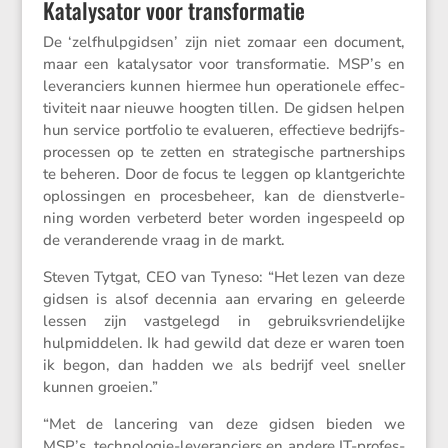
Katalysator voor transformatie
De ‘zelfhulp­gidsen’ zijn niet zomaar een document,
maar een kataly­sator voor trans­for­matie. MSP’s en
leveran­ciers kunnen hiermee hun opera­ti­o­nele effec­
ti­vi­teit naar nieuwe hoogten tillen. De gidsen helpen
hun service portfolio te evalu­eren, effec­tieve bedrijfs­
pro­cessen op te zetten en strate­gi­sche partner­ships
te beheren. Door de focus te leggen op klant­ge­richte
oplos­singen en proces­be­heer, kan de dienst­ver­le­
ning worden verbe­terd beter worden ingespeeld op
de veran­de­rende vraag in de markt.
Steven Tytgat, CEO van Tyneso: “Het lezen van deze
gidsen is alsof decennia aan ervaring en geleerde
lessen zijn vastge­legd in gebruiks­vrien­de­lijke
hulpmid­delen. Ik had gewild dat deze er waren toen
ik begon, dan hadden we als bedrijf veel sneller
kunnen groeien.”
“Met de lance­ring van deze gidsen bieden we
MSP’s, techno­logie-leveran­ciers en andere IT-profes­