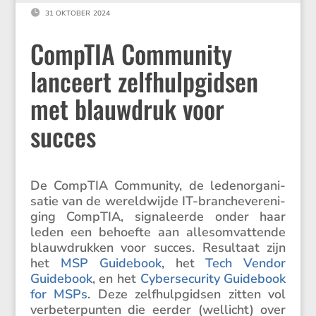

31 OKTOBER 2024
CompTIA Community
lanceert zelfhulpgidsen
met blauwdruk voor
succes
De CompTIA Commu­nity, de leden­or­ga­ni­
satie van de wereld­wijde IT-branche­ver­e­ni­
ging CompTIA, signa­leerde onder haar
leden een behoefte aan alles­om­vat­tende
blauw­drukken voor succes. Resul­taat zijn
het
MSP Guide­book
, het
Tech Vendor
Guide­book
, en het
Cyber­se­cu­rity Guide­book
for MSPs
. Deze zelfhulp­gidsen zitten vol
verbe­ter­punten die eerder (wellicht) over