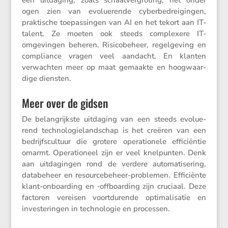
ogen zien van evolu­e­rende cyber­be­drei­gingen,
prakti­sche toepas­singen van AI en het tekort aan IT-
talent. Ze moeten ook steeds complexere IT-
omgevingen beheren. Risico­be­heer, regel­ge­ving en
compli­ance vragen veel aandacht. En klanten
verwachten meer op maat gemaakte en hoogwaar­
dige diensten.
Meer over de gidsen
De belang­rijkste uitda­ging van een steeds evolu­e­
rend techno­lo­gie­land­schap is het creëren van een
bedrijfs­cul­tuur die grotere opera­ti­o­nele effici­ëntie
omarmt. Opera­ti­o­neel zijn er veel knelpunten. Denk
aan uitda­gingen rond de verdere automa­ti­se­ring,
databe­heer en resour­ce­be­heer-problemen. Effici­ënte
klant-onboar­ding en ‑offboar­ding zijn cruciaal. Deze
factoren vereisen voort­du­rende optima­li­satie en
inves­te­ringen in techno­logie en processen.