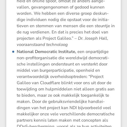
heid en online spoor, omdat ze anders aange­
vallen, gevan­gen­ge­nomen of gedood kunnen
worden. We hebben een diverse groep deskun­
dige indivi­duen nodig die opstaat voor de initi­a­
tieven en stemmen van mensen die een steuntje in
de rug verdienen. En dat is precies het doel van
projecten als Project Galileo.”
– Dr. Joseph Hall,
vooraan­staand technoloog
National Democratic Insti­tute
,
een onpar­tij­dige
non-profit­or­ga­ni­satie die wereld­wijd democra­ti­
sche instel­lingen onder­steunt en versterkt door
middel van burger­par­ti­ci­patie, openheid en
verant­woor­de­lijk overheids­op­treden
:
“Project
Galileo van Cloud­flare blinkt voor ons uit door de
toewij­ding om hulpmid­delen niet alleen gratis aan
te bieden, maar ze ook makke­lijk toegan­ke­lijk te
maken. Door de gebruiks­vrien­de­lijke handlei­
dingen van het project kan NDI bijvoor­beeld veel
makke­lijker onze vele verschil­lende democra­ti­sche
partners kennis laten maken met concepten als
DDoS-bescher­ming, vooral als ze hun activi­teiten