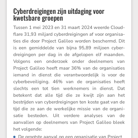
Cyberdreigingen zijn uitdaging voor
kwetsbare groepen
Tussen 1 mei 2023 en 31 maart 2024 weerde Cloud­
flare 31,93 miljard cyber­drei­gingen af voor organi­sa­
ties die door Project Galileo worden beschermd. Dit
is een gemid­delde van bijna 95,89 miljoen cyber­
drei­gingen per dag in de afgelopen elf maanden.
Volgens een onder­zoek onder deelne­mers van
Project Galileo heeft maar 36% van de organi­sa­ties
iemand in dienst die verant­woor­de­lijk is voor de
cyber­be­vei­li­ging. 46% van de organi­sa­ties heeft
slechts een tot tien werkne­mers in dienst. Dat
betekent dat alle tijd die ze kwijt zijn aan het
bestrijden van cyber­drei­gingen ten koste gaat van de
tijd die ze aan de werke­lijke missie van de organi­
satie besteden. Uit verdere analyses van de
aanvallen op deelne­mers van Project Galileo bleek
het volgende:
De grootste aanval op een organi­satie van Project