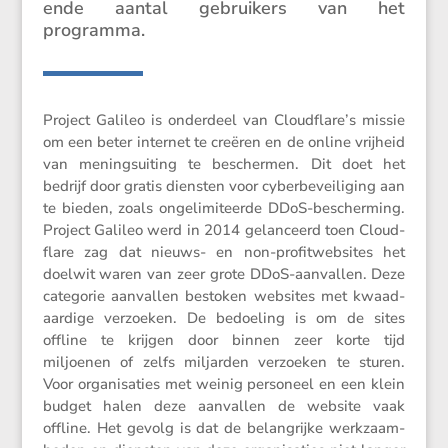
ende aantal gebrui­kers van het
programma.
Project Galileo is onder­deel van Cloudflare’s missie
om een beter internet te creëren en de online vrijheid
van menings­ui­ting te beschermen. Dit doet het
bedrijf door gratis diensten voor cyber­be­vei­li­ging aan
te bieden, zoals ongeli­mi­teerde DDoS-bescher­ming.
Project Galileo werd in 2014 gelan­ceerd toen Cloud­
flare zag dat nieuws- en non-profit­web­sites het
doelwit waren van zeer grote DDoS-aanvallen. Deze
categorie aanvallen bestoken websites met kwaad­
aar­dige verzoeken. De bedoe­ling is om de sites
offline te krijgen door binnen zeer korte tijd
miljoenen of zelfs miljarden verzoeken te sturen.
Voor organi­sa­ties met weinig perso­neel en een klein
budget halen deze aanvallen de website vaak
offline. Het gevolg is dat de belang­rijke werkzaam­