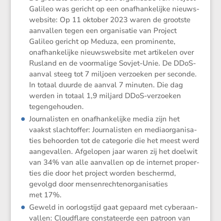
Galileo was gericht op een onafhan­ke­lijke nieuws­
web­site: Op 11 oktober 2023 waren de grootste
aanvallen tegen een organi­satie van Project
Galileo gericht op Meduza, een promi­nente,
onafhan­ke­lijke nieuws­web­site met artikelen over
Rusland en de voorma­lige Sovjet-Unie. De DDoS-
aanval steeg tot 7 miljoen verzoeken per seconde.
In totaal duurde de aanval 7 minuten. Die dag
werden in totaal 1,9 miljard DDoS-verzoeken
tegengehouden.
Journa­listen en onafhan­ke­lijke media zijn het
vaakst slacht­offer: Journa­listen en media­or­ga­ni­sa­
ties behoorden tot de categorie die het meest werd
aange­vallen. Afgelopen jaar waren zij het doelwit
van 34% van alle aanvallen op de internet proper­
ties die door het project worden beschermd,
gevolgd door mensen­rech­ten­or­ga­ni­sa­ties
met 17%.
Geweld in oorlogs­tijd gaat gepaard met cyber­aan­
vallen: Cloud­flare consta­teerde een patroon van