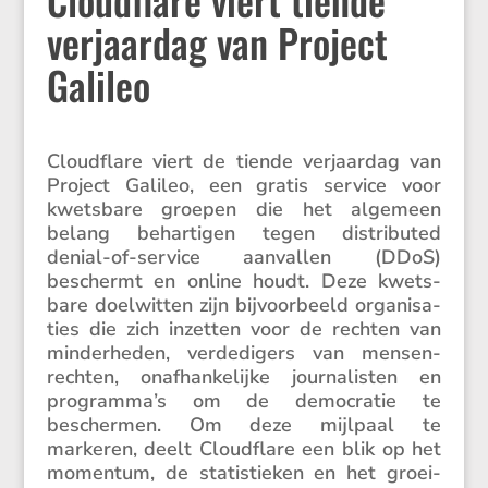
verjaardag van Project
Galileo
Cloud­flare viert de tiende verjaardag van
Project Galileo, een gratis service voor
kwets­bare groepen die het algemeen
belang behar­tigen tegen distri­buted
denial-of-service aanvallen (DDoS)
beschermt en online houdt. Deze kwets­
bare doelwitten zijn bijvoor­beeld organi­sa­
ties die zich inzetten voor de rechten van
minder­heden, verde­di­gers van mensen­
rechten, onafhan­ke­lijke journa­listen en
programma’s om de democratie te
beschermen. Om deze mijlpaal te
markeren, deelt Cloud­flare een blik op het
momentum, de statis­tieken en het groei­