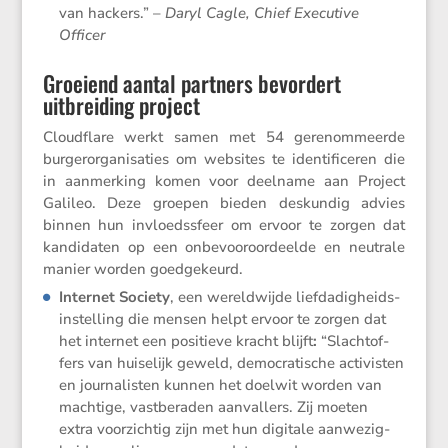
van hackers.” –
Daryl Cagle, Chief Execu­tive
Officer
Groeiend aantal partners bevordert
uitbreiding project
Cloud­flare werkt samen met 54 gerenom­meerde
burger­or­ga­ni­sa­ties om websites te identi­fi­ceren die
in aanmer­king komen voor deelname aan Project
Galileo. Deze groepen bieden deskundig advies
binnen hun invloeds­sfeer om ervoor te zorgen dat
kandi­daten op een onbevoor­oor­deelde en neutrale
manier worden goedgekeurd.
Internet Society
, een wereld­wijde liefda­dig­heids­
in­stel­ling die mensen helpt ervoor te zorgen dat
het internet een positieve kracht blijft
:
“Slacht­of­
fers van huise­lijk geweld, democra­ti­sche activisten
en journa­listen kunnen het doelwit worden van
machtige, vastbe­raden aanval­lers. Zij moeten
extra voorzichtig zijn met hun digitale aanwe­zig­