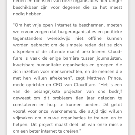
heden en diensten van deze organi­sa­ties niet langer
beschik­baar zijn voor degenen die ze het meest
nodig hebben.
“Om het vrije open internet te beschermen, moeten
we ervoor zorgen dat burger­or­ga­ni­sa­ties en politieke
tegen­stan­ders wereld­wijd niet offline kunnen
worden gebracht om de simpele reden dat ze zich
uitspreken of de zittende macht bekri­ti­seren. Cloud­
flare is vaak de enige barrière tussen journa­listen,
kwets­bare humani­taire organi­sa­ties en groepen die
zich inzetten voor mensen­rechten, en de mensen die
met hen willen afrekenen”, zegt Matthew Prince,
mede-oprichter en CEO van Cloud­flare. “Het is een
van de belang­rijkste projecten van ons bedrijf
geweest om dit probleem tien jaar geleden te
consta­teren en hulp te kunnen bieden. Dit geldt
vooral voor onze werkne­mers, die altijd tijd willen
vrijmaken om nieuwe organi­sa­ties te trainen en te
helpen. Dit project maakt deel uit van onze missie
om een beter internet te creëren.”