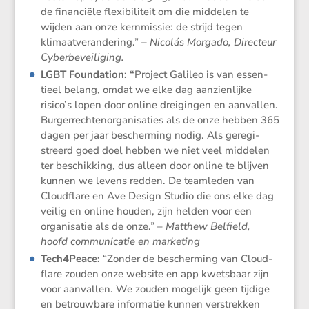
de finan­ciële flexi­bi­li­teit om die middelen te
wijden aan onze kernmissie: de strijd tegen
klimaat­ver­an­de­ring.”
– Nicolás Morgado, Direc­teur
Cyberbeveiliging.
LGBT Founda­tion
: “
Project Galileo is van essen­
tieel belang, omdat we elke dag aanzien­lijke
risico’s lopen door online dreigingen en aanvallen.
Burger­rech­ten­or­ga­ni­sa­ties als de onze hebben 365
dagen per jaar bescher­ming nodig. Als geregi­
streerd goed doel hebben we niet veel middelen
ter beschik­king, dus alleen door online te blijven
kunnen we levens redden. De teamleden van
Cloud­flare en Ave Design Studio die ons elke dag
veilig en online houden, zijn helden voor een
organi­satie als de onze.” –
Matthew Belfield,
hoofd commu­ni­catie en marketing
Tech4Peace
:
“Zonder de bescher­ming van Cloud­
flare zouden onze website en app kwets­baar zijn
voor aanvallen. We zouden mogelijk geen tijdige
en betrouw­bare infor­matie kunnen verstrekken