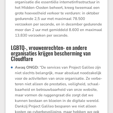
organi­satie die essen­tiële inter­net­in­fra­struc­tuur in
het Midden-Oosten beheert, kreeg tweemaal een
grote hoeveel­heid verkeer te verduren: in oktober
gedurende 2,5 uur met maximaal 78.500
verzoeken per seconde, en in december gedurende
meer dan 2 uur met gemid­deld 8.600 en maximaal
13.830 verzoeken per seconde.
LGBTQ‑, vrouwenrechten- en andere
organisaties krijgen bescherming van
Cloudflare
Awaq ONGD
:
“De services van Project Galileo zijn
niet slechts belang­rijk, maar absoluut noodza­ke­lijk
voor de activi­teiten van onze organi­satie. Ze verbe­
teren niet alleen de presta­ties, veilig­heid, schaal­
baar­heid en betrouw­baar­heid van onze website,
maar vormen de ruggen­graat die zorgt dat we
kunnen bestaan en bloeien in de digitale wereld.
Dankzij Project Galileo besparen we niet alleen
kosten op cyber­be­vei­li­ging, maar hebben we ook