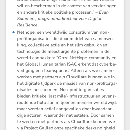
willen beschermen in de context van verkie­zingen
en andere kritieke politieke processen.” –
Evan
Summers, program­ma­di­rec­teur voor Digital
Resilience
Nethope
, een wereld­wijd consor­tium van non-
profit­or­ga­ni­sa­ties die door middel van samen­wer­
king, collec­tieve actie en het slim gebruik van
techno­logie de meest urgente problemen in de
wereld aanpakken: “Onze NetHope-commu­nity en
het Global Humani­ta­rian ISAC erkent dat cyber­be­
vei­li­ging een teamsport is. Alleen als we samen­
werken met partners als Cloud­flare kunnen we in
het digitale tijdperk de missies van non-profit­or­ga­
ni­sa­ties beschermen. Non-profit­or­ga­ni­sa­ties
bieden kritieke ‘last mile’-infrastructuur en levens­
red­dende hulp aan miljoenen mensen wereld­wijd,
maar worden actief aange­vallen door kwaad­aar­
dige actoren, waaronder natie­staten. Door samen
te werken met partners als Cloud­flare kunnen we
via Project Galileo onze speci­fieke deskun­dig­heid