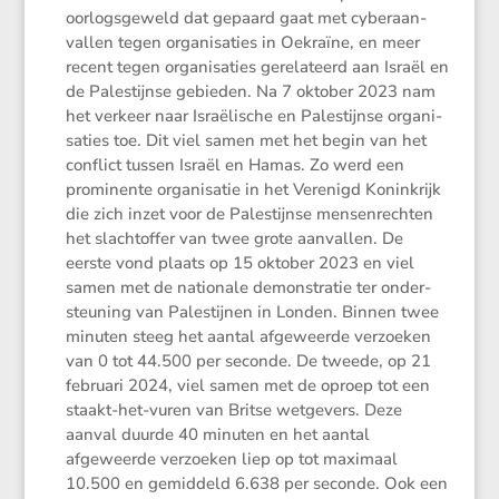
oorlogs­ge­weld dat gepaard gaat met cyber­aan­
vallen tegen organi­sa­ties in Oekraïne, en meer
recent tegen organi­sa­ties gerela­teerd aan Israël en
de Pales­tijnse gebieden. Na 7 oktober 2023 nam
het verkeer naar Israë­li­sche en Pales­tijnse organi­
sa­ties toe. Dit viel samen met het begin van het
conflict tussen Israël en Hamas. Zo werd een
promi­nente organi­satie in het Verenigd Konink­rijk
die zich inzet voor de Pales­tijnse mensen­rechten
het slacht­offer van twee grote aanvallen. De
eerste vond plaats op 15 oktober 2023 en viel
samen met de natio­nale demon­stratie ter onder­
steu­ning van Pales­tijnen in Londen. Binnen twee
minuten steeg het aantal afgeweerde verzoeken
van 0 tot 44.500 per seconde. De tweede, op 21
februari 2024, viel samen met de oproep tot een
staakt-het-vuren van Britse wetge­vers. Deze
aanval duurde 40 minuten en het aantal
afgeweerde verzoeken liep op tot maximaal
10.500 en gemid­deld 6.638 per seconde. Ook een