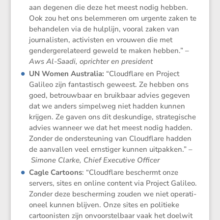
aan degenen die deze het meest nodig hebben.
Ook zou het ons belem­meren om urgente zaken te
behan­delen via de hulplijn, vooral zaken van
journa­listen, activisten en vrouwen die met
gender­ge­re­la­teerd geweld te maken hebben.” –
Aws Al-Saadi, oprichter en president
UN Women Australia
:
“Cloud­flare en Project
Galileo zijn fantas­tisch geweest. Ze hebben ons
goed, betrouw­baar en bruik­baar advies gegeven
dat we anders simpelweg niet hadden kunnen
krijgen. Ze gaven ons dit deskun­dige, strate­gi­sche
advies wanneer we dat het meest nodig hadden.
Zonder de onder­steu­ning van Cloud­flare hadden
de aanvallen veel ernstiger kunnen uitpakken.” –
Simone Clarke, Chief Execu­tive Officer
Cagle Cartoons
: “Cloud­flare beschermt onze
servers, sites en online content via Project Galileo.
Zonder deze bescher­ming zouden we niet opera­ti­
o­neel kunnen blijven. Onze sites en politieke
cartoo­nisten zijn onvoor­stel­baar vaak het doelwit