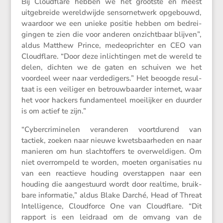
Bij Cloud­flare hebben we het grootste en meest
uitge­breide wereld­wijde sensor­net­werk opgebouwd,
waardoor we een unieke positie hebben om bedrei­
gingen te zien die voor anderen onzicht­baar blijven”,
aldus Matthew Prince, medeop­richter en CEO van
Cloud­flare. “Door deze inlich­tingen met de wereld te
delen, dichten we de gaten en schuiven we het
voordeel weer naar verde­di­gers.” Het beoogde resul­
taat is een veiliger en betrouw­baarder internet, waar
het voor hackers funda­men­teel moeilijker en duurder
is om actief te zijn.”
“Cyber­cri­mi­nelen veran­deren voort­du­rend van
tactiek, zoeken naar nieuwe kwets­baar­heden en naar
manieren om hun slacht­of­fers te overwel­digen. Om
niet overrom­peld te worden, moeten organi­sa­ties nu
van een reactieve houding overstappen naar een
houding die aange­stuurd wordt door realtime, bruik­
bare infor­matie,” aldus Blake Darché, Head of Threat
Intel­li­gence, Cloud­force One van Cloud­flare. “Dit
rapport is een leidraad om de omvang van de