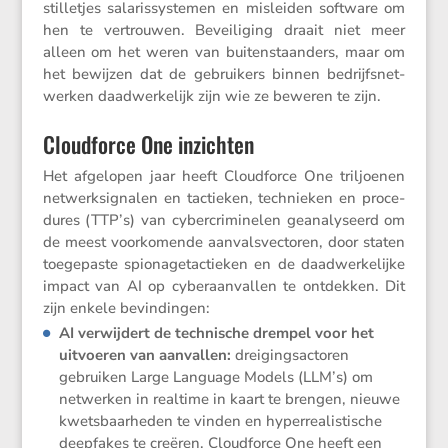
stille­tjes salaris­sys­temen en misleiden software om
hen te vertrouwen. Bevei­li­ging draait niet meer
alleen om het weren van buiten­staan­ders, maar om
het bewijzen dat de gebrui­kers binnen bedrijfs­net­
werken daadwer­ke­lijk zijn wie ze beweren te zijn.
Cloudforce One inzichten
Het afgelopen jaar heeft Cloud­force One triljoenen
netwerk­sig­nalen en tactieken, technieken en proce­
dures (TTP’s) van cyber­cri­mi­nelen geana­ly­seerd om
de meest voorko­mende aanvals­vec­toren, door staten
toege­paste spiona­ge­t­ac­tieken en de daadwer­ke­lijke
impact van AI op cyber­aan­vallen te ontdekken. Dit
zijn enkele bevindingen:
AI verwij­dert de techni­sche drempel voor het
uitvoeren van aanvallen:
dreigings­ac­toren
gebruiken Large Language Models (LLM’s) om
netwerken in realtime in kaart te brengen, nieuwe
kwets­baar­heden te vinden en hyper­re­a­lis­ti­sche
deepfakes te creëren. Cloud­force One heeft een