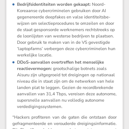
Bedrijfsi­den­ti­teiten worden gekaapt:
Noord-
Koreaanse cyber­cri­mi­nelen gebruiken door AI
gegene­reerde deepfakes en valse identi­teits­be­
wijzen om selec­tie­pro­ce­dures te omzeilen en door
de staat gespon­sorde werkne­mers recht­streeks op
de loonlijsten van westerse bedrijven te plaatsen.
Door gebruik te maken van in de VS geves­tigde
‘laptop­farms’ verbergen deze cyber­cri­mi­nelen hun
werke­lijke locatie.
DDoS-aanvallen overtreffen het mense­lijke
reactie­ver­mogen:
groot­scha­lige botnets zoals
Aisuru zijn uitge­groeid tot dreigingen op natio­naal
niveau die in staat zijn om de netwerken van hele
landen plat te leggen. Gezien de record­bre­kende
aanvallen van 31,4 Tbps, vereisen deze autonome,
super­snelle aanvallen nu volledig autonome
verdedigingssystemen.
“Hackers profi­teren van de gaten die ontstaan door
gefrag­men­teerde en verou­derde dreigings­in­for­matie.