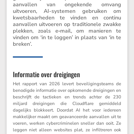
aanvallen van ongekende omvang
uitvoeren, AI-systemen gebruiken om
kwets­baar­heden te vinden en continu
aanvallen uitvoeren op tradi­ti­o­nele zwakke
plekken, zoals e‑mail, om manieren te
vinden om ‘in te loggen’ in plaats van ‘in te
breken’.
Informatie over dreigingen
Het rapport van 2026 levert bevei­li­gings­teams de
benodigde infor­matie over opkomende dreigingen en
beschrijft de tactieken en trends achter de 230
miljard dreigingen die Cloud­flare gemid­deld
dagelijks blokkeert. Doordat AI het voor iedereen
makke­lijker maakt om geavan­ceerde aanvallen uit te
voeren, werken cyber­cri­mi­nelen sneller dan ooit. Ze
leggen niet alleen websites plat, ze infil­treren ook