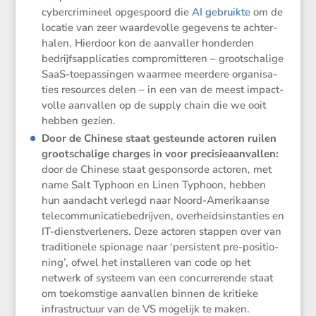
cyber­cri­mi­neel opgespoord die
AI gebruikte
om de
locatie van zeer waarde­volle gegevens te achter­
halen. Hierdoor kon de aanvaller honderden
bedrijfs­ap­pli­ca­ties compro­mit­teren – groot­scha­lige
SaaS-toepas­singen waarmee meerdere organi­sa­
ties resources delen – in een van de meest impact­
volle aanvallen op de supply chain die we ooit
hebben gezien.
Door de Chinese staat gesteunde actoren ruilen
groot­scha­lige charges in voor preci­sie­aan­vallen:
door de Chinese staat gespon­sorde actoren, met
name Salt Typhoon en Linen Typhoon, hebben
hun aandacht verlegd naar Noord-Ameri­kaanse
telecom­mu­ni­ca­tie­be­drijven, overheids­in­stan­ties en
IT-dienst­ver­le­ners. Deze actoren stappen over van
tradi­ti­o­nele spionage naar ‘persis­tent pre-positi­o­
ning’, ofwel het instal­leren van code op het
netwerk of systeem van een concur­re­rende staat
om toekom­stige aanvallen binnen de kritieke
infra­struc­tuur van de VS mogelijk te maken.