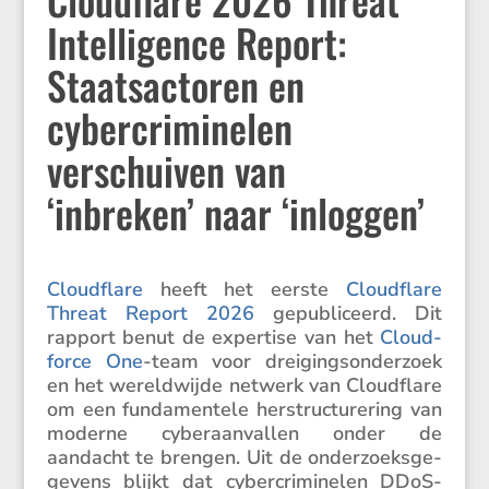
Intelligence Report:
Staatsactoren en
cybercriminelen
verschuiven van
‘inbreken’ naar ‘inloggen’
Cloud­flare
heeft het eerste
Cloud­flare
Threat Report 2026
gepubli­ceerd. Dit
rapport benut de exper­tise van het
Cloud­
force One
-team voor dreigings­on­der­zoek
en het wereld­wijde netwerk van Cloud­flare
om een funda­men­tele herstruc­tu­re­ring van
moderne cyber­aan­vallen onder de
aandacht te brengen. Uit de onder­zoeks­ge­
ge­vens blijkt dat cyber­cri­mi­nelen DDoS-