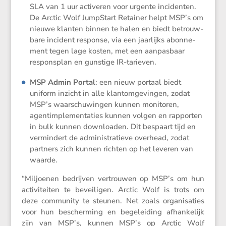
SLA van 1 uur activeren voor urgente incidenten.
De Arctic Wolf JumpStart Retainer helpt MSP’s om
nieuwe klanten binnen te halen en biedt betrouw­
bare incident response, via een jaarlijks abonne­
ment tegen lage kosten, met een aanpas­baar
respons­plan en gunstige IR-tarieven.
MSP Admin Portal
: een nieuw portaal biedt
uniform inzicht in alle klantom­ge­vingen, zodat
MSP’s waarschu­wingen kunnen monitoren,
agentim­ple­men­ta­ties kunnen volgen en rapporten
in bulk kunnen downlo­aden. Dit bespaart tijd en
vermin­dert de admini­stra­tieve overhead, zodat
partners zich kunnen richten op het leveren van
waarde.
“Miljoenen bedrijven vertrouwen op MSP’s om hun
activi­teiten te bevei­ligen. Arctic Wolf is trots om
deze commu­nity te steunen. Net zoals organi­sa­ties
voor hun bescher­ming en begelei­ding afhan­ke­lijk
zijn van MSP’s, kunnen MSP’s op Arctic Wolf