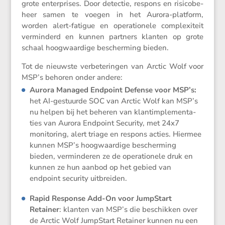
grote enter­prises. Door detectie, respons en risico­be­
heer samen te voegen in het Aurora-platform,
worden alert-fatigue en opera­ti­o­nele complexi­teit
vermin­derd en kunnen partners klanten op grote
schaal hoogwaar­dige bescher­ming bieden.
Tot de nieuwste verbe­te­ringen van Arctic Wolf voor
MSP’s behoren onder andere:
Aurora Managed Endpoint Defense voor MSP’s:
het AI-gestuurde SOC van Arctic Wolf kan MSP’s
nu helpen bij het beheren van klantim­ple­men­ta­
ties van Aurora Endpoint Security, met 24x7
monito­ring, alert triage en respons acties. Hiermee
kunnen MSP’s hoogwaar­dige bescher­ming
bieden, vermin­deren ze de opera­ti­o­nele druk en
kunnen ze hun aanbod op het gebied van
endpoint security uitbreiden.
Rapid Response Add-On voor JumpStart
Retainer
: klanten van MSP’s die beschikken over
de Arctic Wolf JumpStart Retainer kunnen nu een