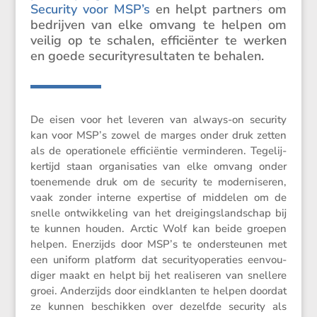
Security voor MSP’s
en helpt partners om
bedrijven van elke omvang te helpen om
veilig op te schalen, effici­ënter te werken
en goede securi­ty­re­sul­taten te behalen.
De eisen voor het leveren van always-on security
kan voor MSP’s zowel de marges onder druk zetten
als de opera­ti­o­nele effici­ëntie vermin­deren. Tegelij­
ker­tijd staan organi­sa­ties van elke omvang onder
toene­mende druk om de security te moder­ni­seren,
vaak zonder interne exper­tise of middelen om de
snelle ontwik­ke­ling van het dreigings­land­schap bij
te kunnen houden. Arctic Wolf kan beide groepen
helpen. Enerzijds door MSP’s te onder­steunen met
een uniform platform dat securi­ty­ope­ra­ties eenvou­
diger maakt en helpt bij het reali­seren van snellere
groei. Ander­zijds door eindklanten te helpen doordat
ze kunnen beschikken over dezelfde security als