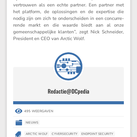
vertrouwen als een echte partner. Een partner met
het platform, de oplos­singen en de exper­tise die
nodig zijn om zich te onder­scheiden in een concur­re­
rende markt en die waarde biedt aan al onze
gemeen­schap­pe­lijke klanten”, zegt Nick Schneider,
Presi­dent en CEO van Arctic Wolf.
Redactie@DCpedia

495 WEERGAVEN

NIEUWS

ARCTIC WOLF
CYVERSECURITY
ENDPOINT SECURITY