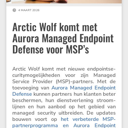

4 MAART 2026
Arctic Wolf komt met
Aurora Managed Endpoint
Defense voor MSP’s
Arctic Wolf komt met nieuwe endpoint­se­
cu­ri­ty­mo­ge­lijk­heden voor zijn Managed
Service Provider (MSP)-partners. Met de
toevoe­ging van
Aurora Managed Endpoint
Defense
kunnen partners hun klanten beter
beschermen, hun dienst­ver­le­ning stroom­
lijnen en hun aanbod op het gebied van
managed security uitbreiden. De updates
bouwen voort op
het verbe­terde MSP-
partner­pro­gramma en Aurora Endpoint