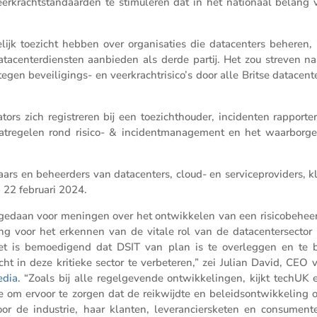
r­kracht­stan­daarden te stimu­leren dat in het natio­naal belang v
ijk toezicht hebben over organi­sa­ties die datacen­ters beheren, 
tacen­ter­dien­sten aanbieden als derde partij. Het zou streven na
egen bevei­li­gings- en veerkrachtrisico’s door alle Britse datacen­te
tors zich registreren bij een toezicht­houder, incidenten rappor­te
atregelen rond risico- & incident­ma­na­ge­ment en het waarborg
s en beheer­ders van datacen­ters, cloud- en servi­ce­pro­vi­ders, k
p 22 februari 2024.
 gedaan voor meningen over het ontwik­kelen van een risico­be­heer
ing voor het erkennen van de vitale rol van de datacen­ter­sector 
et is bemoe­di­gend dat DSIT van plan is te overleggen en te b
t in deze kritieke sector te verbe­teren,” zei Julian David, CEO 
edia
. “Zoals bij alle regel­ge­vende ontwik­ke­lingen, kijkt techUK 
e om ervoor te zorgen dat de reikwijdte en beleids­ont­wik­ke­ling 
or de industrie, haar klanten, leveran­ciers­keten en consu­ment