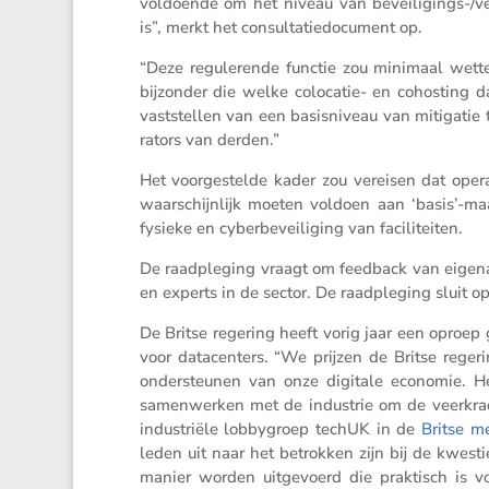
voldoende om het niveau van bevei­li­gings-/vee
is”, merkt het consul­ta­tie­do­cu­ment op.
“Deze regule­rende functie zou minimaal wette­l
bijzonder die welke colocatie- en cohos­ting da
vaststellen van een basis­ni­veau van mitigatie t
ra­tors van derden.”
Het voorge­stelde kader zou vereisen dat opera­
waarschijn­lijk moeten voldoen aan ‘basis’-ma
fysieke en cyber­be­vei­li­ging van faciliteiten.
De raadple­ging vraagt om feedback van eigenaar
en experts in de sector. De raadple­ging sluit o
De Britse regering heeft vorig jaar een oproep
voor datacen­ters. “We prijzen de Britse reger
onder­steunen van onze digitale economie. H
samen­werken met de industrie om de veerkrach
industriële lobby­groep techUK in de
Britse m
leden uit naar het betrokken zijn bij de kwesti
manier worden uitge­voerd die praktisch is vo