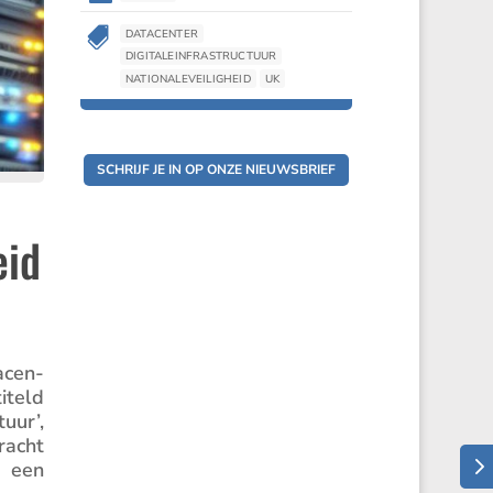

DATACENTER
DIGITALEINFRASTRUCTUUR
NATIONALEVEILIGHEID
UK
SCHRIJF JE IN OP ONZE NIEUWSBRIEF
eid
acen­
iteld
uur’,
racht
n een