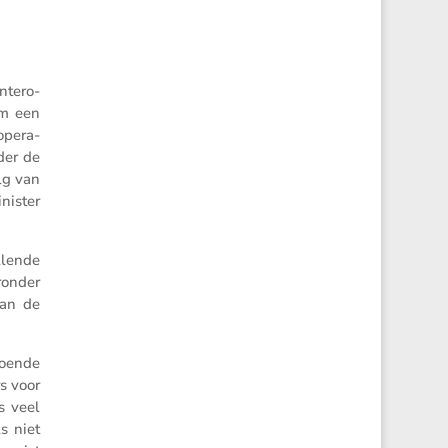
ter­o­
om een
 opera­
der de
olg van
nister
­lende
ronder
van de
doende
rs voor
s veel
s niet