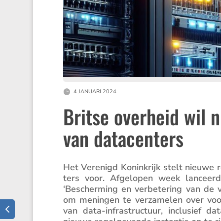
4 JANUARI 2024
Britse overheid wil 
van datacenters
Het Verenigd Konink­rijk stelt nieuwe r
ters voor. Afgelopen week lanceer
‘Bescher­ming en verbe­te­ring van de ve
om meningen te verza­melen over voorge
van data-infra­struc­tuur, inclu­sief