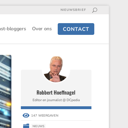
NIEUWSBRIEF
st-bloggers
Over ons
CONTACT
Robbert Hoeffnagel
Editor en journalist @ DCpedia

147 WEERGAVEN

NIEUWS