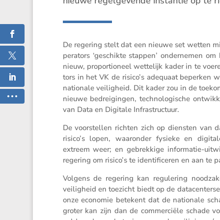
nieuwe regel­ge­vende instantie op te r
De regering stelt dat een nieuwe set wetten min
pe­ra­tors ‘geschikte stappen’ onder­nemen om
nieuw, propor­ti­o­neel wette­lijk kader in te vo
tors in het VK de risico’s adequaat beperken wa
natio­nale veilig­heid. Dit kader zou in de toek
nieuwe bedrei­gingen, techno­lo­gi­sche ontwik
van Data en Digitale Infrastructuur.
De voorstellen richten zich op diensten van d
risico’s lopen, waaronder fysieke en digitale b
extreem weer; en gebrek­kige infor­matie-uitw
regering om risico’s te identi­fi­ceren en aan te
Volgens de regering kan regule­ring noodza­ke­
veilig­heid en toezicht biedt op de datacen­ter­s
onze economie betekent dat de natio­nale schade
groter kan zijn dan de commer­ciële schade vo