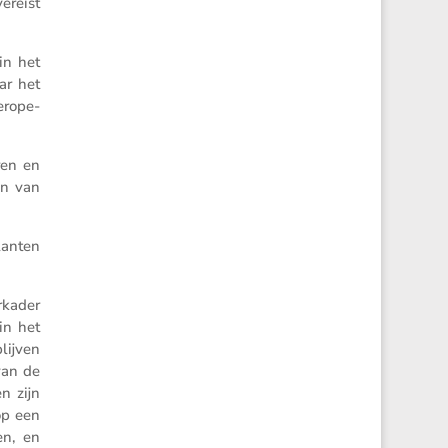
ereist
in het
ar het
r­o­pe­
ren en
en van
lanten
­kader
in het
lijven
van de
en zijn
op een
en, en