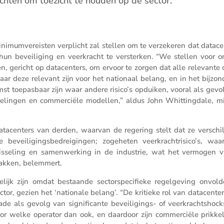
ichten om toezicht te houden op de sector.
imum­ver­eisten verplicht zal stellen om te verze­keren dat datacen­
 hun bevei­li­ging en veerkracht te versterken. “We stellen voor 
eren, gericht op datacen­ters, om ervoor te zorgen dat alle relevante
ar deze relevant zijn voor het natio­naal belang, en in het bijzon
omst toepas­baar zijn waar andere risico’s opduiken, vooral als gev
­ke­lingen en commer­ciële modellen,” aldus John Whitting­dale, mi
atacen­ters van derden, waarvan de regering stelt dat ze verschil
evei­li­gings­be­drei­gingen; zogeheten veerkracht­ri­si­co’s, waa
is­se­ling en samen­wer­king in de industrie, wat het vermogen 
 pakken, belemmert.
lijk zijn omdat bestaande sector­spe­ci­fieke regel­ge­ving onvol­
ector, gezien het ‘natio­nale belang’. “De kritieke rol van datacen­te
 als gevolg van signi­fi­cante bevei­li­gings- of veerkrachts­hock
or welke operator dan ook, en daardoor zijn commer­ciële prikkel