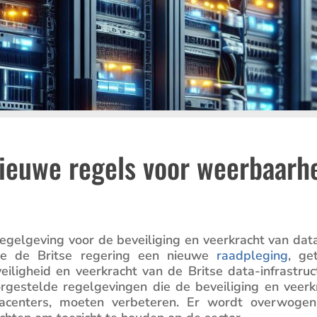
nieuwe regels voor weerbaarh
egel­ge­ving voor de bevei­li­ging en veerkracht van dat
de de Britse regering een nieuwe
raadple­ging
, get
ilig­heid en veerkracht van de Britse data-infra­struc­t
­stelde regel­ge­vingen die de bevei­li­ging en veerk
 datacen­ters, moeten verbe­teren. Er wordt overwoge