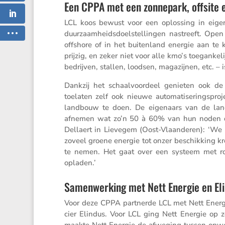
Een CPPA met een zonnepark, offsite en
LCL koos bewust voor een oplos­sing in eige
duurzaam­heids­doel­stel­lingen nastreeft. Op
offshore of in het buiten­land energie aan te
prijzig, en zeker niet voor alle kmo’s toegan­ke
bedrijven, stallen, loodsen, magazijnen, etc. – 
Dankzij het schaal­voor­deel genieten ook de 
toelaten zelf ook nieuwe automa­ti­se­rings­pro­
landbouw te doen. De eigenaars van de land
afnemen wat zo’n 50 à 60% van hun noden dek
Dellaert in Lievegem (Oost-Vlaan­deren): ‘W
zoveel groene energie tot onzer beschik­king k
te nemen. Het gaat over een systeem met ron
opladen.’
Samenwerking met Nett Energie en El
Voor deze CPPA partnerde LCL met Nett Energie, 
cier Elindus. Voor LCL ging Nett Energie op z
maakte Nett Energie de afweging tussen opwek­