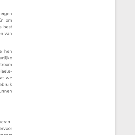
 eigen
 En om
s best
ken van
ie hen
r­lijke
stroom
Haele-
dat we
ebruik
kunnen
e­ran­
ervoor
enaars