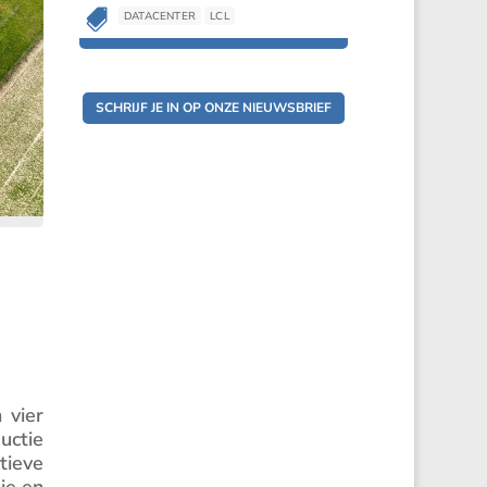

DATACENTER
LCL
SCHRIJF JE IN OP ONZE NIEUWSBRIEF
 vier
uctie
tieve
ie en