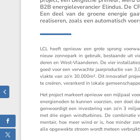
B2B energie­le­ve­ran­cier Elindus. De
Een deel van de groene energie gaat 
reali­seren, zoals een automa­tisch voe
LCL heeft opnieuw een grote sprong voorwaart
nieuw zonne­park in gebruik, bestaande uit vie
deren en West-Vlaan­deren. De vier instal­la­t
goed voor een verwachte jaarpro­ductie van 3
vlakte van zo’n 30.000m². Dit innova­tief proje
te creëren, veran­kerd in lokale gemeenschapp
Het project markeert opnieuw een mijlpaal voo
energie­noden te kunnen voorzien, een doel da
gen­woor­digt een inves­te­ring van zo’n 3 milj
met drie eigen windtur­bines. De combi­natie 
men­tair, hoe meer wind er is, hoe minder zon d
alle opgewekte stroom wordt meteen verbruikt