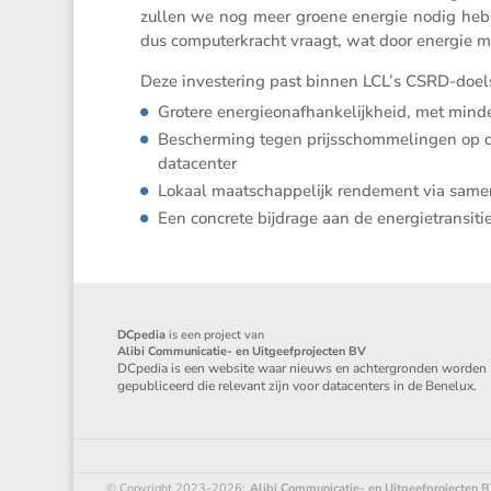
zullen we nog meer groene energie nodig hebb
dus compu­ter­kracht vraagt, wat door energie 
Deze inves­te­ring past binnen LCL’s CSRD-doels
Grotere energie­on­af­han­ke­lijk­heid, met min
Bescher­ming tegen prijs­schom­me­lingen op de
datacenter
Lokaal maatschap­pe­lijk rende­ment via sam
Een concrete bijdrage aan de energie­tran­sit
DCpedia
is een project van
Alibi Communicatie- en Uitgeefprojecten BV
DCpedia is een website waar nieuws en achtergronden worden
gepubliceerd die relevant zijn voor datacenters in de Benelux.
© Copyright 2023-2026:
Alibi Communicatie- en Uitgeefprojecten 