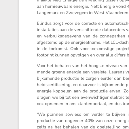
aan hernieuw­bare energie. Nett Energie vond 4
Lange­mark en Zwevegem in West-Vlaanderen
Elindus zorgt voor de correcte en automa­ti­s
instal­la­ties aan de verschil­lende datacen­te
en verbruiks­ge­ge­vens van de zonne­parken
afgestemd op de energie­af­name. Het LCL-dash
in de toekomst. Ook voor toekom­stige projec
footprint kunnen opvolgen en over alle cijfers 
Voor het behalen van het hoogste niveau van certi
mende groene energie een vereiste. Laurens v
bijko­mende productie te zorgen eerder dan be
heids­cer­ti­fi­ce­ring, en daarvoor is bijko­men
energie koppelen aan de productie ervan. Zo
dragen we bij tot een evenwich­tiger elektri­ci
ook opnemen in ons klanten­por­taal, en dus tra
‘We plannen sowieso om verder te blijven i
productie van ongeveer 40% van onze energie­n
zelfs na het behalen van de doelstel­ling om