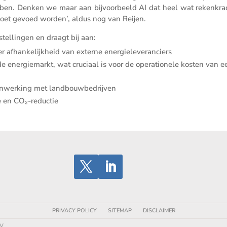
en. Denken we maar aan bijvoor­beeld AI dat heel wat reken­kra
moet gevoed worden’, aldus nog van Reijen.
tel­lingen en draagt bij aan:
der afhan­ke­lijk­heid van externe energieleveranciers
 energie­markt, wat cruciaal is voor de opera­ti­o­nele kosten van e
en­wer­king met landbouwbedrijven
ie en CO₂-reductie
PRIVACY POLICY
SITEMAP
DISCLAIMER
BV