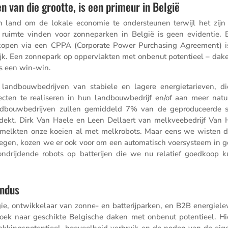
 van die grootte, is een primeur in België
n land om de lokale economie te onder­steunen terwijl het zijn
en ruimte vinden voor zonne­parken in België is geen evidentie.
 kopen via een CPPA (Corpo­rate Power Purcha­sing Agree­ment) i
­lijk. Een zonne­park op opper­vlakten met onbenut poten­tieel – da
is een win-win.
landbouw­be­drijven van stabiele en lagere energie­ta­rieven, d
jecten te reali­seren in hun landbouw­be­drijf en/​of aan meer natuu
bouw­be­drijven zullen gemid­deld 7% van de gepro­du­ceerde 
t. Dirk Van Haele en Leen Dellaert van melkvee­be­drijf Van 
e melkten onze koeien al met melkro­bots. Maar eens we wisten 
regen, kozen we er ook voor om een automa­tisch voersys­teem in g
drij­dende robots op batte­rijen die we nu relatief goedkoop 
indus
ontwik­ke­laar van zonne- en batte­rij­parken, en B2B energie­le­v
oek naar geschikte Belgi­sche daken met onbenut poten­tieel. Hi
kings­po­ten­tieel, hoeveel­heid verbruik en de noden van de eig