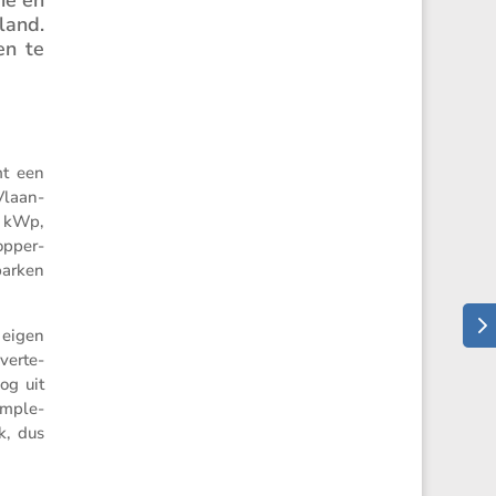
land.
en te
.
mt een
Vlaan­
0 kWp,
p­per­
parken
 eigen
verte­
og uit
omple­
k, dus