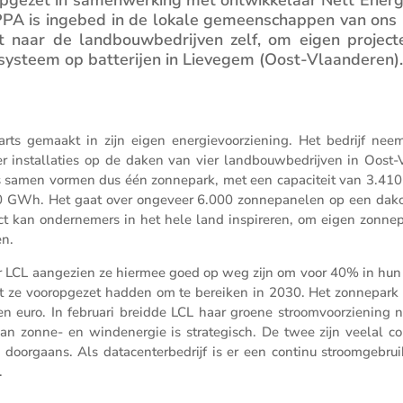
 CPPA is ingebed in de lokale gemeen­schappen van ons 
naar de landbouw­be­drijven zelf, om eigen project
rsys­teem op batte­rijen in Lievegem (Oost-Vlaan­deren)
s gemaakt in zijn eigen energie­voor­zie­ning. Het bedrijf nee
r instal­la­ties op de daken van vier landbouw­be­drijven in Oost-
ies samen vormen dus één zonne­park, met een capaci­teit van 3.41
,0 GWh. Het gaat over ongeveer 6.000 zonne­pa­nelen op een dako
ct kan onder­ne­mers in het hele land inspi­reren, om eigen zonne­
en.
r LCL aange­zien ze hiermee goed op weg zijn om voor 40% in hun
t ze voorop­gezet hadden om te bereiken in 2030. Het zonne­park 
oen euro. In februari breidde LCL haar groene stroom­voor­zie­ning n
van zonne- en windenergie is strate­gisch. De twee zijn veelal c
oorgaans. Als datacen­ter­be­drijf is er een continu stroom­ge­brui
.