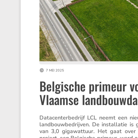
7 MEI 2025
Belgische primeur v
Vlaamse landbouwd
Datacen­ter­be­drijf LCL neemt een n
landbouw­be­drijven. De instal­latie i
van 3,0 gigawattuur. Het gaat over ee
project, een Belgi­sche primeur, werd 