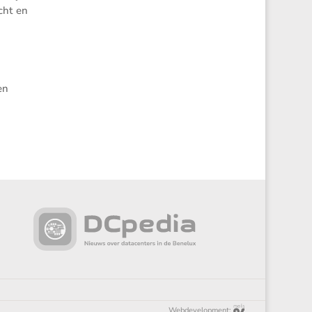
cht en
en
Webdevelopment: