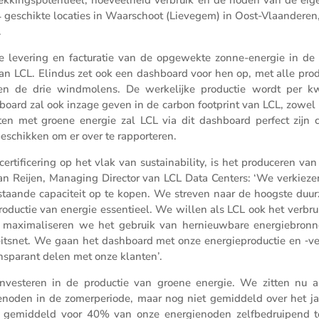
 geschikte locaties in Waarschoot (Lievegem) in Oost-Vlaan­deren,
.
che levering en factu­ratie van de opgewekte zonne-energie in de
rs van LCL. Elindus zet ook een dashboard voor hen op, met alle prod
 en de drie windmo­lens. De werke­lijke productie wordt per kw
board zal ook inzage geven in de carbon footprint van LCL, zowel 
ten met groene energie zal LCL via dit dashboard perfect zijn 
beschikken om er over te rapporteren.
­fi­ce­ring op het vlak van sustai­na­bi­lity, is het produ­ceren van
an Reijen, Managing Director van LCL Data Centers: ‘We verkieze
staande capaci­teit op te kopen. We streven naar de hoogste duu
de productie van energie essen­tieel. We willen als LCL ook het verbr
 maxima­li­seren we het gebruik van hernieuw­bare energie­bron
­teitsnet. We gaan het dashboard met onze energie­pro­ductie en ‑ve
ns­pa­rant delen met onze klanten’.
nves­teren in de productie van groene energie. We zitten nu 
oden in de zomer­pe­riode, maar nog niet gemid­deld over het ja
 gemid­deld voor 40% van onze energie­noden zelfbe­drui­pend te