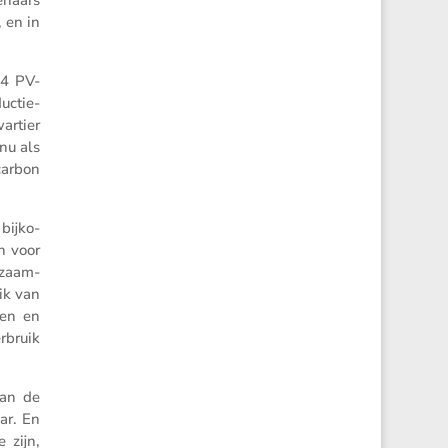
 en in
 4 PV-
uctie-
artier
nu als
carbon
 bijko­
n voor
rzaam­
uik van
nen en
rbruik
aan de
ar. En
 zijn,