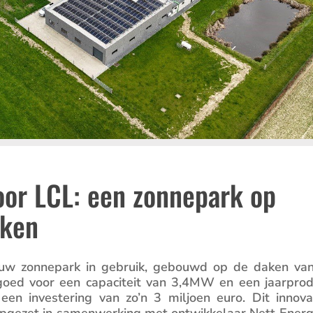
oor LCL: een zonnepark op
aken
ieuw zonne­park in gebruik, gebouwd op de daken van
s goed voor een capaci­teit van 3,4MW en een jaarpro­d
n inves­te­ring van zo’n 3 miljoen euro. Dit innova­
opgezet in samen­wer­king met ontwik­ke­laar Nett Energ