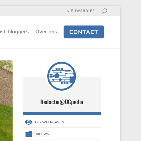
NIEUWSBRIEF
st-bloggers
Over ons
CONTACT
Redactie@DCpedia

175 WEERGAVEN

NIEUWS