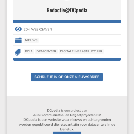
Redactie@DCpedia

204 WEERGAVEN

NIEUWS

BDIA
DATACENTER
DIGITALE INFRASTRUCTUUR
SCHRIJF JE IN OP ONZE NIEUWSBRIEF
DCpedia
is een project van
Alibi Communicatie- en Uitgeefprojecten BV
DCpedia is een website waar nieuws en achtergronden
worden gepubliceerd die relevant zijn voor datacenters in de
Benelux.