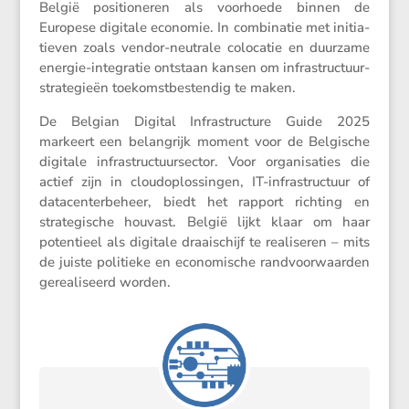
België positi­o­neren als voorhoede binnen de
Europese digitale economie. In combi­natie met initi­a­
tieven zoals vendor-neutrale colocatie en duurzame
energie-integratie ontstaan kansen om infra­struc­tuur­
stra­te­gieën toekomst­be­stendig te maken.
De Belgian Digital Infra­struc­ture Guide 2025
markeert een belang­rijk moment voor de Belgi­sche
digitale infra­struc­tuur­sector. Voor organi­sa­ties die
actief zijn in cloud­op­los­singen, IT-infra­struc­tuur of
datacen­ter­be­heer, biedt het rapport richting en
strate­gi­sche houvast. België lijkt klaar om haar
poten­tieel als digitale draai­schijf te reali­seren – mits
de juiste politieke en econo­mi­sche randvoor­waarden
gerea­li­seerd worden.