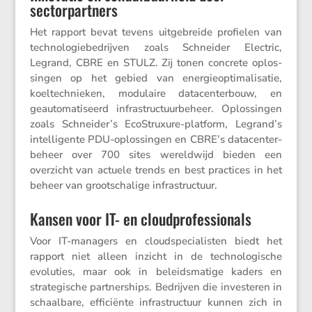
sectorpartners
Het rapport bevat tevens uitge­breide profielen van
techno­lo­gie­be­drijven zoals Schneider Electric,
Legrand, CBRE en STULZ. Zij tonen concrete oplos­
singen op het gebied van energie­op­ti­ma­li­satie,
koeltech­nieken, modulaire datacen­ter­bouw, en
geauto­ma­ti­seerd infra­struc­tuur­be­heer. Oplos­singen
zoals Schneider’s EcoStruxure-platform, Legrand’s
intel­li­gente PDU-oplos­singen en CBRE’s datacen­ter­
be­heer over 700 sites wereld­wijd bieden een
overzicht van actuele trends en best practices in het
beheer van groot­scha­lige infrastructuur.
Kansen voor IT- en cloudprofessionals
Voor IT-managers en cloud­spe­ci­a­listen biedt het
rapport niet alleen inzicht in de techno­lo­gi­sche
evolu­ties, maar ook in beleids­ma­tige kaders en
strate­gi­sche partner­ships. Bedrijven die inves­teren in
schaal­bare, effici­ënte infra­struc­tuur kunnen zich in