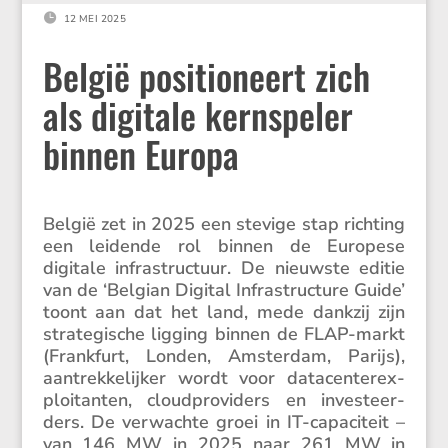

12 MEI 2025
België positioneert zich
als digitale kernspeler
binnen Europa
België zet in 2025 een stevige stap richting
een leidende rol binnen de Europese
digitale infra­struc­tuur. De nieuwste editie
van de ‘Belgian Digital Infra­struc­ture Guide’
toont aan dat het land, mede dankzij zijn
strate­gi­sche ligging binnen de FLAP-markt
(Frank­furt, Londen, Amsterdam, Parijs),
aantrek­ke­lijker wordt voor datacen­te­r­ex­
ploi­tanten, cloud­pro­vi­ders en inves­teer­
ders. De verwachte groei in IT-capaci­teit –
van 146 MW in 2025 naar 261 MW in