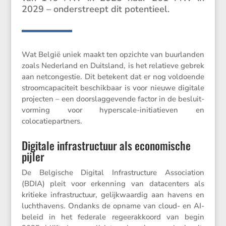
2029 – onder­streept dit potentieel.
Wat België uniek maakt ten opzichte van buurlanden
zoals Neder­land en Duits­land, is het relatieve gebrek
aan netcon­gestie. Dit betekent dat er nog voldoende
stroom­ca­pa­ci­teit beschik­baar is voor nieuwe digitale
projecten – een doorslag­ge­vende factor in de besluit­
vor­ming voor hypers­cale-initi­a­tieven en
colocatiepartners.
Digitale infrastructuur als economische
pijler
De Belgi­sche Digital Infra­struc­ture Associ­a­tion
(BDIA) pleit voor erken­ning van datacen­ters als
kritieke infra­struc­tuur, gelijk­waardig aan havens en
lucht­ha­vens. Ondanks de opname van cloud- en AI-
beleid in het federale regeer­ak­koord van begin