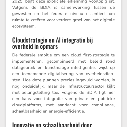
2025, blijft deze expli­ciete erken­ning voorlopig uit.
Volgens de BDIA is samen­wer­king tussen de
gewesten en het federale niveau essen­tieel om
ruimte te creëren voor verdere groei van het digitale
ecosysteem.
Cloudstrategie en AI integratie bij
overheid in opmars
De federale ambitie om een cloud first-strategie te
imple­men­teren, gecom­bi­neerd met beleid rond
datage­bruik en kunst­ma­tige intel­li­gentie, wijst op
een toene­mende digita­li­se­ring van overheids­dien­
sten. Hoe deze plannen precies ingevuld worden, is
nog ondui­de­lijk, maar de infra­struc­tuur­sector kijkt
met belang­stel­ling toe. Volgens de BDIA ligt hier
een kans voor integratie van private en publieke
cloud­plat­forms, met aandacht voor compli­ance,
schaal­baar­heid en energie-efficiëntie.
Innovatie en schaalbaarheid door