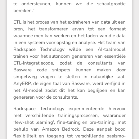
te onder­steunen, kunnen we die schaal­grootte
bereiken.”
ETL is het proces van het extra­heren van data uit een
bron, het trans­for­meren ervan tot een formaat
waarmee men kan werken en het laden van die data
in een systeem voor opslag en analyse. Het team van
Racks­pace Techno­logy wilde een AI-taalmodel
trainen voor het autonoom genereren van essen­tiële
ETL-integra­tie­code, zodat de consul­tants van
Basware code snippets kunnen maken door
simpelweg vragen te stellen in natuur­lijke taal.
AnyERP, de eigen taal van Basware, werd verfijnd in
het AI-model zodat dit het kan begrijpen en kan
genereren voor de consultants.
Racks­pace Techno­logy experi­men­teerde hiervoor
met verschil­lende trainings­pro­cessen, waaronder
‘few-shot learning’, fine-tuning en pre-training, met
behulp van Amazon Bedrock. Deze aanpak bood
flexi­bi­li­teit en toegang tot verschil­lende basis­mo­