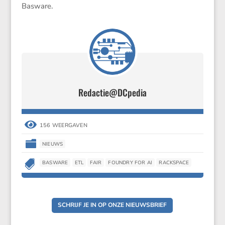
Basware.
Redactie@DCpedia

156 WEERGAVEN

NIEUWS

BASWARE
ETL
FAIR
FOUNDRY FOR AI
RACKSPACE
SCHRIJF JE IN OP ONZE NIEUWSBRIEF