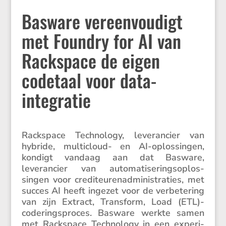
Basware vereenvoudigt
met Foundry for AI van
Rackspace de eigen
codetaal voor data-
integratie
Racks­pace Techno­logy, leveran­cier van
hybride, multi­cloud- en AI-oplos­singen,
kondigt vandaag aan dat Basware,
leveran­cier van automa­ti­se­rings­op­los­
singen voor credi­teu­ren­ad­mi­ni­stra­ties, met
succes AI heeft ingezet voor de verbe­te­ring
van zijn Extract, Trans­form, Load (ETL)-
coderingsproces. Basware werkte samen
met Racks­pace Techno­logy in een experi­