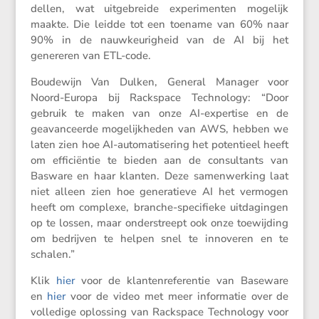
dellen, wat uitge­breide experi­menten mogelijk
maakte. Die leidde tot een toename van 60% naar
90% in de nauwkeu­rig­heid van de AI bij het
genereren van ETL-code.
Boude­wijn Van Dulken, General Manager voor
Noord-Europa bij Racks­pace Techno­logy: “Door
gebruik te maken van onze AI-exper­tise en de
geavan­ceerde mogelijk­heden van AWS, hebben we
laten zien hoe AI-automa­ti­se­ring het poten­tieel heeft
om effici­ëntie te bieden aan de consul­tants van
Basware en haar klanten. Deze samen­wer­king laat
niet alleen zien hoe genera­tieve AI het vermogen
heeft om complexe, branche-speci­fieke uitda­gingen
op te lossen, maar onder­streept ook onze toewij­ding
om bedrijven te helpen snel te innoveren en te
schalen.”
Klik
hier
voor de klanten­re­fe­rentie van Baseware
en
hier
voor de video met meer infor­matie over de
volle­dige oplos­sing van Racks­pace Techno­logy voor