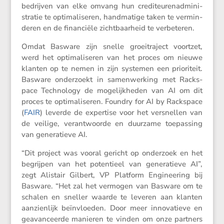
bedrijven van elke omvang hun credi­teu­ren­ad­mi­ni­
stratie te optima­li­seren, handma­tige taken te vermin­
deren en de finan­ciële zicht­baar­heid te verbeteren.
Omdat Basware zijn snelle groei­tra­ject voortzet,
werd het optima­li­seren van het proces om nieuwe
klanten op te nemen in zijn systemen een priori­teit.
Basware onder­zoekt in samen­wer­king met Racks­
pace Techno­logy de mogelijk­heden van AI om dit
proces te optima­li­seren. Foundry for AI by Racks­pace
(
FAIR
) leverde de exper­tise voor het versnellen van
de veilige, verant­woorde en duurzame toepas­sing
van genera­tieve AI.
“Dit project was vooral gericht op onder­zoek en het
begrijpen van het poten­tieel van genera­tieve AI”,
zegt Alistair Gilbert, VP Platform Enginee­ring bij
Basware. “Het zal het vermogen van Basware om te
schalen en sneller waarde te leveren aan klanten
aanzien­lijk beïnvloeden. Door meer innova­tieve en
geavan­ceerde manieren te vinden om onze partners