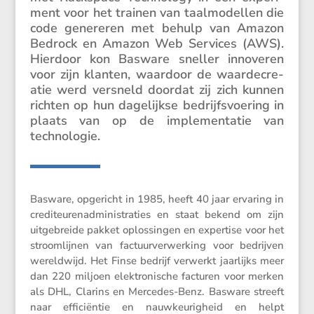
ment voor het trainen van taalmo­dellen die
code genereren met behulp van Amazon
Bedrock en Amazon Web Services (AWS).
Hierdoor kon Basware sneller innoveren
voor zijn klanten, waardoor de waarde­cre­
atie werd versneld doordat zij zich kunnen
richten op hun dagelijkse bedrijfs­voe­ring in
plaats van op de imple­men­tatie van
technologie.
Basware, opgericht in 1985, heeft 40 jaar ervaring in
credi­teu­ren­ad­mi­ni­stra­ties en staat bekend om zijn
uitge­breide pakket oplos­singen en exper­tise voor het
stroom­lijnen van factuur­ver­wer­king voor bedrijven
wereld­wijd. Het Finse bedrijf verwerkt jaarlijks meer
dan 220 miljoen elektro­ni­sche facturen voor merken
als DHL, Clarins en Mercedes-Benz. Basware streeft
naar effici­ëntie en nauwkeu­rig­heid en helpt