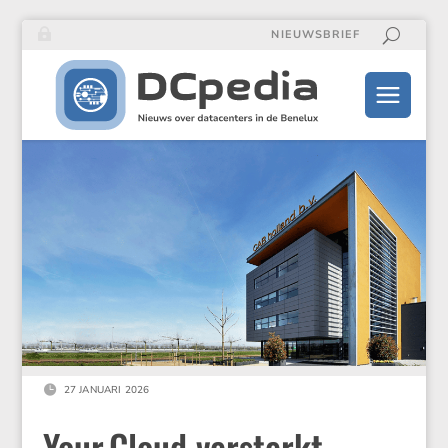
NIEUWSBRIEF

27 JANUARI 2026
Your​.Cloud versterkt