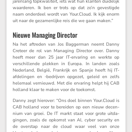
jaren­lang topkwa­li­teit, iets wat hun klanten duide­lijk
waarderen. Ik ben er trots op dat zo’n geves­tigde
naam onder­deel wordt van Your​.Cloud. Ik kijk enorm
uit naar de gezamen­lijke reis die we gaan maken.”
Nieuwe Managing Director
Na het aftreden van Jos Baggerman neemt Danny
Creteer de rol van Managing Director over. Danny
heeft meer dan 25 jaar IT-ervaring en werkte op
verschil­lende plekken in Europa. In landen zoals
Neder­land, België, Frank­rijk en Spanje heeft hij IT-
afdelingen en ‑bedrijven opgezet, geleid en zelfs
helemaal vernieuwd. Met die ervaring helpt hij CAB
holland klaar te maken voor de toekomst.
Danny zegt hierover: “Ons doel binnen Your​.Cloud is
CAB holland voor te bereiden op een nieuw decen­
nium van groei. De IT markt staat voor grote uitda­
gingen, zoals de opkomst van AI, cyber security en
de overstap naar de cloud waar veel van onze