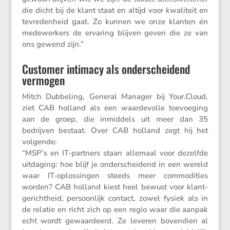
die dicht bij de klant staat en altijd voor kwali­teit en
tevre­den­heid gaat. Zo kunnen we onze klanten én
medewer­kers de ervaring blijven geven die ze van
ons gewend zijn.”
Customer intimacy als onderscheidend
vermogen
Mitch Dubbe­ling, General Manager bij Your​.Cloud,
ziet CAB holland als een waarde­volle toevoe­ging
aan de groep, die inmid­dels uit meer dan 35
bedrijven bestaat. Over CAB holland zegt hij het
volgende:
“MSP’s en IT-partners staan allemaal voor dezelfde
uitda­ging: hoe blijf je onder­schei­dend in een wereld
waar IT-oplos­singen steeds meer commo­di­ties
worden? CAB holland kiest heel bewust voor klant­
ge­richt­heid, persoon­lijk contact, zowel fysiek als in
de relatie en richt zich op een regio waar die aanpak
echt wordt gewaar­deerd. Ze leveren boven­dien al