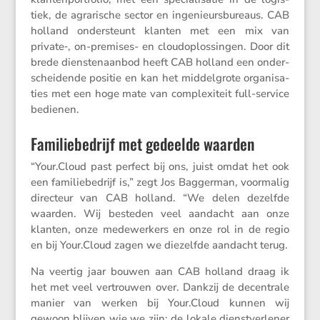
tiek, de agrari­sche sector en ingeni­eurs­bu­reaus. CAB
holland onder­steunt klanten met een mix van
private‑, on-premises- en cloud­op­los­singen. Door dit
brede diensten­aanbod heeft CAB holland een onder­
schei­dende positie en kan het middel­grote organi­sa­
ties met een hoge mate van complexi­teit full-service
bedienen.
Familiebedrijf met gedeelde waarden
“Your​.Cloud past perfect bij ons, juist omdat het ook
een familie­be­drijf is,” zegt Jos Baggerman, voormalig
direc­teur van CAB holland. “We delen dezelfde
waarden. Wij besteden veel aandacht aan onze
klanten, onze medewer­kers en onze rol in de regio
en bij Your​.Cloud zagen we diezelfde aandacht terug.
Na veertig jaar bouwen aan CAB holland draag ik
het met veel vertrouwen over. Dankzij de decen­trale
manier van werken bij Your​.Cloud kunnen wij
gewoon blijven wie we zijn: de lokale dienst­ver­lener