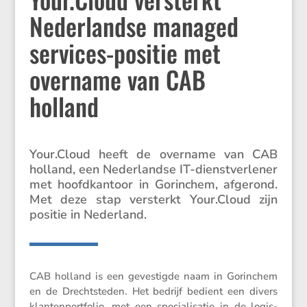
Nederlandse managed
services-positie met
overname van CAB
holland
Your​.Cloud heeft de overname van CAB
holland, een Neder­landse IT-dienst­ver­lener
met hoofd­kan­toor in Gorin­chem, afgerond.
Met deze stap versterkt Your​.Cloud zijn
positie in Nederland.
CAB holland is een geves­tigde naam in Gorin­chem
en de Drecht­steden. Het bedrijf bedient een divers
klanten­port­folio, met een speci­a­li­satie in de logis­