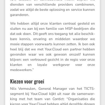
diensten van verschil­lende provi­ders combi­neren,
zodat we altijd de beste oplos­sing en service kunnen
garanderen.
We hebben altijd onze klanten centraal gesteld en
sluiten nu aan bij een familie van MSP-bedrijven die
dat ook doen. Dit geeft ons toegang tot alle beschik­
bare kennis, ervaring en middelen waardoor we
mooie stappen voorwaarts kunnen zetten. Ik ben ook
heel blij dat we met Your​.Cloud een partner hebben
gevonden waar we ook gewoon onszelf kunnen
blijven: een vertrouwd gezicht in de regio voor onze
klanten en loyale werkgever voor onze
medewerkers.”
Kiezen voor groei
Nils Vermeulen, General Manager van het TICTS-
segment bij Your​.Cloud kijkt uit naar de samen­wer­
king met het team van Contict: “Organi­sa­ties die
kiezen voor Your​.Cloud hebben altijd dezelfde dingen