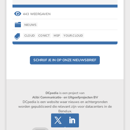

443 WEERGAVEN

NIEUWS

CLOUD
CONICT
MSP
YOUR.CLOUD
SCHRIJF JE IN OP ONZE NIEUWSBRIEF
DCpedia
is een project van
Alibi Communicatie- en Uitgeefprojecten BV
DCpedia is een website waar nieuws en achtergronden
worden gepubliceerd die relevant zijn voor datacenters in de
Benelux.