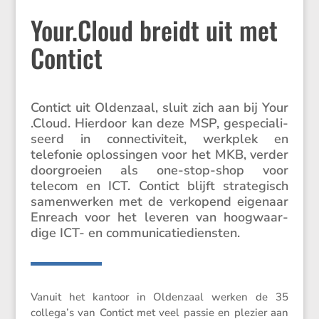
Your​.Cloud breidt uit met
Contict
Contict uit Olden­zaal, sluit zich aan bij Your​
.Cloud. Hierdoor kan deze MSP, gespe­ci­a­li­
seerd in connec­ti­vi­teit, werkplek en
telefonie oplos­singen voor het MKB, verder
doorgroeien als one-stop-shop voor
telecom en ICT. Contict blijft strate­gisch
samen­werken met de verko­pend eigenaar
Enreach voor het leveren van hoogwaar­
dige ICT- en communicatiediensten.
Vanuit het kantoor in Olden­zaal werken de 35
collega’s van Contict met veel passie en plezier aan