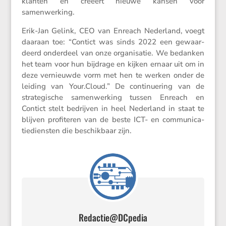
klanten en creëert nieuwe kansen voor
samenwerking.
Erik-Jan Gelink, CEO van Enreach Neder­land, voegt
daaraan toe: “Contict was sinds 2022 een gewaar­
deerd onder­deel van onze organi­satie. We bedanken
het team voor hun bijdrage en kijken ernaar uit om in
deze vernieuwde vorm met hen te werken onder de
leiding van Your​.Cloud.” De conti­nu­e­ring van de
strate­gi­sche samen­wer­king tussen Enreach en
Contict stelt bedrijven in heel Neder­land in staat te
blijven profi­teren van de beste ICT- en commu­ni­ca­
tie­dien­sten die beschik­baar zijn.
Redactie@DCpedia