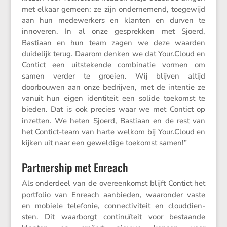
met elkaar gemeen: ze zijn onder­ne­mend, toege­wijd
aan hun medewer­kers en klanten en durven te
innoveren. In al onze gesprekken met Sjoerd,
Bastiaan en hun team zagen we deze waarden
duide­lijk terug. Daarom denken we dat Your​.Cloud en
Contict een uitste­kende combi­natie vormen om
samen verder te groeien. Wij blijven altijd
doorbouwen aan onze bedrijven, met de intentie ze
vanuit hun eigen identi­teit een solide toekomst te
bieden. Dat is ook precies waar we met Contict op
inzetten. We heten Sjoerd, Bastiaan en de rest van
het Contict-team van harte welkom bij Your​.Cloud en
kijken uit naar een gewel­dige toekomst samen!”
Partnership met Enreach
Als onder­deel van de overeen­komst blijft Contict het
portfolio van Enreach aanbieden, waaronder vaste
en mobiele telefonie, connec­ti­vi­teit en cloud­dien­
sten. Dit waarborgt conti­nu­ï­teit voor bestaande