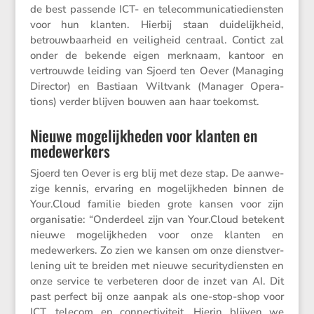
de best passende ICT- en telecom­mu­ni­ca­tie­dien­sten
voor hun klanten. Hierbij staan duide­lijk­heid,
betrouw­baar­heid en veilig­heid centraal. Contict zal
onder de bekende eigen merknaam, kantoor en
vertrouwde leiding van Sjoerd ten Oever (Managing
Director) en Bastiaan Wiltvank (Manager Opera­
tions) verder blijven bouwen aan haar toekomst.
Nieuwe mogelijkheden voor klanten en
medewerkers
Sjoerd ten Oever is erg blij met deze stap. De aanwe­
zige kennis, ervaring en mogelijk­heden binnen de
Your​.Cloud familie bieden grote kansen voor zijn
organi­satie: “Onder­deel zijn van Your​.Cloud betekent
nieuwe mogelijk­heden voor onze klanten en
medewer­kers. Zo zien we kansen om onze dienst­ver­
le­ning uit te breiden met nieuwe securi­ty­dien­sten en
onze service te verbe­teren door de inzet van AI. Dit
past perfect bij onze aanpak als one-stop-shop voor
ICT, telecom en connec­ti­vi­teit. Hierin blijven we