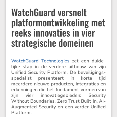
WatchGuard versnelt
platformontwikkeling met
reeks innovaties in vier
strategische domeinen
Watch­Guard Techno­lo­gies
zet een duide­
lijke stap in de verdere uitbouw van zijn
Unified Security Platform. De bevei­li­gings­
spe­ci­a­list presen­teert in korte tijd
meerdere nieuwe producten, integra­ties en
erken­ningen die het funda­ment vormen van
zijn vier innova­tie­ge­bieden: Security
Without Bounda­ries, Zero Trust Built In, AI-
Augmented Security en een verder Unified
Platform.