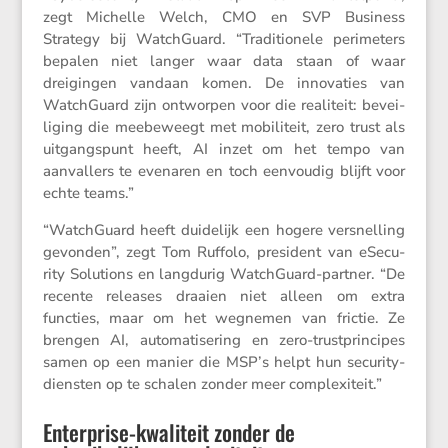
zegt Michelle Welch, CMO en SVP Business
Strategy bij Watch­Guard. “Tradi­ti­o­nele perime­ters
bepalen niet langer waar data staan of waar
dreigingen vandaan komen. De innova­ties van
Watch­Guard zijn ontworpen voor die reali­teit: bevei­
li­ging die meebe­weegt met mobili­teit, zero trust als
uitgangs­punt heeft, AI inzet om het tempo van
aanval­lers te evenaren en toch eenvoudig blijft voor
echte teams.”
“Watch­Guard heeft duide­lijk een hogere versnel­ling
gevonden”, zegt Tom Ruffolo, presi­dent van eSecu­
rity Solutions en langdurig Watch­Guard-partner. “De
recente releases draaien niet alleen om extra
functies, maar om het wegnemen van frictie. Ze
brengen AI, automa­ti­se­ring en zero-trust­prin­cipes
samen op een manier die MSP’s helpt hun securi­ty­
dien­sten op te schalen zonder meer complexiteit.”
Enterprise-kwaliteit zonder de