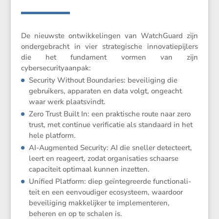
De nieuwste ontwik­ke­lingen van Watch­Guard zijn
onder­ge­bracht in vier strate­gi­sche innova­tie­pij­lers
die het funda­ment vormen van zijn
cybersecurityaanpak:
Security Without Bounda­ries: bevei­li­ging die
gebrui­kers, apparaten en data volgt, ongeacht
waar werk plaatsvindt.
Zero Trust Built In: een prakti­sche route naar zero
trust, met continue verifi­catie als standaard in het
hele platform.
AI-Augmented Security:
AI die sneller detec­teert,
leert en reageert, zodat organi­sa­ties schaarse
capaci­teit optimaal kunnen inzetten.
Unified Platform: diep geïnte­greerde functi­o­na­li­
teit en een eenvou­diger ecosys­teem, waardoor
bevei­li­ging makke­lijker te imple­men­teren,
beheren en op te schalen is.