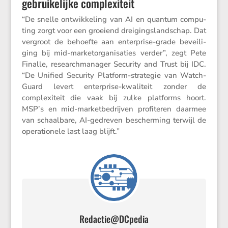
gebruikelijke complexiteit
“De snelle ontwik­ke­ling van AI en quantum compu­
ting zorgt voor een groeiend dreigings­land­schap. Dat
vergroot de behoefte aan enter­prise-grade bevei­li­
ging bij mid-market­or­ga­ni­sa­ties verder”, zegt Pete
Finalle, research­ma­nager Security and Trust bij IDC.
“De Unified Security Platform-strategie van Watch­
Guard levert enter­prise-kwali­teit zonder de
complexi­teit die vaak bij zulke platforms hoort.
MSP’s en mid-market­be­drijven profi­teren daarmee
van schaal­bare, AI-gedreven bescher­ming terwijl de
opera­ti­o­nele last laag blijft.”
Redactie@DCpedia