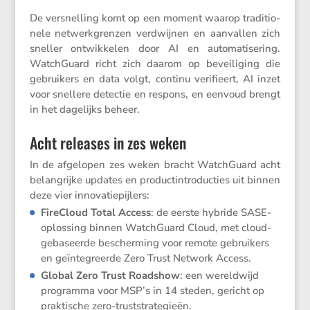
De versnel­ling komt op een moment waarop tradi­ti­o­
nele netwerk­grenzen verdwijnen en aanvallen zich
sneller ontwik­kelen door AI en automa­ti­se­ring.
Watch­Guard richt zich daarom op bevei­li­ging die
gebrui­kers en data volgt, continu verifi­eert, AI inzet
voor snellere detectie en respons, en eenvoud brengt
in het dagelijks beheer.
Acht releases in zes weken
In de afgelopen zes weken bracht Watch­Guard acht
belang­rijke updates en product­in­tro­duc­ties uit binnen
deze vier innovatiepijlers:
FireCloud Total Access
: de eerste hybride SASE-
oplos­sing binnen Watch­Guard Cloud, met cloud­
ge­ba­seerde bescher­ming voor remote gebrui­kers
en geïnte­greerde Zero Trust Network Access.
Global Zero Trust Roadshow
: een wereld­wijd
programma voor MSP’s in 14 steden, gericht op
prakti­sche zero-truststrategieën.