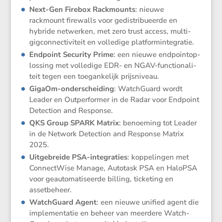
Next-Gen Firebox Rackmounts
: nieuwe
rackmount firewalls voor gedis­tri­bu­eerde en
hybride netwerken, met zero trust access, multi-
gigcon­nec­ti­vi­teit en volle­dige platformintegratie.
Endpoint Security Prime
: een nieuwe endpoint­op­
los­sing met volle­dige EDR- en NGAV-functi­o­na­li­
teit tegen een toegan­ke­lijk prijsniveau.
GigaOm-onder­schei­ding
: Watch­Guard wordt
Leader en Outper­former in de Radar voor Endpoint
Detec­tion and Response.
QKS Group SPARK Matrix
: benoe­ming tot Leader
in de Network Detec­tion and Response Matrix
2025.
Uitge­breide PSA-integra­ties
: koppe­lingen met
Connect­Wise Manage, Autotask PSA en HaloPSA
voor geauto­ma­ti­seerde billing, ticke­ting en
assetbeheer.
Watch­Guard Agent
: een nieuwe unified agent die
imple­men­tatie en beheer van meerdere Watch­