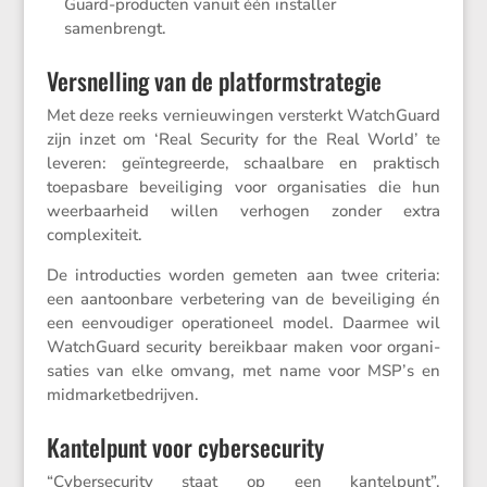
Guard-producten vanuit één installer
samenbrengt.
Versnelling van de platformstrategie
Met deze reeks vernieu­wingen versterkt Watch­Guard
zijn inzet om ‘Real Security for the Real World’ te
leveren: geïnte­greerde, schaal­bare en praktisch
toepas­bare bevei­li­ging voor organi­sa­ties die hun
weerbaar­heid willen verhogen zonder extra
complexiteit.
De intro­duc­ties worden gemeten aan twee criteria:
een aantoon­bare verbe­te­ring van de bevei­li­ging én
een eenvou­diger opera­ti­o­neel model. Daarmee wil
Watch­Guard security bereik­baar maken voor organi­
sa­ties van elke omvang, met name voor MSP’s en
midmarketbedrijven.
Kantelpunt voor cybersecurity
“Cyber­se­cu­rity staat op een kantel­punt”,