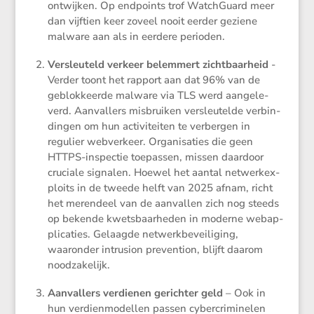
ontwijken. Op endpoints trof Watch­Guard meer
dan vijftien keer zoveel nooit eerder geziene
malware aan als in eerdere perioden.
Versleu­teld verkeer belem­mert zicht­baar­heid
-
Verder toont het rapport aan dat 96% van de
geblok­keerde malware via TLS werd aange­le­
verd. Aanval­lers misbruiken versleu­telde verbin­
dingen om hun activi­teiten te verbergen in
regulier webver­keer. Organi­sa­ties die geen
HTTPS-inspectie toepassen, missen daardoor
cruciale signalen. Hoewel het aantal netwerk­ex­
ploits in de tweede helft van 2025 afnam, richt
het meren­deel van de aanvallen zich nog steeds
op bekende kwets­baar­heden in moderne webap­
pli­ca­ties. Gelaagde netwerk­be­vei­li­ging,
waaronder intrusion preven­tion, blijft daarom
noodzakelijk.
Aanval­lers verdienen gerichter geld
– Ook in
hun verdien­mo­dellen passen cyber­cri­mi­nelen