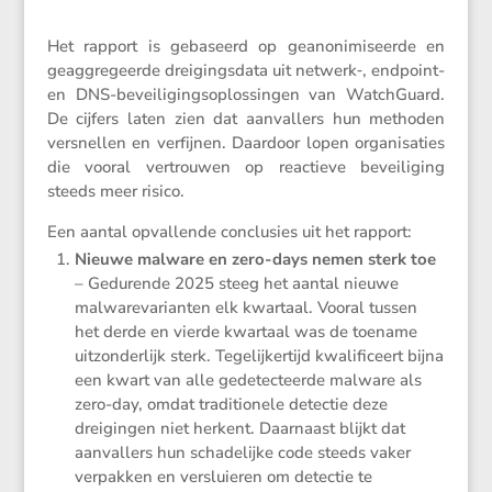
Het rapport is gebaseerd op geano­ni­mi­seerde en
geaggre­geerde dreigings­data uit netwerk‑, endpoint-
en DNS-bevei­li­gings­op­los­singen van Watch­Guard.
De cijfers laten zien dat aanval­lers hun methoden
versnellen en verfijnen. Daardoor lopen organi­sa­ties
die vooral vertrouwen op reactieve bevei­li­ging
steeds meer risico.
Een aantal opval­lende conclu­sies uit het rapport:
Nieuwe malware en zero-days nemen sterk toe
– Gedurende 2025 steeg het aantal nieuwe
malwa­re­va­ri­anten elk kwartaal. Vooral tussen
het derde en vierde kwartaal was de toename
uitzon­der­lijk sterk. Tegelij­ker­tijd kwali­fi­ceert bijna
een kwart van alle gedetec­teerde malware als
zero-day, omdat tradi­ti­o­nele detectie deze
dreigingen niet herkent. Daarnaast blijkt dat
aanval­lers hun schade­lijke code steeds vaker
verpakken en verslui­eren om detectie te