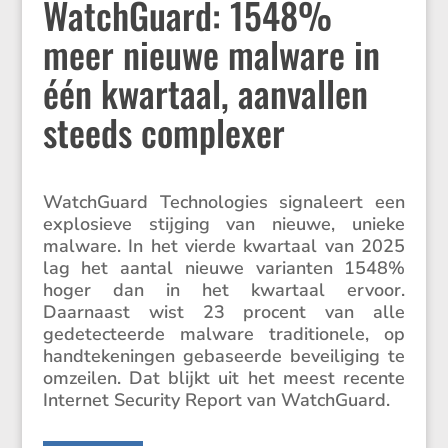
WatchGuard: 1548%
meer nieuwe malware in
één kwartaal, aanvallen
steeds complexer
Watch­Guard Techno­lo­gies signa­leert een
explo­sieve stijging van nieuwe, unieke
malware. In het vierde kwartaal van 2025
lag het aantal nieuwe varianten 1548%
hoger dan in het kwartaal ervoor.
Daarnaast wist 23 procent van alle
gedetec­teerde malware tradi­ti­o­nele, op
handte­ke­ningen gebaseerde bevei­li­ging te
omzeilen. Dat blijkt uit het meest recente
Internet Security Report van WatchGuard.