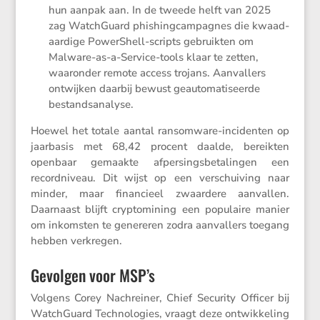
hun aanpak aan. In de tweede helft van 2025
zag Watch­Guard phishing­cam­pagnes die kwaad­
aar­dige PowerS­hell-scripts gebruikten om
Malware-as-a-Service-tools klaar te zetten,
waaronder remote access trojans. Aanval­lers
ontwijken daarbij bewust geauto­ma­ti­seerde
bestandsanalyse.
Hoewel het totale aantal ransom­ware-incidenten op
jaarbasis met 68,42 procent daalde, bereikten
openbaar gemaakte afper­sings­be­ta­lingen een
record­ni­veau. Dit wijst op een verschui­ving naar
minder, maar finan­cieel zwaar­dere aanvallen.
Daarnaast blijft crypto­mi­ning een populaire manier
om inkom­sten te genereren zodra aanval­lers toegang
hebben verkregen.
Gevolgen voor MSP’s
Volgens Corey Nachreiner, Chief Security Officer bij
Watch­Guard Techno­lo­gies, vraagt deze ontwik­ke­ling