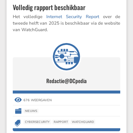
Volledig rapport beschikbaar
Het volle­dige
Internet Security Report
over de
tweede helft van 2025 is beschik­baar via de website
van WatchGuard.
Redactie@DCpedia

676 WEERGAVEN

NIEUWS

CYBERSECURITY
RAPPORT
WATCHGUARD