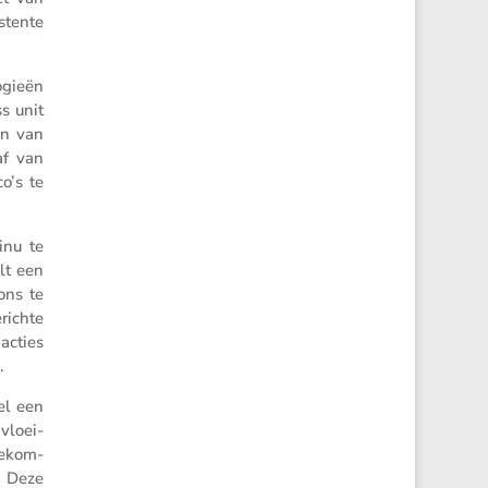
­tente
o­gieën
ss unit
en van
af van
o’s te
inu te
lt een
ons te
richte
acties
.
el een
vloei­
oekom­
. Deze