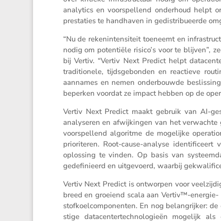
analy­tics en voorspel­lend onder­houd helpt o
presta­ties te handhaven in gedis­tri­bu­eerde o
“Nu de reken­in­ten­si­teit toeneemt en infra­struc
nodig om poten­tiële risico’s voor te blijven”, z
bij Vertiv. “Vertiv Next Predict helpt datacen
tradi­ti­o­nele, tijds­ge­bonden en reactieve r
aannames en nemen onder­bouwde beslis­singen
beperken voordat ze impact hebben op de opera
Vertiv Next Predict maakt gebruik van AI-gestu
analy­seren en afwij­kingen van het verwachte g
voorspel­lend algoritme de mogelijke opera­ti­
priori­teren. Root-cause-analyse identi­fi­ceer
oplos­sing te vinden. Op basis van systeem­dat
gedefi­ni­eerd en uitge­voerd, waarbij gekwa­li­fi
Vertiv Next Predict is ontworpen voor veelzij­d
breed en groeiend scala aan Vertiv™-energie- e
stof­koel­com­po­nenten. En nog belang­rijker: 
stige datacen­ter­tech­no­lo­gieën mogelijk al