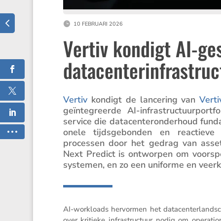
10 FEBRUARI 2026
Vertiv kondigt AI-g
datacenterinfrastruc
Vertiv
kondigt de lance­ring van
Verti
geïnte­greerde AI-infra­struc­tuur­po
service die datacen­ter­on­der­houd fund
o­nele tijds­ge­bonden en reactieve on
processen door het gedrag van assets 
Next Predict is ontworpen om voorspel­
systemen, en zo een uniforme en veerkr
AI-workloads hervormen het datacen­ter­land­sc
over kritieke infra­struc­tuur nodig om opera­ti­