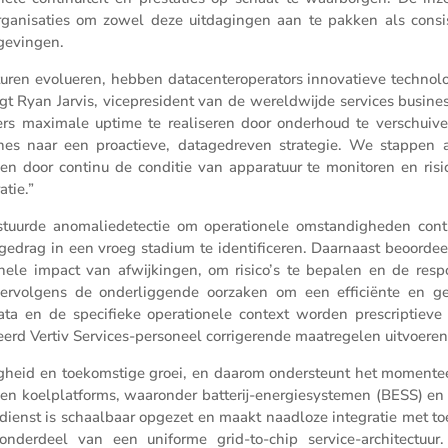
rgani­sa­ties om zowel deze uitda­gingen aan te pakken als consis
mgevingen.
­turen evolu­eren, hebben datacen­ter­o­pe­ra­tors innova­tieve techno­l
egt Ryan Jarvis, vicepre­si­dent van de wereld­wijde services busine
­ters maximale uptime te reali­seren door onder­houd te verschuiv
outines naar een proac­tieve, datage­dreven strategie. We stappen 
 door continu de conditie van appara­tuur te monitoren en risic
tie.”
urde anoma­lie­de­tectie om opera­ti­o­nele omstan­dig­heden cont
edrag in een vroeg stadium te identi­fi­ceren. Daarnaast beoor­dee
o­nele impact van afwij­kingen, om risico’s te bepalen en de resp
t vervol­gens de onder­lig­gende oorzaken om een effici­ënte en ge
a en de speci­fieke opera­ti­o­nele context worden prescrip­tieve 
­ceerd Vertiv Services-perso­neel corri­ge­rende maatre­gelen uitvoeren
ig­heid en toekom­stige groei, en daarom onder­steunt het momen­te
n koelplat­forms, waaronder batterij-energie­sys­temen (BESS) en 
de dienst is schaal­baar opgezet en maakt naadloze integratie met t
s onder­deel van een uniforme grid-to-chip service-archi­tec­tuur