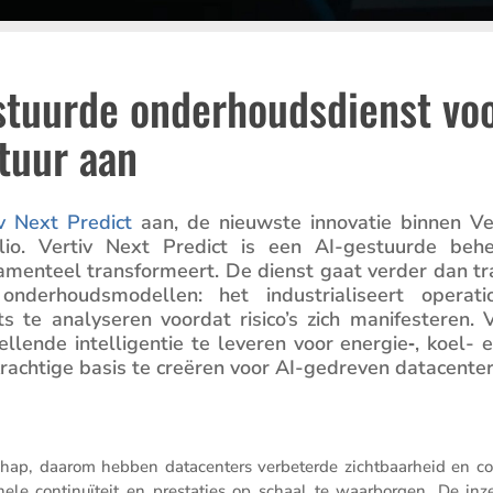
estuurde onderhoudsdienst vo
tuur aan
v Next Predict
aan, de nieuwste innovatie binnen Ver
rt­folio. Vertiv Next Predict is een AI-gestuurde beh
a­men­teel trans­for­meert. De dienst gaat verder dan tra
der­houds­mo­dellen: het industri­a­li­seert opera­ti­o
te analy­seren voordat risico’s zich manifes­teren. V
lende intel­li­gentie te leveren voor energie‑, koel- e
ach­tige basis te creëren voor AI-gedreven datacenter
hap, daarom hebben datacen­ters verbe­terde zicht­baar­heid en co
o­nele conti­nu­ï­teit en presta­ties op schaal te waarborgen. De in