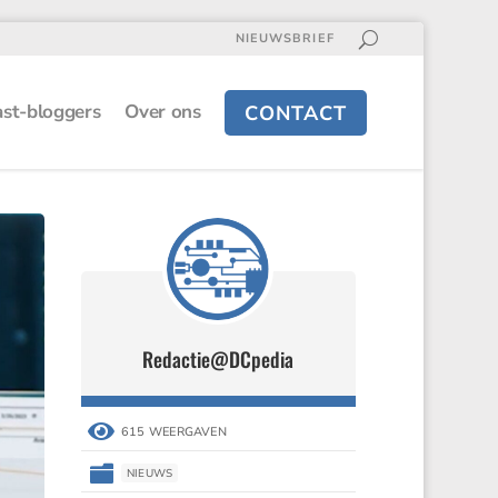
NIEUWSBRIEF
st-bloggers
Over ons
CONTACT
Redactie@DCpedia

615 WEERGAVEN

NIEUWS