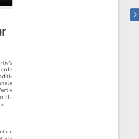
or
tiv’s
eerde
di­ti­
­nele
ertiv
n IT-
s.
ntrole
zet van