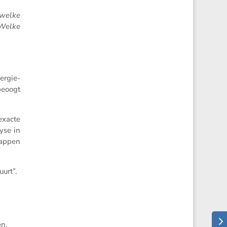
welke
 Welke
ergie-
 beoogt
exacte
yse in
happen
uurt”.
en,