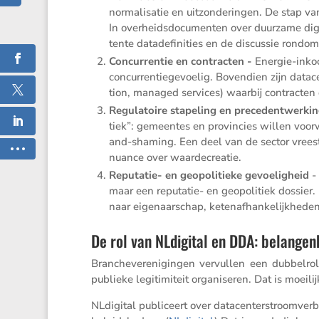
norma­li­satie en uitzon­de­ringen. De stap van
In overheids­do­cu­menten over duurzame digi
tente datade­fi­ni­ties en de discussie rondom 
Concur­rentie en contracten -
Energie-inkoop
concur­ren­tie­ge­voelig. Boven­dien zijn datac
tion, managed services) waarbij contracten 
Regula­toire stape­ling en prece­dent­wer­ki
tiek”: gemeentes en provin­cies willen voorw
and-shaming. Een deel van de sector vreest 
nuance over waardecreatie.
Reputatie- en geopo­li­tieke gevoe­lig­heid
-
maar een reputatie- en geopo­li­tiek dossier.
naar eigenaar­schap, keten­af­han­ke­lijk­hed
De rol van NLdigital en DDA: belangen
Branche­ver­e­ni­gingen vervullen een dubbelr
publieke legiti­mi­teit organi­seren. Dat is moei
NLdigital publi­ceert over datacen­ter­stroom­ver