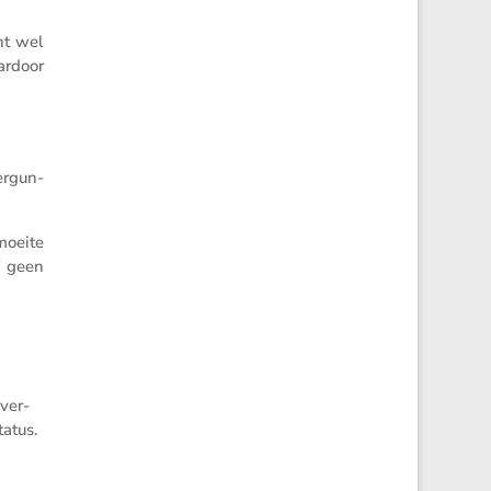
nt wel
ardoor
ergun­
moeite
e” geen
­ver­
tatus.