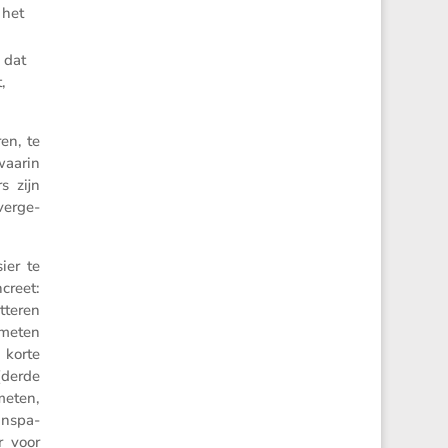
 het
n dat
,
ren, te
waarin
s zijn
 verge­
ier te
ncreet:
­teren
gemeten
 korte
 (derde
meten,
ans­pa­
r voor