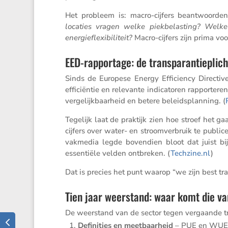
Het probleem is: macro-cijfers beant­woorde
locaties vragen welke piekbe­las­ting? Wel
energie­flexi­bi­li­teit?
Macro-cijfers zijn prima voo
EED-rapportage: de transparantieplich
Sinds de Europese Energy Effici­ency Direc­tiv
effici­ëntie en relevante indica­toren rappor­te
verge­lijk­baar­heid en betere beleids­plan­ning. (
Tegelijk laat de praktijk zien hoe stroef het
cijfers over water- en stroom­ver­bruik te publi­
vakmedia legde boven­dien bloot dat juist b
essen­tiële velden ontbreken. (
Techzine​.nl
)
Dat is precies het punt waarop “we zijn best tran
Tien jaar weerstand: waar komt die v
De weerstand van de sector tegen vergaande tran
Defini­ties en meetbaar­heid
– PUE en WUE li