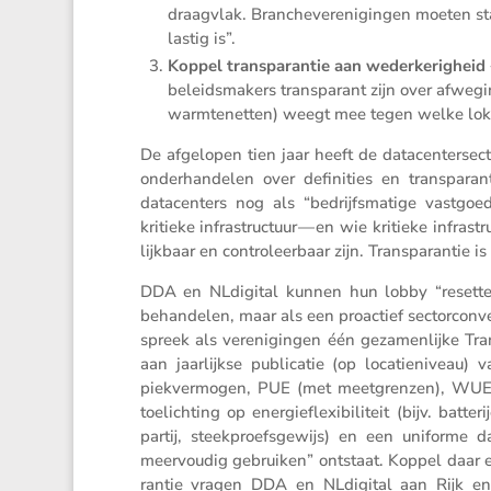
draag­vlak. Branche­ver­e­ni­gingen moeten s
lastig is”.
Koppel trans­pa­rantie aan weder­ke­rig­heid
beleids­ma­kers trans­pa­rant zijn over afwegi
warmte­netten) weegt mee tegen welke lokal
De afgelopen tien jaar heeft de datacen­ter­sect
onder­han­delen over defini­ties en trans­pa­r
datacen­ters nog als “bedrijfs­ma­tige vastgo
kritieke infra­struc­tuur — en wie kritieke infra­
lijk­baar en contro­leer­baar zijn. Trans­pa­ranti
DDA en NLdigital kunnen hun lobby “resetten” 
behan­delen, maar als een proac­tief sector­con­ve­
spreek als vereni­gingen één gezamen­lijke Tran
aan jaarlijkse publi­catie (op locatie­ni­veau) v
piekver­mogen, PUE (met meetgrenzen), WUE (
toelich­ting op energie­flexi­bi­li­teit (bijv. b
partij, steek­proefs­ge­wijs) en een uniforme
meervoudig gebruiken” ontstaat. Koppel daar een 
rantie vragen DDA en NLdigital aan Rijk en 