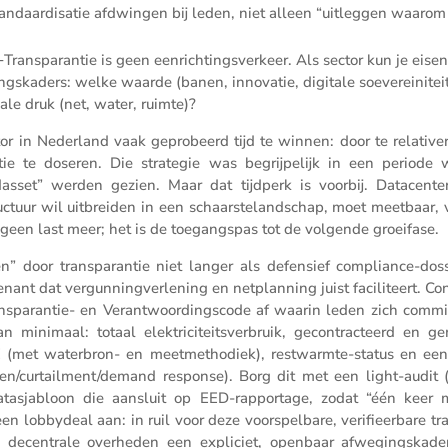
tandaar­di­satie afdwingen bij leden, niet alleen “uitleggen waarom
‑Trans­pa­rantie is geen eenrich­tings­ver­keer. Als sector kun je eise
ngs­ka­ders: welke waarde (banen, innovatie, digitale soeve­rei­ni­teit
e druk (net, water, ruimte)?
or in Neder­land vaak gepro­beerd tijd te winnen: door te relati­ve
antie te doseren. Die strategie was begrij­pe­lijk in een periode 
edasset” werden gezien. Maar dat tijdperk is voorbij. Datacen­ter
struc­tuur wil uitbreiden in een schaar­s­te­land­schap, moet meetbaar,
e is geen last meer; het is de toegangspas tot de volgende groeifase.
door trans­pa­rantie niet langer als defen­sief compli­ance-doss
nant dat vergun­ning­ver­le­ning en netplan­ning juist facili­teert. Co
s­pa­rantie- en Verant­woor­dings­code af waarin leden zich commit
an minimaal: totaal elektri­ci­teits­ver­bruik, gecon­trac­teerd en 
met water­bron- en meetme­tho­diek), restwarmte-status en een
atterijen/​curtailment/​demand response). Borg dit met een light-audit
 datas­ja­bloon die aansluit op EED-rappor­tage, zodat “één keer 
lobby­deal aan: in ruil voor deze voorspel­bare, verifi­eer­bare tr
decen­trale overheden een expli­ciet, openbaar afwegings­kade