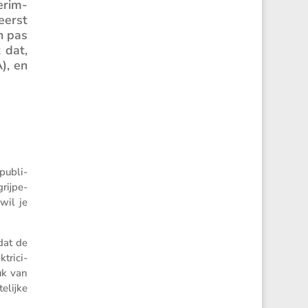
erim­
eerst
n pas
 dat,
), en
 publi­
rij­pe­
 wil je
dat de
ri­ci­
uk van
­lijke