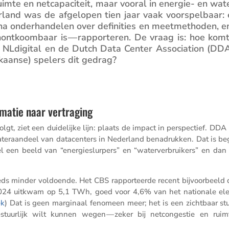
mte en netca­pa­ci­teit, maar vooral in energie- en wat
­land was de afgelopen tien jaar vaak voorspel­baar: 
rna onder­han­delen over defini­ties en meetme­thoden, e
nont­koom­baar is — rappor­teren. De vraag is: hoe komt
en NLdigital en de Dutch Data Center Associ­a­tion (DDA
­kaanse) spelers dit gedrag?
imatie naar vertraging
gt, ziet een duide­lijke lijn: plaats de impact in perspec­tief. DDA
ater­aan­deel van datacen­ters in Neder­land benadrukken. Dat is beg
el een beeld van “energieslur­pers” en “water­ver­brui­kers” en dan
eeds minder voldoende. Het CBS rappor­teerde recent bijvoor­beeld 
n 2024 uitkwam op 5,1 TWh, goed voor 4,6% van het natio­nale elekt
ek
) Dat is geen margi­naal fenomeen meer; het is een zicht­baar st
tuur­lijk wilt kunnen wegen — zeker bij netcon­gestie en ruimte