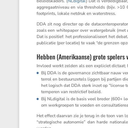
beleids­ka­ders. (
NLdigital
) Dat is verde­dig­baa
aggre­gaat­ni­veau en via thres­holds (bijv. >10
footprints, lokale netdruk en waterstress.
DDA zit nog directer op de datacen­ter­o­pe­rat
zoals een white­paper over water­ge­bruik (met uit
Dat is positief: het profes­si­o­na­li­seert het de
publi­catie (per locatie) te vaak “de grenzen opz
Hebben (Amerikaanse) grote spelers v
Invloed werkt zelden als een expli­ciet dictaat
Bij DDA is de gover­nance zicht­baar nauw verw
terrol en bestuurs­ze­tels liggen bij partijen 
het logisch dat DDA sterk inzet op “license 
temperen van restric­tief beleid.
Bij NLdigital is de basis veel breder (600+ led
om werkgroepen te voeden en consul­ta­tie­re­a
Het effect daarvan zie je terug in de toon van lobb
“strate­gi­sche autonomie” dan harde natio­nale