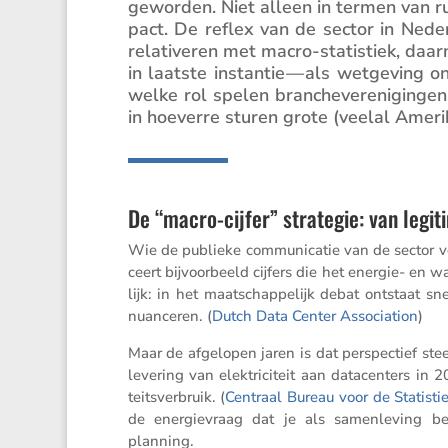
geworden. Niet alleen in termen van rui
pact. De reflex van de sector in Neder
relati­veren met macro-statis­tiek, daa
in laatste instantie — als wetge­ving o
welke rol spelen branche­ver­e­ni­ging
in hoeverre sturen grote (veelal Ameri
De “macro-cijfer” strategie: van legit
Wie de publieke commu­ni­catie van de sector vol
ceert bijvoor­beeld cijfers die het energie- en w
lijk: in het maatschap­pe­lijk debat ontstaat sn
nuanceren. (
Dutch Data Center Associ­a­tion
)
Maar de afgelopen jaren is dat perspec­tief st
levering van elektri­ci­teit aan datacen­ters i
teits­ver­bruik. (
Centraal Bureau voor de Statis­ti
de energie­vraag dat je als samen­le­ving bes
planning.