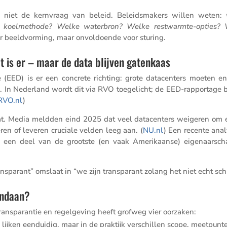
n niet de kernvraag van beleid. Beleids­ma­kers willen weten:
ke koelme­thode? Welke water­bron? Welke restwarmte-opties?
r beeld­vor­ming, maar onvol­doende voor sturing.
t is er – maar de data blijven gatenkaas
e (EED) is er een concrete richting: grote datacen­ters moeten en
ren. In Neder­land wordt dit via RVO toege­licht; de EED-rappor­tage
RVO​.nl
)
 gaat. Media meldden eind 2025 dat veel datacen­ters weigeren om 
ceren of leveren cruciale velden leeg aan. (
NU​.nl
) Een recente anal
ij een deel van de grootste (en vaak Ameri­kaanse) eigenaar­sc
s­pa­rant” omslaat in “we zijn trans­pa­rant zolang het niet echt sch
andaan?
s­pa­rantie en regel­ge­ving heeft grofweg vier oorzaken:
jken eenduidig, maar in de praktijk verschillen scope, meetpunt