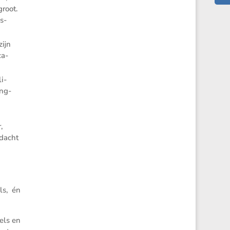
groot.
s­
zijn
ca­
li­
ing-
,
ndacht
ls, én
pels en