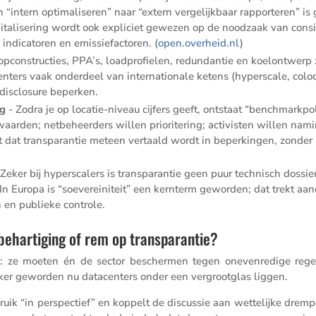
 “intern optima­li­seren” naar “extern verge­lijk­baar rappor­teren” is 
ta­li­se­ring wordt ook expli­ciet gewezen op de noodzaak van consi
indica­toren en emissie­fac­toren. (
open​.overheid​.nl
)
­con­struc­ties, PPA’s, loadpro­fielen, redun­dantie en koelont­werp 
en­ters vaak onder­deel van inter­na­ti­o­nale ketens (hypers­cale, colo
disclo­sure beperken.
ng
- Zodra je op locatie-niveau cijfers geeft, ontstaat “bench­mark­po­
aarden; netbe­heer­ders willen priori­te­ring; activisten willen nam
dat trans­pa­rantie meteen vertaald wordt in beper­kingen, zonder
 Zeker bij hypers­ca­lers is trans­pa­rantie geen puur technisch dossier
 In Europa is “soeve­rei­ni­teit” een kernterm geworden; dat trekt aa
en en publieke controle.
behartiging of rem op transparantie?
ol: ze moeten én de sector beschermen tegen oneven­re­dige rege
lijker geworden nu datacen­ters onder een vergroot­glas liggen.
­bruik “in perspec­tief” en koppelt de discussie aan wette­lijke drem