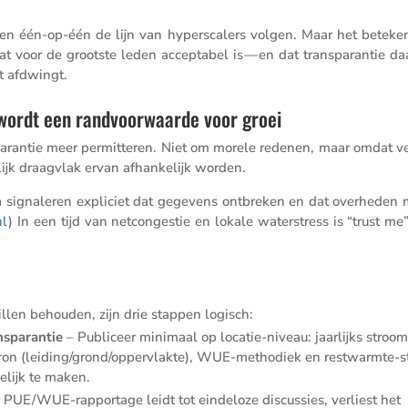
ngen één-op-één de lijn van hypers­ca­lers volgen. Maar het beteke
voor de grootste leden accep­tabel is — en dat trans­pa­rantie da
t afdwingt.
 wordt een randvoorwaarde voor groei
­pa­rantie meer permit­teren. Niet om morele redenen, maar omdat v
e­lijk draag­vlak ervan afhan­ke­lijk worden.
a signa­leren expli­ciet dat gegevens ontbreken en dat overheden 
nl
) In een tijd van netcon­gestie en lokale water­stress is “trust m
 willen behouden, zijn drie stappen logisch:
s­pa­rantie
– Publi­ceer minimaal op locatie-niveau: jaarlijks stroom
ron (leiding/​grond/​oppervlakte), WUE-metho­diek en restwarmte-s
lijk te maken.
 PUE/WUE-rappor­tage leidt tot einde­loze discus­sies, verliest het