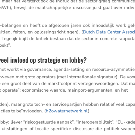
r, maar het versterkt ook de indruk dat de sector graag commu­ni­ce
 GWh), terwijl de maatschap­pe­lijke discussie juist gaat over indiv
or-belangen en heeft de afgelopen jaren ook inhou­de­lijk werk gel
leg, feiten, en oplos­sings­rich­tingen). (
Dutch Data Center Associ­
bat. Tegelijk blijft de kritiek bestaan dat de sector in concrete rappor­
oekt”.
eel invloed op strategie en lobby?
; het werkt via gover­nance, agenda-setting en resource-asymmetrie
even met grote opera­tors (met inter­na­ti­o­nale signa­tuur). De voor
die een groot deel van de markt­foot­print verte­gen­woor­digen. Dat m
to operate”: econo­mi­sche waarde, mainport-argumenten, en het
en), maar grote tech- en service­par­tijen hebben relatief veel capac
c­ties te beïnvloeden. (
h2owa​ter​net​werk​.nl
)
y: liever “risico­gestuurde aanpak”, “inter­o­pe­ra­bi­li­teit”, “EU-kad
 uitslui­tingen of locatie-speci­fieke disclo­sure die politiek wape