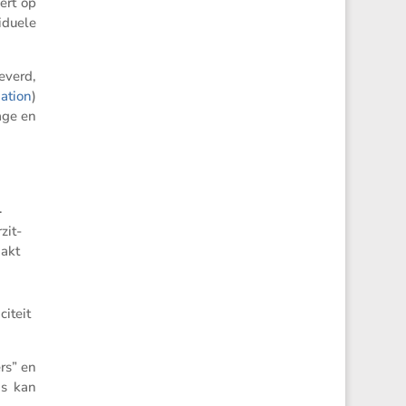
ert op
i­duele
everd,
a­tion
)
tage en
.
zit­
aakt
i­teit
ers” en
ns kan