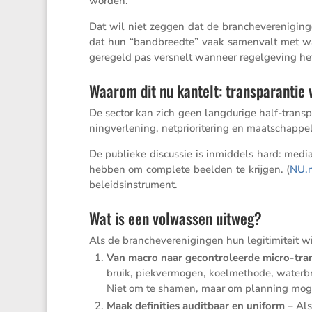
worden.
Dat wil niet zeggen dat de branche­ver­e­ni­gi
dat hun “bandbreedte” vaak samen­valt met wat 
geregeld pas versnelt wanneer regel­ge­ving he
Waarom dit nu kantelt: transparantie
De sector kan zich geen langdu­rige half-trans
ning­ver­le­ning, netpri­o­ri­te­ring en maatschap­p
De publieke discussie is inmid­dels hard: medi
hebben om complete beelden te krijgen. (
NU​.
beleidsinstrument.
Wat is een volwassen uitweg?
Als de branche­ver­e­ni­gingen hun legiti­mi­teit
Van macro naar gecon­tro­leerde micro-tran
bruik, piekver­mogen, koelme­thode, water­b
Niet om te shamen, maar om planning moge
Maak defini­ties audit­baar en uniform
– Als