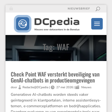
NIEUWSBRIEF
Tag: WAF
Check Point WAF versterkt beveiliging van
GenAI-chatbots in productieomgevingen
door
Redactie@DCpedia
|
27 mei 2026
|
Nieuws
Genera­tieve AI-chatbots worden steeds vaker
geïnte­greerd in klant­por­talen, interne assis­ten­tie­sys­
temen, e‑commerceplatformen en bedrijfs­ap­pli­ca­ties.
Daardoor evolu­eren ze van experi­men­tele tools naar