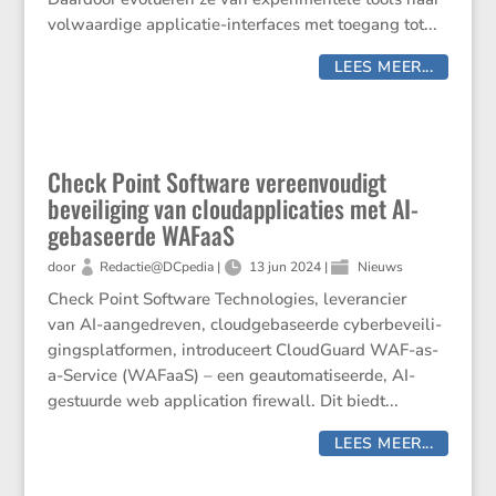
volwaar­dige appli­catie-inter­faces met toegang tot...
LEES MEER...
Check Point Software vereenvoudigt
beveiliging van cloudapplicaties met AI-
gebaseerde WAFaaS
door
Redactie@DCpedia
|
13 jun 2024
|
Nieuws
Check Point Software Techno­lo­gies, leveran­cier
van AI-aange­dreven, cloud­ge­ba­seerde cyber­be­vei­li­
gings­plat­formen, intro­du­ceert Cloud­Guard WAF-as-
a-Service (WAFaaS) – een geauto­ma­ti­seerde, AI-
gestuurde web appli­ca­tion firewall. Dit biedt...
LEES MEER...