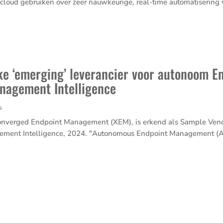
loud gebruiken over zeer nauwkeurige, real-time automatisering v
ke ‘emerging’ leverancier voor autonoom 
anagement Intelligence
s
Converged Endpoint Management (XEM), is erkend als Sample Ve
gement Intelligence, 2024. "Autonomous Endpoint Management (A