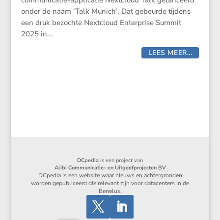
commu­ni­catie-appli­catie Nextcloud Talk gelan­ceerd
onder de naam ‘Talk Munich’. Dat gebeurde tijdens
een druk bezochte Nextcloud Enter­prise Summit
2025 in...
LEES MEER...
DCpedia
is een project van
Alibi Communicatie- en Uitgeefprojecten BV
DCpedia is een website waar nieuws en achtergronden
worden gepubliceerd die relevant zijn voor datacenters in de
Benelux.