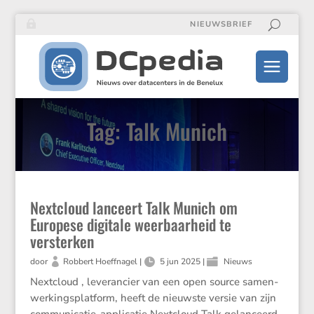
NIEUWSBRIEF
Tag: Talk Munich
Nextcloud lanceert Talk Munich om
Europese digitale weerbaarheid te
versterken
door
Robbert Hoeffnagel
|
5 jun 2025
|
Nieuws
Nextcloud , leveran­cier van een open source samen­
wer­kings­plat­form, heeft de nieuwste versie van zijn