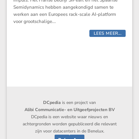
impuls. Het Franse bedrijf SiPearl en het Spaanse
Semidynamics hebben aangekondigd samen te
werken aan een Europees rack-scale AI-platform
voor grootschalige...
LEES MEER...
DCpedia
is een project van
Alibi Communicatie- en Uitgeefprojecten BV
DCpedia is een website waar nieuws en
achtergronden worden gepubliceerd die relevant
zijn voor datacenters in de Benelux.