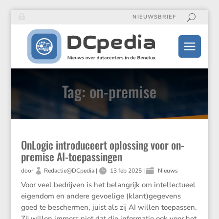
NIEUWSBRIEF
Tag: on-premise
OnLogic introduceert oplossing voor on-
premise AI-toepassingen
door
Redactie@DCpedia
|
13 feb 2025
|
Nieuws
Voor veel bedrijven is het belangrijk om intellectueel
eigendom en andere gevoelige (klant)gegevens
goed te beschermen, juist als zij AI willen toepassen.
Zij willen immers niet dat die informatie ook voor het