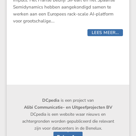
impuls. Het Franse bedrijf SiPearl en het Spaanse
Semidynamics hebben aangekondigd samen te
werken aan een Europees rack-scale AI-platform
voor grootschalige...
LEES MEER...
DCpedia
is een project van
Alibi Communicatie- en Uitgeefprojecten BV
DCpedia is een website waar nieuws en
achtergronden worden gepubliceerd die relevant
zijn voor datacenters in de Benelux.