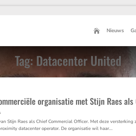
Nieuws
Ga
Tag: Datacenter United
ommerciële organisatie met Stijn Raes als
s
an Stijn Raes als Chief Commer­cial Officer. Met deze verster­king
 proxi­mity datacenter operator. De organi­satie wil haar...