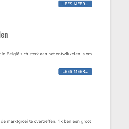
LEES MEER...
den
 in België zich sterk aan het ontwik­kelen is om
LEES MEER...
de markt­groei te overtreffen. “Ik ben een groot