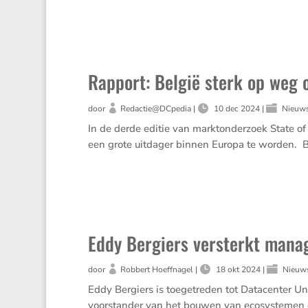
Rapport: België sterk op weg
door
Redactie@DCpedia
|
10 dec 2024
|
Nieuw
In de derde editie van markt­on­der­zoek State o
een grote uitdager binnen Europa te worden. Belg
Eddy Bergiers versterkt mana
door
Robbert Hoeffnagel
|
18 okt 2024
|
Nieuw
Eddy Bergiers is toege­treden tot Datacenter Un
voorstander van het bouwen van ecosys­temen om 