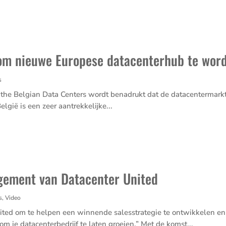
 om nieuwe Europese datacenterhub te wor
s
f the Belgian Data Centers wordt benadrukt dat de datacen­ter­markt
ië is een zeer aantrek­ke­lijke...
gement van Datacenter United
s
,
Video
ited om te helpen een winnende sales­stra­tegie te ontwik­kelen en 
je datacen­ter­be­drijf te laten groeien.” Met de komst...