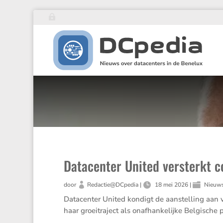
Datacenter United versterkt c
door
Redactie@DCpedia
|
18 mei 2026
|
Nieuw
Datacenter United kondigt de aanstel­ling aan v
haar groei­tra­ject als onafhan­ke­lijke Belgi­sche