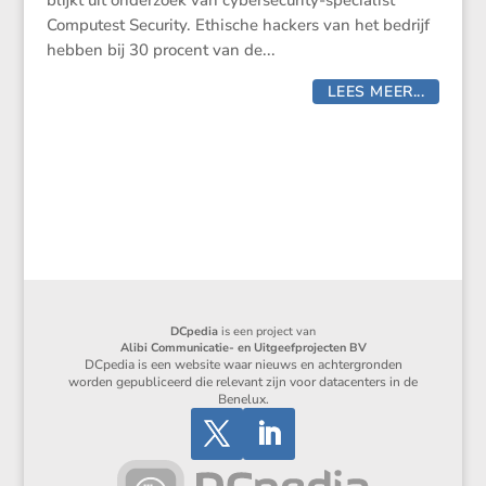
blijkt uit onder­zoek van cyber­se­cu­rity-speci­a­list
Compu­test Security. Ethische hackers van het bedrijf
hebben bij 30 procent van de...
LEES MEER...
DCpedia
is een project van
Alibi Communicatie- en Uitgeefprojecten BV
DCpedia is een website waar nieuws en achtergronden
worden gepubliceerd die relevant zijn voor datacenters in de
Benelux.