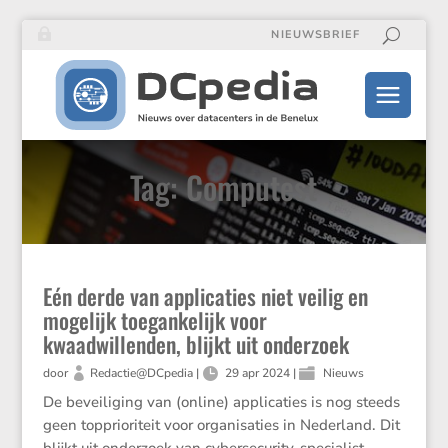
NIEUWSBRIEF
Tag: Computest
Eén derde van applicaties niet veilig en
mogelijk toegankelijk voor
kwaadwillenden, blijkt uit onderzoek
door
Redactie@DCpedia
|
29 apr 2024
|
Nieuws
De bevei­li­ging van (online) appli­ca­ties is nog steeds
geen toppri­o­ri­teit voor organi­sa­ties in Neder­land. Dit