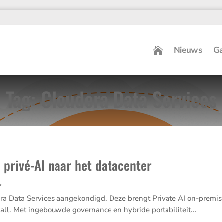
Nieuws
Ga
Tag: Cloudera Data Services
 privé-AI naar het datacenter
s
a Data Services aange­kon­digd. Deze brengt Private AI on-premis
ll. Met ingebouwde gover­nance en hybride porta­bi­li­teit...