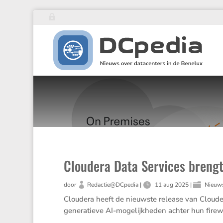
Cloudera Data Services brengt
door
Redactie@DCpedia
|
11 aug 2025
|
Nieuw
Cloudera heeft de nieuwste release van Clouder
genera­tieve AI-mogelijk­heden achter hun firewa