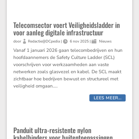
Telecomsector voert Veiligheidsladder in
voor aanleg digitale infrastructuur
door
Redactie@DCpedia
|
6 nov 2025
|
Nieuws
Vanaf 1 januari 2026 gaan telecom­be­drijven en hun
hoofd­aan­ne­mers de Safety Culture Ladder (SCL)
voorschrijven voor werkzaam­heden aan vaste
netwerken zoals glasvezel en kabel. De SCL maakt
zicht­baar hoe bedrijven bewust en struc­tu­reel met
veilig­heid omgaan....
LEES MEER...
Panduit ultra-resistente nylon
kabelbinders voor buitentoepassingen