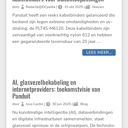
door
Redactie@DCpedia
|
15 okt 2025
|
Nieuws
Panduit heeft een reeks kabel­bin­ders gelan­ceerd die
bestand zijn tegen extreme omstan­dig­heden en uv-
straling: de PLT4S-M6120. Deze kabel­bin­ders zijn
vervaar­digd van veerkrachtig nylon 612 en hebben
een gegaran­deerde levens­duur van 20 jaar. ...
LEES MEER...
AI, glasvezelbekabeling en
internetproviders: toekomstvisie van
Panduit
door
Jose Castro
|
30 jun 2025
|
Blog
Nu kunst­ma­tige intel­li­gentie (AI), dataver­bin­dingen
en digitale infra­struc­turen samen­smelten, staat
glasvezel opnieuw in de schijn­wer­pers. De techno­lo­