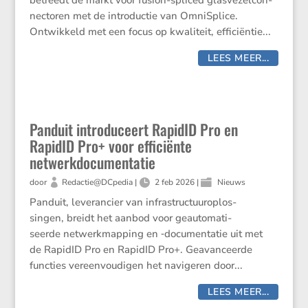
betreedt de markt voor fusion-spliced glasve­zel­con­
nec­toren met de intro­ductie van OmniSplice.
Ontwik­keld met een focus op kwali­teit, effici­ëntie...
LEES MEER...
Panduit introduceert RapidID Pro en
RapidID Pro+ voor efficiënte
netwerkdocumentatie
door
Redactie@DCpedia
|
2 feb 2026
|
Nieuws
Panduit, leveran­cier van infra­struc­tuur­op­los­
singen, breidt het aanbod voor geauto­ma­ti­
seerde netwerk­map­ping en ‑documen­tatie uit met
de RapidID Pro en RapidID Pro+. Geavan­ceerde
functies vereen­vou­digen het navigeren door...
LEES MEER...