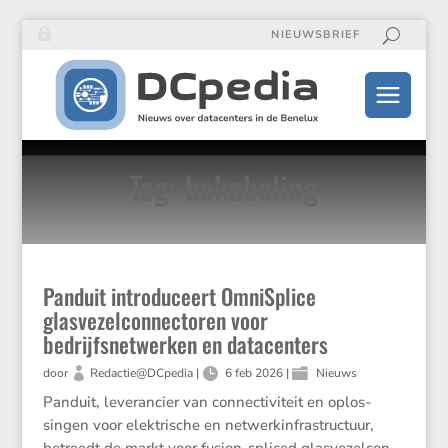
NIEUWSBRIEF
Tag: bekabeling
Panduit introduceert OmniSplice
glasvezelconnectoren voor
bedrijfsnetwerken en datacenters
door
Redactie@DCpedia
|
6 feb 2026
|
Nieuws
Panduit, leveran­cier van connec­ti­vi­teit en oplos­
singen voor elektri­sche en netwer­k­in­fra­struc­tuur,