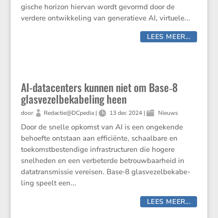
gi­sche horizon hiervan wordt gevormd door de
verdere ontwik­ke­ling van genera­tieve AI, virtuele...
LEES MEER...
AI-datacenters kunnen niet om Base‑8
glasvezelbekabeling heen
door
Redactie@DCpedia
|
13 dec 2024
|
Nieuws
Door de snelle opkomst van AI is een ongekende
behoefte ontstaan aan effici­ënte, schaal­bare en
toekomst­be­sten­dige infra­struc­turen die hogere
snelheden en een verbe­terde betrouw­baar­heid in
datatrans­missie vereisen. Base‑8 glasve­zel­be­ka­be­
ling speelt een...
LEES MEER...