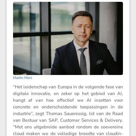
Martin Merz
“Het leider­schap van Europa in de volgende fase van
digitale innovatie, en zeker op het gebied van AI,
hangt af van hoe effec­tief we AI inzetten voor
concrete en onder­schei­dende toepas­singen in de
industrie”, zegt Thomas Saueressig, lid van de Raad
van Bestuur van SAP, Customer Services & Delivery.
“Met ons uitge­breide aanbod rondom de soeve­reine
cloud maken we de volle­dige breedte van cloud­in­