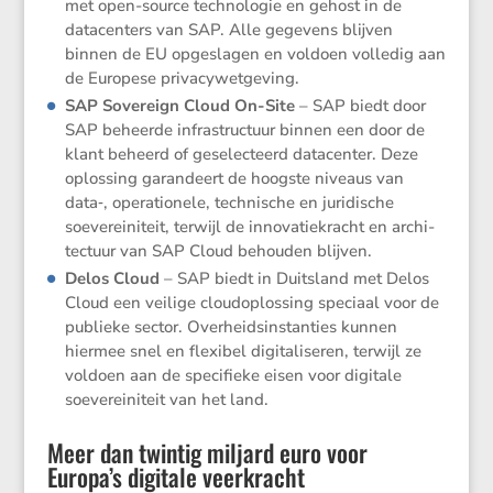
met open-source techno­logie en gehost in de
datacen­ters van SAP. Alle gegevens blijven
binnen de EU opgeslagen en voldoen volledig aan
de Europese privacywetgeving.
SAP Sovereign Cloud On-Site
– SAP biedt door
SAP beheerde infra­struc­tuur binnen een door de
klant beheerd of geselec­teerd datacenter. Deze
oplos­sing garan­deert de hoogste niveaus van
data‑, opera­ti­o­nele, techni­sche en juridi­sche
soeve­rei­ni­teit, terwijl de innova­tie­kracht en archi­
tec­tuur van SAP Cloud behouden blijven.
Delos Cloud
– SAP biedt in Duits­land met Delos
Cloud een veilige cloud­op­los­sing speciaal voor de
publieke sector. Overheids­in­stan­ties kunnen
hiermee snel en flexibel digita­li­seren, terwijl ze
voldoen aan de speci­fieke eisen voor digitale
soeve­rei­ni­teit van het land.
Meer dan twintig miljard euro voor
Europa’s digitale veerkracht