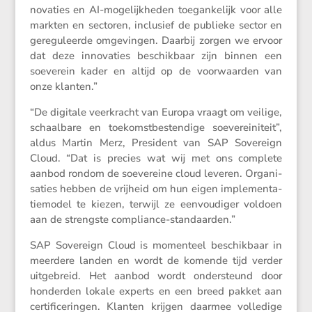
no­va­ties en AI-mogelijk­heden toegan­ke­lijk voor alle
markten en sectoren, inclu­sief de publieke sector en
geregu­leerde omgevingen. Daarbij zorgen we ervoor
dat deze innova­ties beschik­baar zijn binnen een
soeve­rein kader en altijd op de voorwaarden van
onze klanten.”
“De digitale veerkracht van Europa vraagt om veilige,
schaal­bare en toekomst­be­sten­dige soeve­rei­ni­teit”,
aldus Martin Merz, Presi­dent van SAP Sovereign
Cloud. “Dat is precies wat wij met ons complete
aanbod rondom de soeve­reine cloud leveren. Organi­
sa­ties hebben de vrijheid om hun eigen imple­men­ta­
tie­model te kiezen, terwijl ze eenvou­diger voldoen
aan de strengste compliance-standaarden.”
SAP Sovereign Cloud is momen­teel beschik­baar in
meerdere landen en wordt de komende tijd verder
uitge­breid. Het aanbod wordt onder­steund door
honderden lokale experts en een breed pakket aan
certi­fi­ce­ringen. Klanten krijgen daarmee volle­dige