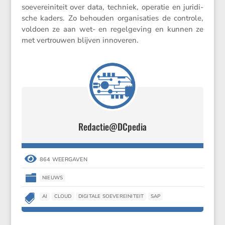
soeve­rei­ni­teit over data, techniek, operatie en juridi­
sche kaders. Zo behouden organi­sa­ties de controle,
voldoen ze aan wet- en regel­ge­ving en kunnen ze
met vertrouwen blijven innoveren.
Redactie@DCpedia

864 WEERGAVEN

NIEUWS

AI
CLOUD
DIGITALE SOEVEREINITEIT
SAP