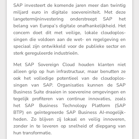
SAP inves­teert de komende jaren meer dan twintig
miljard euro in digitale soeve­rei­ni­teit. Met deze
lange­ter­mijn­in­ves­te­ring onder­streept SAP het
belang van Europa’s digitale onafhan­ke­lijk­heid. Het
concern doet dit met veilige, lokale cloud­op­los­
singen die voldoen aan de wet- en regel­ge­ving en
speciaal zijn ontwik­keld voor de publieke sector en
sterk geregu­leerde industrieën.
Met SAP Sovereign Cloud houden klanten niet
alleen grip op hun infra­struc­tuur, maar benutten ze
ook het volle­dige poten­tieel van de cloud­op­los­
singen van SAP. Organi­sa­ties kunnen de SAP
Business Suite draaien in soeve­reine omgevingen en
tegelijk profi­teren van continue innova­ties, zoals
het SAP Business Techno­logy Platform (SAP
BTP) en geïnte­greerde SAP Business AI-mogelijk­
heden. Zo blijven zij lokaal en veilig innoveren,
zonder in te leveren op snelheid of diepgang van
hun transformatie.