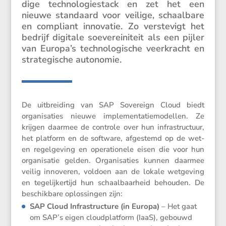
dige techno­lo­gie­stack en zet het een
nieuwe standaard voor veilige, schaal­bare
en compliant innovatie. Zo verste­vigt het
bedrijf digitale soeve­rei­ni­teit als een pijler
van Europa’s techno­lo­gi­sche veerkracht en
strate­gi­sche autonomie.
De uitbrei­ding van SAP Sovereign Cloud biedt
organi­sa­ties nieuwe imple­men­ta­tie­mo­dellen. Ze
krijgen daarmee de controle over hun infra­struc­tuur,
het platform en de software, afgestemd op de wet-
en regel­ge­ving en opera­ti­o­nele eisen die voor hun
organi­satie gelden. Organi­sa­ties kunnen daarmee
veilig innoveren, voldoen aan de lokale wetge­ving
en tegelij­ker­tijd hun schaal­baar­heid behouden. De
beschik­bare oplos­singen zijn:
SAP Cloud Infra­struc­ture (in Europa)
– Het gaat
om SAP’s eigen cloud­plat­form (IaaS), gebouwd